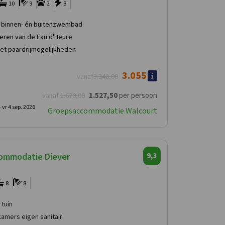
10
9
2
B
binnen- én buitenzwembad
Meren van de Eau d'Heure
t paardrijmogelijkheden
3.055
vanaf
3.340
,00
1.527
,50
per persoon
vanaf
1.670
,00
-
vr 4 sep. 2026
Groepsaccommodatie Walcourt
ommodatie Diever
9,3
8
8
tuin
kamers eigen sanitair