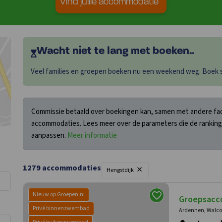
Vind jullie accommodatie
Wacht niet te lang met boeken..
Veel families en groepen boeken nu een weekend weg. Boek sn
Commissie betaald over boekingen kan, samen met andere fact
accommodaties. Lees meer over de parameters die de ranking
aanpassen.
Meer informatie
×
1279
accommodaties
Hengstdijk
Nieuw op Groepen.nl
Groepsacc
Privé binnenzwembad
Ardennen, Walco