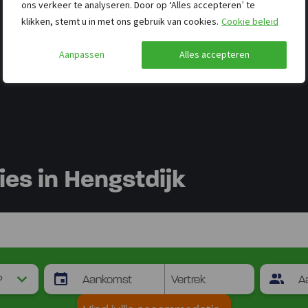
ons verkeer te analyseren. Door op ‘Alles accepteren’ te
klikken, stemt u in met ons gebruik van cookies.
Cookie beleid
Aanpassen
Alles accepteren
s in Hengstdijk