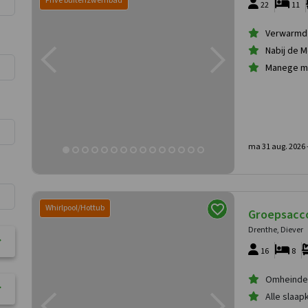
Privé buitenzwembad
22
11
Verwarmd 
Nabij de 
Manege me
ma 31 aug. 2026 
Whirlpool/Hottub
Groepsacc
Drenthe, Diever
16
8
Omheinde 
Alle slaap