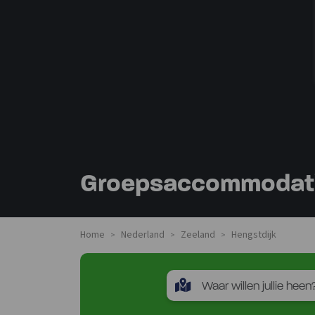
Groepsaccommodatie
Home
Nederland
Zeeland
Hengstdijk
>
>
>