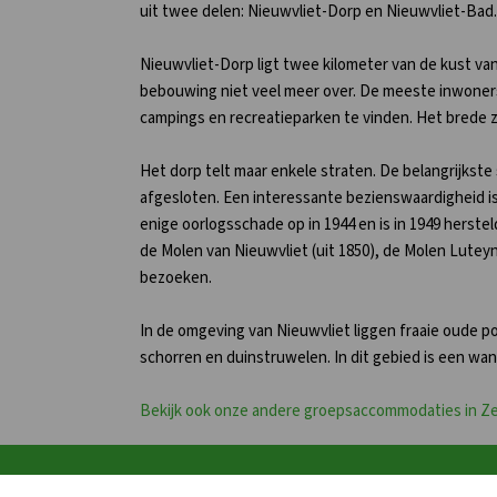
uit twee delen: Nieuwvliet-Dorp en Nieuwvliet-Bad.
Nieuwvliet-Dorp ligt twee kilometer van de kust v
bebouwing niet veel meer over. De meeste inwoners w
campings en recreatieparken te vinden. Het brede zan
Het dorp telt maar enkele straten. De belangrijkste
afgesloten. Een interessante bezienswaardigheid is
enige oorlogsschade op in 1944 en is in 1949 herste
de Molen van Nieuwvliet (uit 1850), de Molen Lute
bezoeken.
In de omgeving van Nieuwvliet liggen fraaie oude p
schorren en duinstruwelen. In dit gebied is een wa
Bekijk ook onze andere groepsaccommodaties in Z