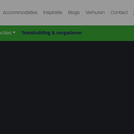
Accommodaties
Inspiratie
Blogs
Verhuren
Contact
Acties
Teambuilding & vergaderen