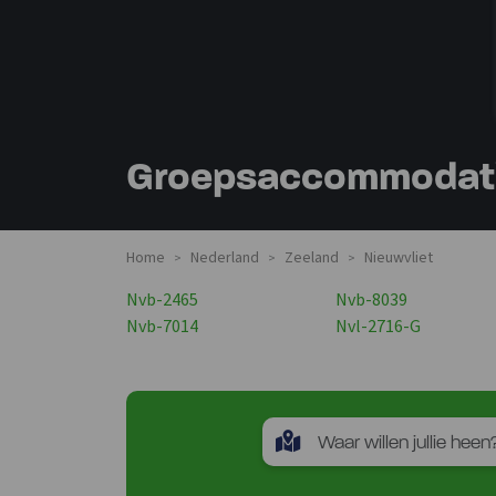
Groepsaccommodatie
Home
Nederland
Zeeland
Nieuwvliet
>
>
>
Nvb-2465
Nvb-8039
Nvb-7014
Nvl-2716-G