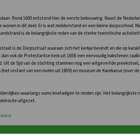
andaan. Rond 1600 ontstond hier de eerste bebouwing. Naast de Nederlan
onen in dit deel. Er is wat middenstand en een kleine dorpsschool. Nieuw
dstrand is de belangrijkste reden van de sterke toeristische activiteite
 straat is de Dorpsstraat waaraan zich het kerkje bevindt en die op kar
 dan ook de Protestantse kerk uit 1658: een eenvoudig bakstenen zaalker
ld. Uit de tijd van de stichting stammen nog een witgeverfde preekstoel
yn (het restant van een molen uit 1859) en museum de Karekasse (over d
olderdijken waarlangs soms knotwilgen te vinden zijn. Het belangrijkst
ndelroute uitgezet.
eeland