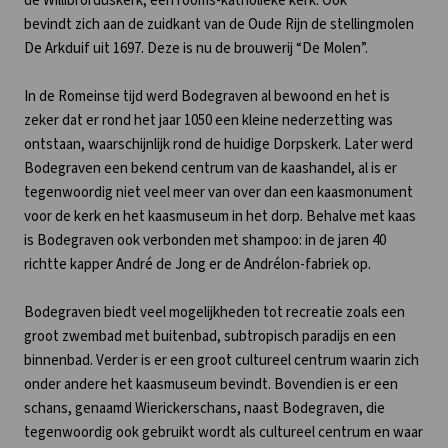
de Willibrorduskerk, een rooms-katholieke kerk. Ook
bevindt zich aan de zuidkant van de Oude Rijn de stellingmolen
De Arkduif uit 1697. Deze is nu de brouwerij “De Molen”.
In de Romeinse tijd werd Bodegraven al bewoond en het is
zeker dat er rond het jaar 1050 een kleine nederzetting was
ontstaan, waarschijnlijk rond de huidige Dorpskerk. Later werd
Bodegraven een bekend centrum van de kaashandel, al is er
tegenwoordig niet veel meer van over dan een kaasmonument
voor de kerk en het kaasmuseum in het dorp. Behalve met kaas
is Bodegraven ook verbonden met shampoo: in de jaren 40
richtte kapper André de Jong er de Andrélon-fabriek op.
Bodegraven biedt veel mogelijkheden tot recreatie zoals een
groot zwembad met buitenbad, subtropisch paradijs en een
binnenbad. Verder is er een groot cultureel centrum waarin zich
onder andere het kaasmuseum bevindt. Bovendien is er een
schans, genaamd Wierickerschans, naast Bodegraven, die
tegenwoordig ook gebruikt wordt als cultureel centrum en waar