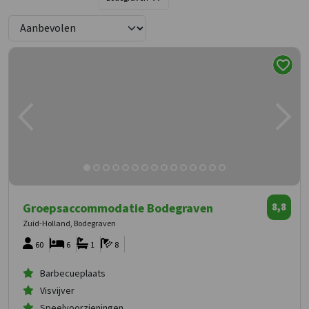
Groepsaccommodatie Bodegraven
8,8
Zuid-Holland, Bodegraven
60
6
1
8
Barbecueplaats
Visvijver
Speelvoorzieningen