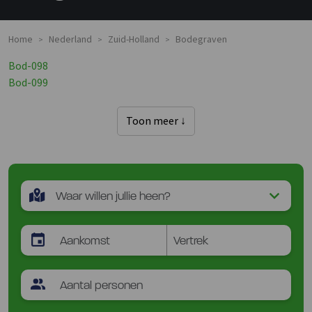
Home
Nederland
Zuid-Holland
Bodegraven
>
>
>
Bod-098
Bod-099
Toon meer ↓