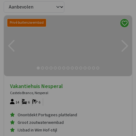
Privé buitenzwembad
Vakantiehuis Nesperal
Castelo Branco, Nesperal
14
6
6
Onontdekt Portugees platteland
Groot zoutwaterwembad
IJsbad in Wim Hof-stijl