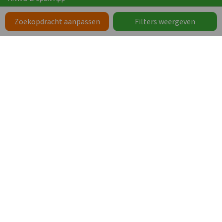
Vakanties
Zoekopdracht aanpassen
Filters weergeven
Werken bij Groepen.nl
Zoeken op Thema
Zorgaccommodaties
Schoolkampen en schoolgroepen
Groepsaccommodaties op een park
Groepsaccommodaties bij een stad
Groepsaccommodaties met de hond
Grote vakantiehuizen
Vakanties met eigen sanitair
Wellness
Meer thema’s