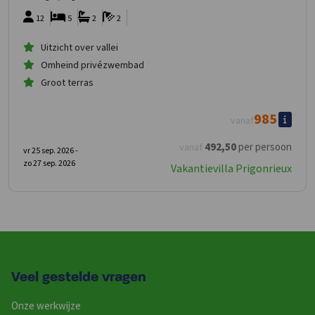
12
5
2
2
Uitzicht over vallei
Omheind privézwembad
Groot terras
985
vanaf
492
,50
per persoon
vanaf
vr 25 sep. 2026 -
zo 27 sep. 2026
Vakantievilla Prigonrieux
Veel gestelde vragen
Onze werkwijze