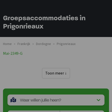
Groepsaccommodaties in
Prigonrieaux
Home
Frankrijk
Dordogne
Prigonrieaux
>
>
>
Mai-2349-G
Toon meer ↓