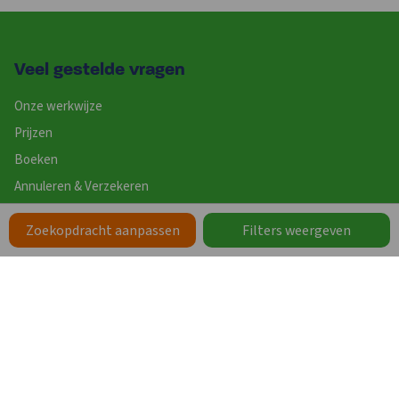
Veel gestelde vragen
Onze werkwijze
Prijzen
Boeken
Annuleren & Verzekeren
Optie
Zoekopdracht aanpassen
Filters weergeven
Adressen
Cateringmogelijkheden
Contact
Website
Uitgebreid zoeken