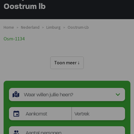
Oostrum lb
Home
Nederland
Limburg
Oostrum-Lb
>
>
>
Osm-1134
Toon meer ↓