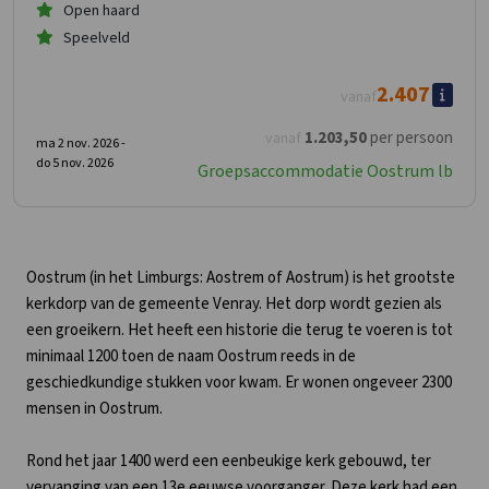
Open haard
Speelveld
2.407
vanaf
1.203
,50
per persoon
vanaf
ma 2 nov. 2026 -
do 5 nov. 2026
Groepsaccommodatie Oostrum lb
Oostrum (in het Limburgs: Aostrem of Aostrum) is het grootste
kerkdorp van de gemeente Venray. Het dorp wordt gezien als
een groeikern. Het heeft een historie die terug te voeren is tot
minimaal 1200 toen de naam Oostrum reeds in de
geschiedkundige stukken voor kwam. Er wonen ongeveer 2300
mensen in Oostrum.
Rond het jaar 1400 werd een eenbeukige kerk gebouwd, ter
vervanging van een 13e eeuwse voorganger. Deze kerk had een