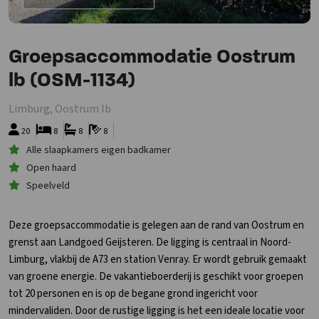
Groepsaccommodatie Oostrum
lb (OSM-1134)
Limburg, Oostrum lb
20
8
8
8
Alle slaapkamers eigen badkamer
Open haard
Speelveld
Deze groepsaccommodatie is gelegen aan de rand van Oostrum en
grenst aan Landgoed Geijsteren. De ligging is centraal in Noord-
Limburg, vlakbij de A73 en station Venray. Er wordt gebruik gemaakt
van groene energie. De vakantieboerderij is geschikt voor groepen
tot 20 personen en is op de begane grond ingericht voor
mindervaliden. Door de rustige ligging is het een ideale locatie voor