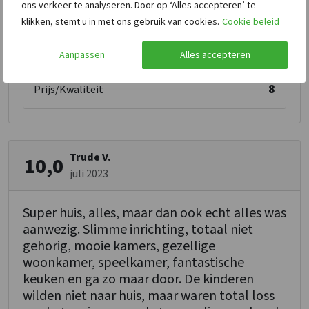
ons verkeer te analyseren. Door op ‘Alles accepteren’ te
9
Faciliteiten
klikken, stemt u in met ons gebruik van cookies.
Cookie beleid
8
Ligging
Aanpassen
Alles accepteren
9
Kindvriendelijk
8
Prijs/Kwaliteit
Trude V.
10,0
juli 2023
Super huis, alles, maar dan ook echt alles was
aanwezig. Slimme inrichting, totaal niet
gehorig, mooie kamers, gezellige
woonkamer, speelkamer, fantastische
keuken en ga zo maar door. De kinderen
wilden niet naar huis, maar waren total loss