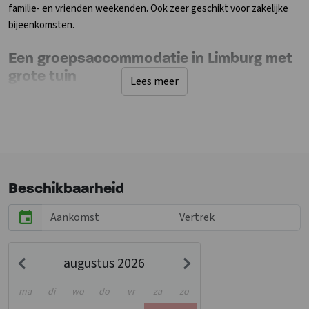
familie- en vrienden weekenden. Ook zeer geschikt voor zakelijke
bijeenkomsten.
Een groepsaccommodatie in Limburg met
grote tuin
Lees meer
De gehele begane grond heeft brede deuren en is zonder drempels.
De grote woonkamer is voorzien van een eetgedeelte en een
zithoek rondom een open haard. De keuken is uitgerust met een
professionele keukeninrichting. In de bijkeuken staan een extra
koelkast, magnetron, wasmachine en droger. De aparte tv kamer
bevat een zithoek, alsmede een tv met Wii spelcomputer. In de
Beschikbaarheid
slaapkamer op de begane grond staan 2 eenpersoons boxspring
bedden met verstelbaar hoofd- en voetgedeelte. De badkamer is
speciaal ingericht voor mindervaliden, met toilet, wastafel, douche
en bad. Op de verdieping bevinden zich 4 kamers met 3
augustus 2026
eenpersoons boxspring bedden en 3 kamers met 2 eenpersoons
boxspring bedden. De kamers hebben allen een eigen badkamer
ma
di
wo
do
vr
za
zo
met wc, wastafel en douche. Het verblijf beschikt over eigen