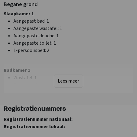
Sanitair
Begane grond
Wastafel
: 8
Slaapkamer 1
Bad
: 1
Aangepast bad
: 1
Badkamers
: 8
Aangepaste wastafel
: 1
Douches
: 8
Aangepaste douche
: 1
Toiletten
: 10
Aangepaste toilet
: 1
1-persoonsbed
: 2
Faciliteiten (Binnen)
Stookhout aanwezig
Extra recreatie ruimte
Badkamer 1
Haard/houtkachel
: Openhaard
Wastafel
: 1
Lees meer
Droger
Toiletten
: 1
Zithoek
m2 extra recreatie ruimte
: 18
Badkamer 2
Wifi
Registratienummers
Wastafel
: 1
Wasmachine
Registratienummer nationaal:
Toiletten
: 1
TV
Registratienummer lokaal:
Soort groep