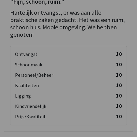
"Fijn, schoon, ruim."
Magnetron
Toiletten
: 1
Hartelijk ontvangst, er was aan alle
1-persoonsbed
: 2
praktische zaken gedacht. Het was een ruim,
Slaapkamer
schoon huis. Mooie omgeving. We hebben
Bedden
: 20
Slaapkamer 8
genoten!
Slaapkamers
: 8
Wastafel
: 1
Douches
: 1
Nederland
10
Ontvangst
Toiletten
: 1
Limburg
1-persoonsbed
: 2
10
Schoonmaak
Plaats
10
Personeel/Beheer
Oostrum lb
10
Faciliteiten
Kinderen
10
Ligging
Kinderstoel
: 2
10
Kindvriendelijk
Kinderbox
: 0
10
Prijs/Kwaliteit