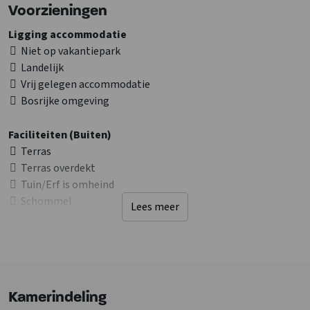
Weekendje Limburg? Bekijk ook de andere
groepsaccommodaties in
Voorzieningen
Limburg
Ligging accommodatie
Niet op vakantiepark
Landelijk
Vrij gelegen accommodatie
Bosrijke omgeving
Faciliteiten (Buiten)
Terras
Terras overdekt
Tuin/Erf is omheind
Schommel
Lees meer
Tafeltennistafel
Fietsenberging
Elektrische laadpaal
Speelveld
Trampoline
Kamerindeling