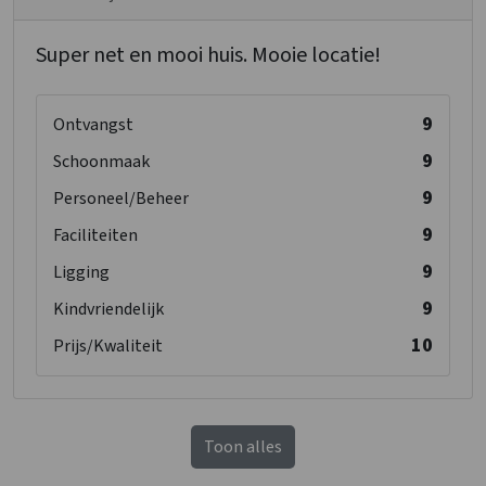
Super net en mooi huis. Mooie locatie!
9
Ontvangst
9
Schoonmaak
9
Personeel/Beheer
9
Faciliteiten
9
Ligging
9
Kindvriendelijk
10
Prijs/Kwaliteit
Toon alles