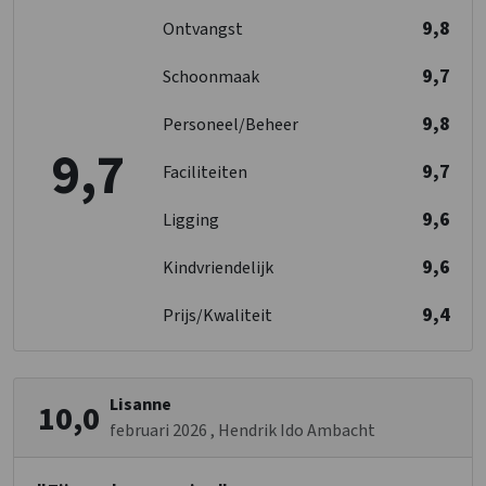
1-persoonsbed
: 3
9,8
Ontvangst
Toegankelijkheid
Aangepast bad
: 1
9,7
Schoonmaak
Slaapkamer 5
Max. aantal rolstoelgebruikers
: 2
Wastafel
: 1
Aangepaste wastafel
: 1
9,8
Personeel/Beheer
Douches
: 1
Deurbreedte aangepast
9,7
Toiletten
: 1
Aangepaste douche
: 1
9,7
Faciliteiten
1-persoonsbed
: 3
Rolstoelgeschikt
Drempelloos
9,6
Ligging
Aangepast sanitair
Slaapkamer 6
9,6
Kindvriendelijk
Wastafel
: 1
Keuken
Douches
: 1
9,4
Prijs/Kwaliteit
Koelkast
Toiletten
: 1
Vloer keuken
: Plavuizen
1-persoonsbed
: 2
Kook pitten
: 7
Soort fornuis
: Gas
Lisanne
10,0
Slaapkamer 7
Oven
februari 2026
, Hendrik Ido Ambacht
Vriezer
Wastafel
: 1
Vaatwasser
Douches
: 1