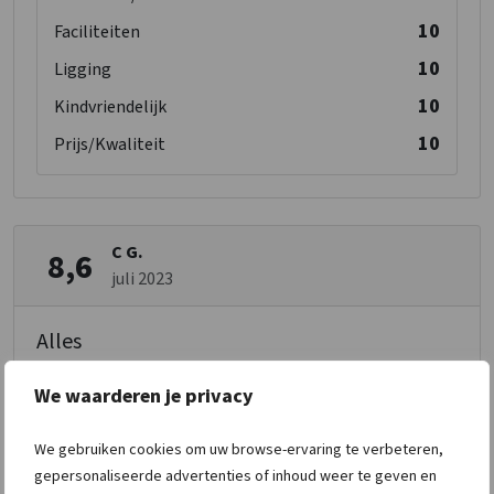
10
Faciliteiten
10
Ligging
10
Kindvriendelijk
10
Prijs/Kwaliteit
C G.
8,6
juli 2023
Alles
We waarderen je privacy
8
Ontvangst
9
Schoonmaak
We gebruiken cookies om uw browse-ervaring te verbeteren,
gepersonaliseerde advertenties of inhoud weer te geven en
9
Personeel/Beheer