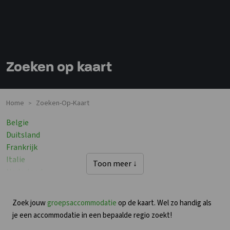
Zoeken op kaart
Home
Zoeken-Op-Kaart
>
Groepsaccommodaties In
Belgie
Groepsaccommodaties In
Duitsland
Groepsaccommodaties In
Frankrijk
Groepsaccommodaties In
Italie
Toon meer ↓
Groepsaccommodaties In
Nederland
Groepsaccommodaties In
Oostenrijk
Groepsaccommodaties In
Portugal
Zoek jouw
groepsaccommodatie
op de kaart. Wel zo handig als
Groepsaccommodaties In
Spanje
je een accommodatie in een bepaalde regio zoekt!