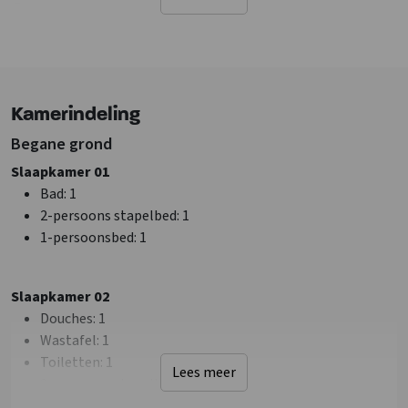
Jongeren < 25 jaar - In overleg
Ligging accommodatie
Aan drukke weg
Niet op vakantiepark
Kamerindeling
Landelijk
Bosrijke omgeving
Begane grond
Slaapkamer 01
Faciliteiten (Buiten)
Bad
: 1
Terras
2-persoons stapelbed
: 1
Muziek buiten toegestaan
1-persoonsbed
: 1
Barbecueën toegestaan
Speelveld
Trampoline
Slaapkamer 02
Douches
: 1
Sanitair
Wastafel
: 1
Douches
: 15
Toiletten
: 1
Lees meer
Wastafel
: 16
2-persoons stapelbed
: 1
Toiletten
: 18