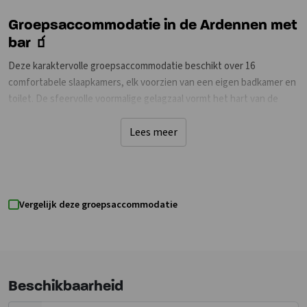
Groepsaccommodatie in de Ardennen met
bar 🧃
Deze karaktervolle groepsaccommodatie beschikt over 16
comfortabele slaapkamers, elk voorzien van een eigen badkamer en
toilet. De sfeervolle voormalige gelagzaal vormt het hart van de
accommodatie. Hier kun je samen eten, borrelen aan de bar of
ontspannen in de gezellige zithoek. Dankzij de JBL PartyBox stream
Lees meer
je eenvoudig je favoriete muziek via Bluetooth, waardoor de ruimte
perfect is voor een feest, karaokeavond of gezellige
spelletjesavond.
Vergelijk deze groepsaccommodatie
De professionele keuken grenst direct aan de gelagzaal, zodat ook
tijdens het koken het contact met de groep behouden blijft.
Daarnaast beschikt de accommodatie over meerdere
ontspanningsruimtes, een recreatieruimte met poolbiljart en
tafelvoetbal en een speciale speelhoek voor de jongste gasten.
Beschikbaarheid
Voor wie liever even de rust opzoekt, zijn er diverse zitruimtes met