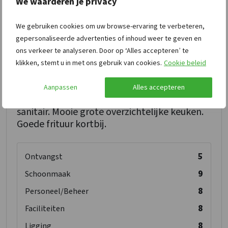
We waarderen je privacy
We gebruiken cookies om uw browse-ervaring te verbeteren,
gepersonaliseerde advertenties of inhoud weer te geven en
Bep A.
7,7
ons verkeer te analyseren. Door op ‘Alles accepteren’ te
mei 2023
klikken, stemt u in met ons gebruik van cookies.
Cookie beleid
Huis was heel goed schoon !!! Mooie
Aanpassen
Alles accepteren
omgeving, Fijn veel kamers met eigen
sanitair. Mooie grote overzichtelijke keuken.
Goede frituur kortbij.
5
Ontvangst
9
Schoonmaak
8
Personeel/Beheer
8
Faciliteiten
8
Ligging