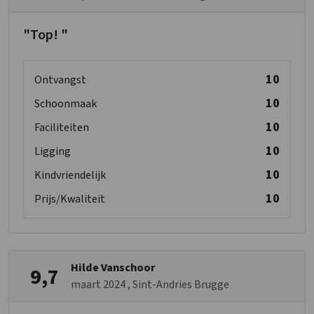
Slaapkamer 16
Douches
: 1
"Top! "
Wastafel
: 1
Toiletten
: 1
10
Ontvangst
1-persoonsbed
: 1
10
Schoonmaak
10
Faciliteiten
10
Ligging
10
Kindvriendelijk
10
Prijs/Kwaliteit
Hilde Vanschoor
9,7
maart 2024
, Sint-Andries Brugge