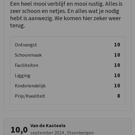
Een heel mooi verblijf en mooi rustig. Alles is
Wastafel
: 1
zeer schoon en netjes. En alles wat je nodig
Toiletten
: 1
hebt is aanwezig. We komen hier zeker weer
1-persoonsbed
: 2
terug.
Slaapkamer 14
10
Douches
: 1
Ontvangst
Wastafel
: 1
10
Schoonmaak
Toiletten
: 1
10
Faciliteiten
2-persoons stapelbed
: 1
1-persoonsbed
: 2
10
Ligging
10
Kindvriendelijk
Slaapkamer 15
8
Prijs/Kwaliteit
Douches
: 1
Wastafel
: 1
Toiletten
: 1
1-persoonsbed
: 1
Van de Kasteele
10,0
september 2024
, Steenbergen