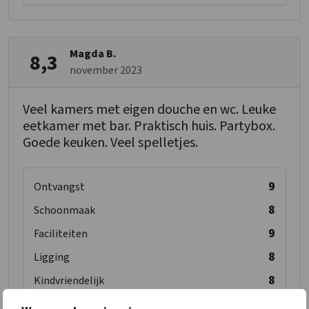
Magda B.
8,3
november 2023
Veel kamers met eigen douche en wc. Leuke
eetkamer met bar. Praktisch huis. Partybox.
Goede keuken. Veel spelletjes.
9
Ontvangst
8
Schoonmaak
9
Faciliteiten
8
Ligging
8
Kindvriendelijk
8
Prijs/Kwaliteit