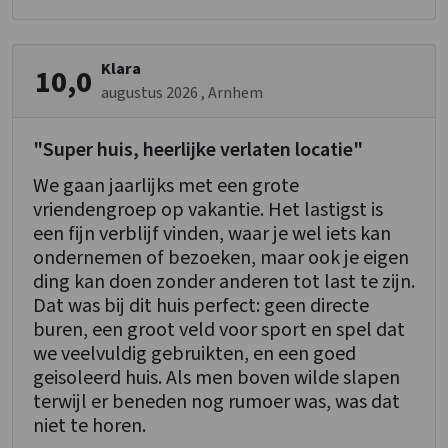
Douches
: 1
Vaatwasser
Wastafel
: 1
Magnetron
Toiletten
: 1
Klara
10,0
1-persoonsbed
: 3
Slaapkamer
augustus 2026
, Arnhem
1-persoonsbed
: 34
Slaapkamer 09
Bedden
: 36
"Super huis, heerlijke verlaten locatie"
Douches
: 1
Slaapkamers
: 16
We gaan jaarlijks met een grote
Wastafel
: 1
vriendengroep op vakantie. Het lastigst is
Toiletten
: 1
Overige
een fijn verblijf vinden, waar je wel iets kan
1-persoonsbed
: 3
Skischool in omgeving
ondernemen of bezoeken, maar ook je eigen
Fiets- en mountainbikeroutes
ding kan doen zonder anderen tot last te zijn.
Wintersport
Verdieping 2
Dat was bij dit huis perfect: geen directe
buren, een groot veld voor sport en spel dat
Slaapkamer 10
Kinderfaciliteiten
we veelvuldig gebruikten, en een goed
Douches
: 1
Kinderbedjes
: 2
geisoleerd huis. Als men boven wilde slapen
Wastafel
: 1
Kinderstoel
: 2
terwijl er beneden nog rumoer was, was dat
Toiletten
: 1
Kinderbox
: 0
niet te horen.
1-persoonsbed
: 3