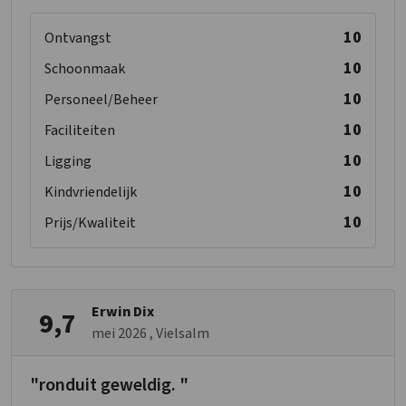
10
Slaapkamer 11
Ontvangst
Douches
: 1
10
Schoonmaak
Wastafel
: 1
10
Personeel/Beheer
Toiletten
: 1
1-persoonsbed
: 2
10
Faciliteiten
Kinderbedjes
: 1
10
Ligging
10
Kindvriendelijk
Slaapkamer 12
10
Prijs/Kwaliteit
Douches
: 1
Wastafel
: 1
Toiletten
: 1
1-persoonsbed
: 2
Erwin Dix
Kinderbedjes
: 1
9,7
mei 2026
, Vielsalm
Slaapkamer 13
"ronduit geweldig. "
Douches
: 1