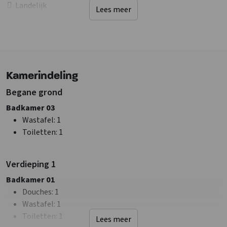
Landelijk
Lees meer
Bosrijke omgeving
Faciliteiten (Buiten)
Tafeltennistafel
Fietsenberging
Kamerindeling
Jeu de boules
Barbecueën toegestaan
Begane grond
Kampvuurplaats
Badkamer 03
Wastafel
: 1
Sanitair
Toiletten
: 1
Douches
: 2
Toiletten
: 3
Verdieping 1
Badkamers
: 2
Badkamer 01
Faciliteiten (Binnen)
Douches
: 1
Droger
Wastafel
: 1
Zithoek
Toiletten
: 1
Lees meer
Haard/houtkachel
: Openhaard