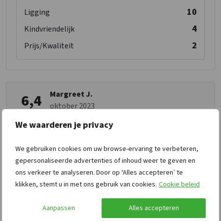
10
Ligging
4
Kindvriendelijk
2
Prijs/Kwaliteit
Margreet J.
6,4
oktober 2023
We waarderen je privacy
De omgeving.
We gebruiken cookies om uw browse-ervaring te verbeteren,
gepersonaliseerde advertenties of inhoud weer te geven en
7
Ontvangst
ons verkeer te analyseren. Door op ‘Alles accepteren’ te
4
Schoonmaak
klikken, stemt u in met ons gebruik van cookies.
Cookie beleid
6
Faciliteiten
Aanpassen
Alles accepteren
9
Ligging