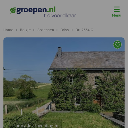
Menu
Home
Belgie
Ardennen
Brisy
Bri-2664-G
>
>
>
>
Toon alle afbeeldingen