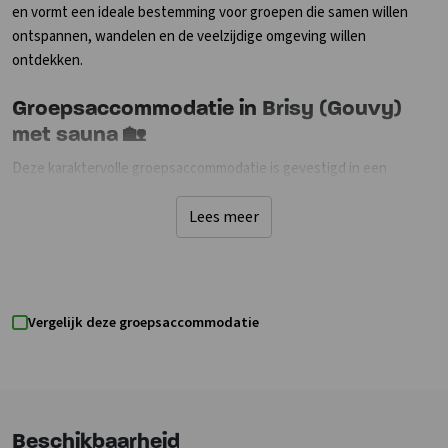
en vormt een ideale bestemming voor groepen die samen willen
ontspannen, wandelen en de veelzijdige omgeving willen
ontdekken.
Groepsaccommodatie in
Brisy (Gouvy)
met sauna 🏡
Deze karaktervolle groepsaccommodatie is gevestigd in een
zorgvuldig gerenoveerde Ardense boerderij waar authentieke
elementen behouden zijn gebleven. De warme uitstraling, houten
Lees meer
details en landelijke sfeer zorgen direct voor een gezellig
vakantiegevoel.De ruime woonkamer beschikt over comfortabele
zitplaatsen rondom de open haard, waardoor het ook tijdens de
koudere maanden heerlijk vertoeven is. Daarnaast is er een grote
Vergelijk deze groepsaccommodatie
eetruimte waar je samen kunt ontbijten, lunchen of uitgebreid
tafelen. De vernieuwde keuken is volledig uitgerust met alle
benodigde apparatuur om eenvoudig voor de hele groep te koken.
De accommodatie beschikt over zes slaapkamers verdeeld over
twee verdiepingen. Op de eerste verdieping bevinden zich vier
Beschikbaarheid