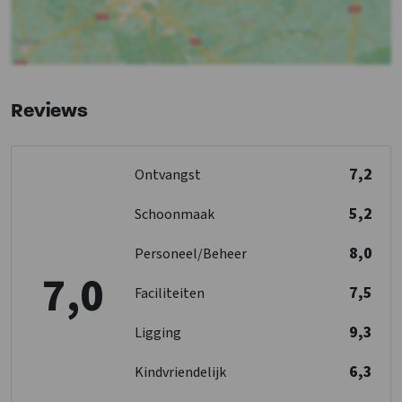
Golfbaan
: < 25 km
Badkamer 02
Douches
: 1
Keuken
Wastafel
: 1
Kook pitten
: 4
Toiletten
: 1
Koelkast
Reviews
Soort fornuis
: Gas
Oven
Slaapkamer 05
Vriezer
1-persoonsbed
: 3
7,2
Ontvangst
Vaatwasser
Magnetron
5,2
Schoonmaak
Slaapkamer 06
Slaapkamer
1-persoonsbed
: 3
8,0
Personeel/Beheer
Bedden
: 15
7,0
Slaapkamers
: 6
7,5
Faciliteiten
9,3
Overige
Ligging
Nederlandse TV zenders
6,3
Kindvriendelijk
Wellness