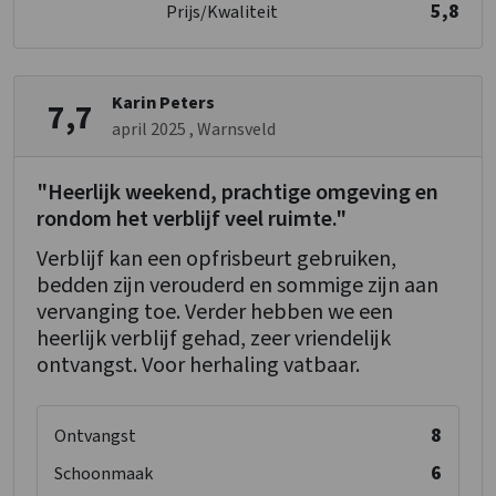
5,8
Prijs/Kwaliteit
Whirlpool/Hottub
Sauna
Kinderfaciliteiten
Karin Peters
7,7
Kinderbedjes
april 2025
: 1
, Warnsveld
Kinderstoel
: 1
Kinderbox
: 0
"Heerlijk weekend, prachtige omgeving en
rondom het verblijf veel ruimte."
Verblijf kan een opfrisbeurt gebruiken,
bedden zijn verouderd en sommige zijn aan
vervanging toe. Verder hebben we een
heerlijk verblijf gehad, zeer vriendelijk
ontvangst. Voor herhaling vatbaar.
8
Ontvangst
6
Schoonmaak