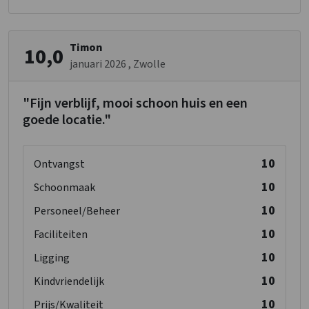
Nederlandse TV zenders
Wellness
Timon
10,0
Whirlpool/Hottub
januari 2026
, Zwolle
Kinderfaciliteiten
"Fijn verblijf, mooi schoon huis en een
Kinderbedjes
: 1
goede locatie."
Kinderstoel
: 1
Kinderbox
: 0
10
Ontvangst
10
Schoonmaak
10
Personeel/Beheer
10
Faciliteiten
10
Ligging
10
Kindvriendelijk
10
Prijs/Kwaliteit