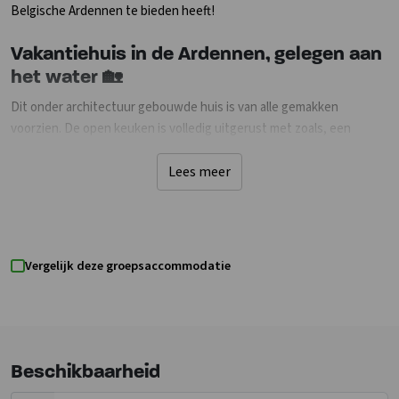
Belgische Ardennen te bieden heeft!
Vakantiehuis in de Ardennen, gelegen aan
het water 🏡
Dit onder architectuur gebouwde huis is van alle gemakken
voorzien. De open keuken is volledig uitgerust met zoals, een
elektrisch fornuis met 4 pitten, een koelkast met vriezer,
magnetron, oven en afwasmachine. De ruime woon- eetkamer is
Lees meer
voorzien van een houtkachel en een comfortabele bank, waar je
samen naar een fijne wandeling gezellige momenten kunt
doorbrengen om op te warmen. Het huis bestaat uit twee
verdiepingen. Op de eerste verdieping bevinden zich 2
Vergelijk deze groepsaccommodatie
tweepersoonskamers en 1 eenpersoonskamer met een badkamer.
Op de bovenste verdieping vind je de master suite met een
tweepersoonsbed en een badkamer in de slaapkamer met een bad.
Beddengoed zijn aanwezig. Er is ook een klein terras met uitzicht op
de Ourthe.
Beschikbaarheid