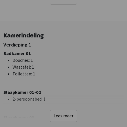
Ligging accommodatie
Niet op vakantiepark
Landelijk
Faciliteiten (Buiten)
Kamerindeling
Terras
Verdieping 1
Sanitair
Badkamer 01
Douches
: 2
Douches
: 1
Toiletten
: 1
Wastafel
: 1
Badkamers
: 1
Toiletten
: 1
Faciliteiten (Binnen)
Slaapkamer 01-02
Droger
Zithoek
2-persoonsbed
: 1
Haard/houtkachel
: Openhaard
Extra recreatie ruimte
Lees meer
Slaapkamer 03
Kluisjes
1-persoonsbed
: 1
Wifi