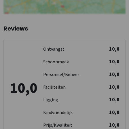
Golfbaan
: < 1 km
Toegankelijkheid
Drempelloos
Reviews
Keuken
Kook pitten
: 4
10,0
Ontvangst
Koelkast
Soort fornuis
: Elektrisch
10,0
Schoonmaak
Oven
Vriezer
10,0
Personeel/Beheer
Vaatwasser
10,0
Magnetron
10,0
Faciliteiten
10,0
Slaapkamer
Ligging
Bedden
: 7
10,0
Kindvriendelijk
Slaapkamers
: 4
10,0
Prijs/Kwaliteit
Overige