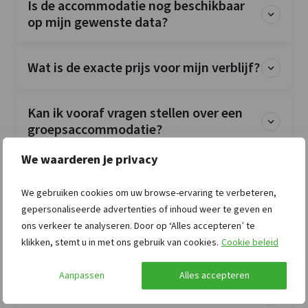
Is de accommodatie nog beschikbaar
op mijn gewenste data?
Wat is de exacte prijs voor mijn verblijf?
Kan ik vooraf vragen stellen over een
groepsaccommodatie?
We waarderen je privacy
Kan ik na mijn boeking rechtstreeks
contact opnemen met de verhuurder?
We gebruiken cookies om uw browse-ervaring te verbeteren,
gepersonaliseerde advertenties of inhoud weer te geven en
ons verkeer te analyseren. Door op ‘Alles accepteren’ te
Waarom staat het exacte adres niet op
klikken, stemt u in met ons gebruik van cookies.
Cookie beleid
de website?
Aanpassen
Alles accepteren
Wanneer moet ik betalen?