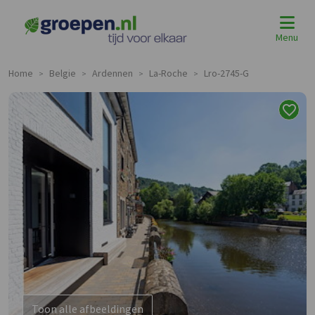
Menu
Home
Belgie
Ardennen
La-Roche
Lro-2745-G
>
>
>
>
Toon alle afbeeldingen