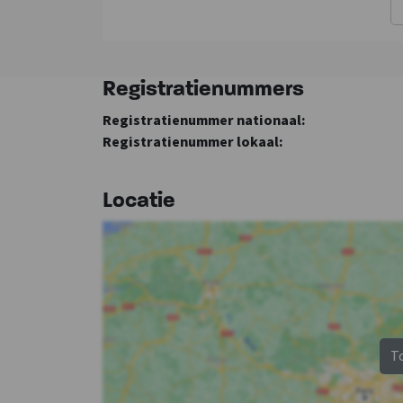
Koelkast
Soort fornuis
:
Elektrisch
Oven
Registratienummers
Vriezer
Registratienummer nationaal:
Vaatwasser
Registratienummer lokaal:
Magnetron
Locatie
T