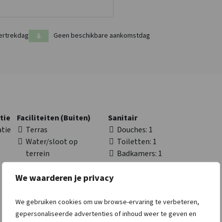
ertrekdag
Geen beschikbare aankomstdag
tie
Faciliteiten (Buiten)
Sanitair
tie
Terras
Douches
: 1
Water/sloot op
Toiletten
: 1
terrein
Badkamers
: 1
Barbecueën
toegestaan
We waarderen je privacy
Speelveld
We gebruiken cookies om uw browse-ervaring te verbeteren,
gepersonaliseerde advertenties of inhoud weer te geven en