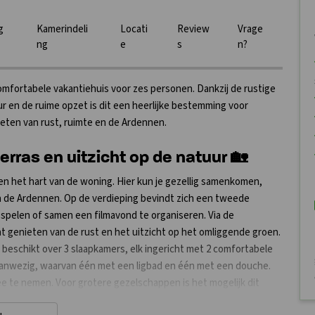
g
Kamerindeli
Locati
Review
Vrage
ng
e
s
n?
comfortabele vakantiehuis voor zes personen. Dankzij de rustige
ur en de ruime opzet is dit een heerlijke bestemming voor
ieten van rust, ruimte en de Ardennen.
rras en uitzicht op de natuur 🏡
 het hart van de woning. Hier kun je gezellig samenkomen,
n de Ardennen. Op de verdieping bevindt zich een tweede
e spelen of samen een filmavond te organiseren. Via de
t genieten van de rust en het uitzicht op het omliggende groen.
beschikt over 3 slaapkamers, elk ingericht met 2 comfortabele
anwezig, waarvan één met een ligbad en één met een douche.
 te nemen. Voor grotere gezelschappen is het mogelijk dit
ning
KLIK HIER
, waardoor er extra slaapplaatsen beschikbaar