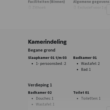
Faciliteiten (Binnen)
Algemene gegevens
Zithoek
Exclusief voor 1 gr
Wifi
Huisdieren
TV
toegestaan
Kamerindeling
Begane grond
Slaapkamer 01 t/m 03
Badkamer 01
1- persoonsbed
: 2
Wastafel
: 2
Bad
: 1
Verdieping 1
Badkamer 02
Toilet 01
Keuken
Slaapkamer
Douches
: 1
Toiletten
: 1
Vloer keuken
: Hout
Bedden
: 6
Wastafel
: 1
Kook pitten
: 4
Slaapkamers
: 3