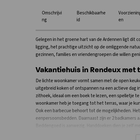
Omschrijvi
Beschikbaarhe
Voorzienin
ng
id
en
Gelegen in het groene hart van de Ardennen ligt dit 
ligging, het prachtige uitzicht op de omliggende natu
gezinnen, families en vriendengroepen die willen gen
Vakantiehuis in Rendeux met te
De lichte woonkamer vormt samen met de open keuken
uitgebreid koken of ontspannen na een actieve dag i
zithoek, ideaal om een boek te lezen, een spelletje t
woonkamer heb je toegang tot het terras, waar je kun
Ook een barbecue behoort tot de mogelijkheden. Het 
eenpersoonsbedden. Daarnaast zijn er 2 badkamers a
Beddengoed is aanwezig. Handdoeken dien je zelf mee
vakantiehuis te combineren met de naastgelegen wo