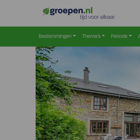
Home
Belgie
Ardennen
Rendeux
Ren-4031
>
>
>
>
Bestemmingen
Thema’s
Periode