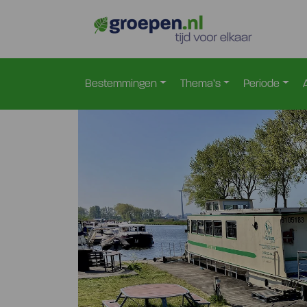
Home
Belgie
Belgische-Kust
Nieuwpoort
N
>
>
>
>
Bestemmingen
Thema’s
Periode