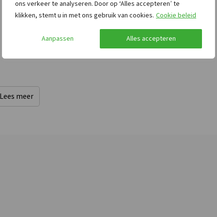
ons verkeer te analyseren. Door op ‘Alles accepteren’ te
Badkamers
: 3
klikken, stemt u in met ons gebruik van cookies.
Cookie beleid
Aanpassen
Alles accepteren
Lees meer
Afstanden tot
Keuken
Restaurant
: <0,5 km
Open keuken
8
Recreatiewater
: <0,5
Vloer keuken
:
nd
km
Vloerbedekking
oep
Winkels
: <0,5 km
Kook pitten
: 4
Stad- dorpscentrum
:
Koelkast
<5 km
Soort fornuis
:
Bushalte
: <5 km
Keramisch
Binnenzwembad
: <5
Oven