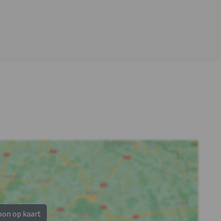
km
Vaatwasser
Treinstation
: <5 km
Magnetron
Golfbaan
: <5 km
Plaats
Kinderfaciliteiten
Nieuwpoort
Kinderbedjes
: 1
Kinderstoel
: 1
Kinderbox
: 0
oon op kaart