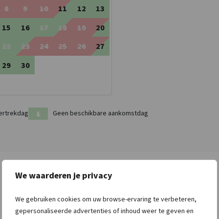
8
9
10
11
12
13
15
16
17
18
19
20
22
23
24
25
26
27
29
30
ertrekdag
Geen beschikbare aankomstdag
We waarderen je privacy
Sanitair
Faciliteiten (Binnen)
We gebruiken cookies om uw browse-ervaring te verbeteren,
Douches
: 3
CV Aanwezig
gepersonaliseerde advertenties of inhoud weer te geven en
Toiletten
: 3
Wifi