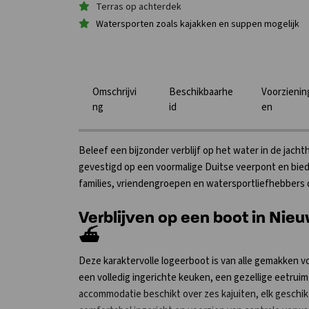
Terras op achterdek
Watersporten zoals kajakken en suppen mogelijk
Omschrijvi
Beschikbaarhe
Voorzienin
ng
id
en
Beleef een bijzonder verblijf op het water in de jac
gevestigd op een voormalige Duitse veerpont en biedt
families, vriendengroepen en watersportliefhebbers d
Verblijven op een boot in Nie
⛴️
Deze karaktervolle logeerboot is van alle gemakken vo
een volledig ingerichte keuken, een gezellige eetrui
accommodatie beschikt over zes kajuiten, elk geschik