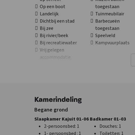
Op een boot
toegestaan
Landelijk
Tuinmeubilair
Dichtbij een stad
Barbecueën
Bij zee
toegestaan
Bij rivier/beek
Speelveld
Bij recreatiewater
Kampvuurplaats
Vrij gelegen
accommodatie
Soort groep
Algemene gegevens
Familiegroep
Catering mogelijk
Vriendengroep
Aantal personen
: 1
Vergadergroep
Gehele jaar geope
Kamerindeling
Sportgroep
Exclusief voor 1 gr
Voetbalgroep
Begane grond
Mannengroep
Slaapkamer Kajuit 01-06
Badkamer 01-03
Jongeren < 25 jaar
2-persoonsbed
: 1
Douches
: 1
School
1- persoonsbed
: 1
Toiletten
: 1