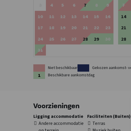
3
4
5
6
7
8
9
7
10
11
12
13
14
15
16
14
17
18
19
20
21
22
23
21
24
25
26
27
28
29
30
28
31
Niet beschikbaar
Gekozen aankomst- v
Beschikbare aankomstdag
Voorzieningen
Ligging accommodatie
Faciliteiten (Buiten)
Andere accommodatie
Terras
op terrein
Muziek buiten