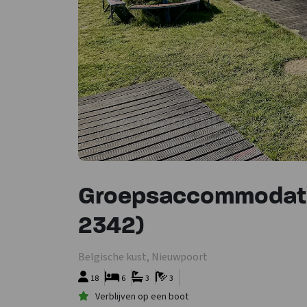
Groepsaccommodati
2342)
Belgische kust, Nieuwpoort
18
6
3
3
Verblijven op een boot