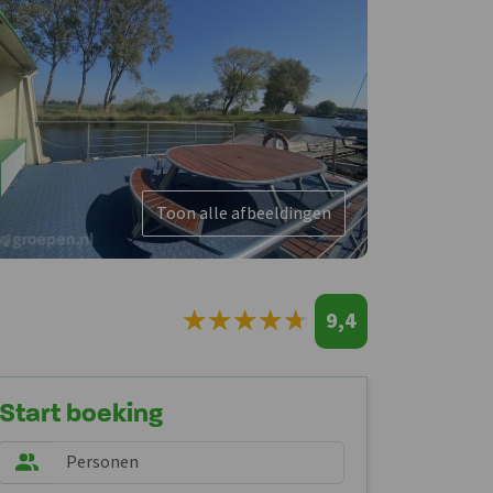
Toon alle afbeeldingen
★
★
★
★
★
★
★
★
★
★
9,4
Start boeking