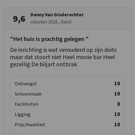
Toiletten
: 1
2-persoonsbed
: 1
Danny Van Ginderachter
9,6
oktober 2025
, Aalst
Slaapkamer 12
Douches
: 1
"Het huis is prachtig gelegen "
Wastafel
: 1
De inrichting is wat verouderd op zijn duits
Toiletten
: 1
maar dat stoort niet Heel mooie bar Heel
2-persoonsbed
: 1
gezellig De biljart ontbrak
Verdieping 2
10
Ontvangst
Badkamer 03
10
Schoonmaak
Bad
: 1
Wastafel
: 2
8
Faciliteiten
Toiletten
: 1
10
Ligging
10
Prijs/Kwaliteit
Slaapkamer 13