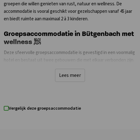
groepen die willen genieten van rust, natuur en wellness. De
accommodatie is vooral geschikt voor gezelschappen vanaf 45 jaar
en biedt ruimte aan maximaal 2 à 3 kinderen.
Groepsaccommodatie in Bütgenbach met
wellness 🧖
Deze sfeervolle groepsaccommodatie is gevestigd in een voormalig
hotel en bestaat uit twee gebouwen die met elkaar verbonden zijn
door een gezellige lounge. Dankzij deze indeling geniet je met een
grote groep van zowel gezamenlijkheid als voldoende privacy. De
Lees meer
accommodatie beschikt over 16 ruime tweepersoonsslaapkamers
en 14 badkamers, waarvan de meeste slaapkamers een eigen
badkamer hebben. Bij aankomst zijn de bedden al opgemaakt, zodat
je direct kunt genieten van een ontspannen verblijf. De gezellige
Vergelijk deze groepsaccommodatie
lounge met bar en natuurvriendelijke leemkachel vormt het hart van
de accommodatie. Daarnaast is er een professioneel ingerichte
keuken waar je eenvoudig voor de hele groep kunt koken. Voor
ontspanning kun je terecht in de wellnessruimte met sauna en