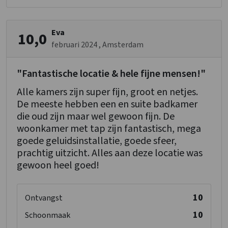
1-persoonsbed
: 2
Eva
10,0
Slaapkamer 14
februari 2024
, Amsterdam
1-persoonsbed
: 2
"Fantastische locatie & hele fijne mensen!"
Slaapkamer 15
Alle kamers zijn super fijn, groot en netjes.
1-persoonsbed
: 2
De meeste hebben een en suite badkamer
die oud zijn maar wel gewoon fijn. De
Slaapkamer 16
woonkamer met tap zijn fantastisch, mega
2-persoonsbed
: 1
goede geluidsinstallatie, goede sfeer,
1-persoonsbed
: 2
prachtig uitzicht. Alles aan deze locatie was
gewoon heel goed!
10
Ontvangst
10
Schoonmaak