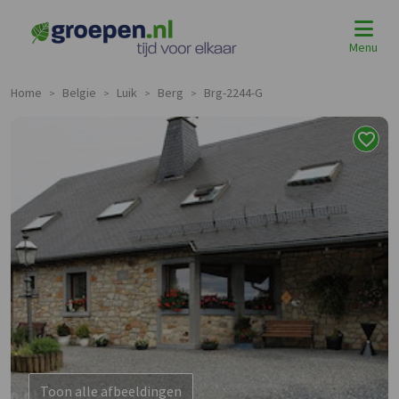
Menu
Home
Belgie
Luik
Berg
Brg-2244-G
>
>
>
>
Toon alle afbeeldingen