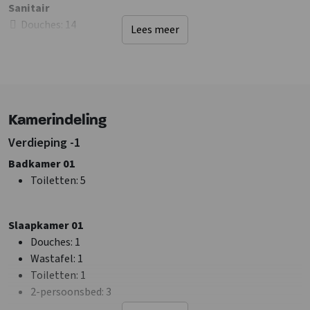
Sanitair
Douches
: 14
Lees meer
Badkamers
: 14
Toiletten
: 16
Faciliteiten (Binnen)
Stookhout aanwezig
Kamerindeling
Zithoek
Verdieping -1
Poolbiljart
Haard/houtkachel
: Houtkachel
Badkamer 01
Wifi
Toiletten
: 5
Bar met tapinstallatie
Bar
TV
Slaapkamer 01
Douches
: 1
Soort groep
Wastafel
: 1
Familiegroep
Toiletten
: 1
Vergadergroep
2-persoonsbed
: 3
Bruiloft