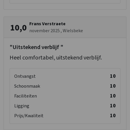
Toiletten
: 1
Slaapkamer 09
Frans Verstraete
10,0
Douches
: 1
november 2025
, Wielsbeke
Wastafel
: 1
Toiletten
: 1
"Uitstekend verblijf "
2-persoonsbed
: 1
Heel comfortabel, uitstekend verblijf.
Slaapkamer 10
Douches
: 1
10
Ontvangst
Wastafel
: 1
10
Schoonmaak
Toiletten
: 1
2-persoonsbed
: 1
10
Faciliteiten
10
Ligging
Slaapkamer 11
10
Prijs/Kwaliteit
Douches
: 1
Wastafel
: 1