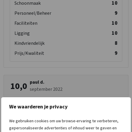
10
Schoonmaak
9
Personeel/Beheer
10
Faciliteiten
10
Ligging
8
Kindvriendelijk
9
Prijs/Kwaliteit
paul d.
10,0
september 2022
we hebben ontzettend genoten. alles was er
We waarderen je privacy
aanwezig wat we nodig hadden. prachtige
ligging en omgeving.
We gebruiken cookies om uw browse-ervaring te verbeteren,
gepersonaliseerde advertenties of inhoud weer te geven en