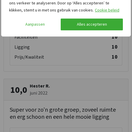
ons verkeer te analyseren. Door op ‘Alles accepteren’ te
10
Ontvangst
klikken, stemt u in met ons gebruik van cookies.
Cookie beleid
10
Schoonmaak
Aanpassen
Alles accepteren
10
Personeel/Beheer
10
Faciliteiten
10
Ligging
10
Prijs/Kwaliteit
Hester R.
10,0
juni 2022
Super voor zo’n grote groep, zoveel ruimte
en erg schoon en een hele mooie ligging