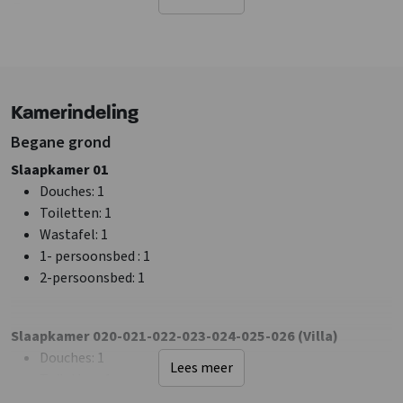
Bruiloft
Vrijgezellenfeest
Jongeren < 25 jaar - In overleg
Ligging accommodatie
Kamerindeling
Aan drukke weg
Niet op vakantiepark
Begane grond
Landelijk
Slaapkamer 01
Vrij gelegen accommodatie
Douches
: 1
Bosrijke omgeving
Toiletten
: 1
Wastafel
: 1
Faciliteiten (Buiten)
1- persoonsbed
: 1
Terras
2-persoonsbed
: 1
Tuin/Erf is omheind
Muziek buiten toegestaan
Fietsenberging
Slaapkamer 020-021-022-023-024-025-026 (Villa)
Barbecue aanwezig
Douches
: 1
Lees meer
Barbecueën toegestaan
Toiletten
: 1
Speelveld
Wastafel
: 1