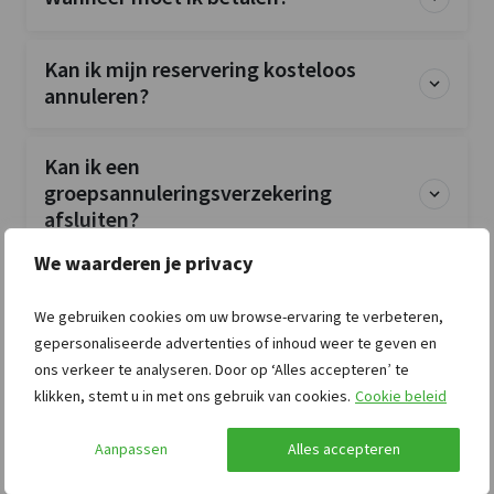
Kinderstoel
: 0
Kinderbox
: 0
Kan ik mijn reservering kosteloos
annuleren?
Kan ik een
groepsannuleringsverzekering
afsluiten?
We waarderen je privacy
Is de accommodatie exclusief voor mijn
groep?
We gebruiken cookies om uw browse-ervaring te verbeteren,
gepersonaliseerde advertenties of inhoud weer te geven en
ons verkeer te analyseren. Door op ‘Alles accepteren’ te
Zijn huisdieren toegestaan?
klikken, stemt u in met ons gebruik van cookies.
Cookie beleid
Aanpassen
Alles accepteren
Zijn bedlinnen en handdoeken
inbegrepen?