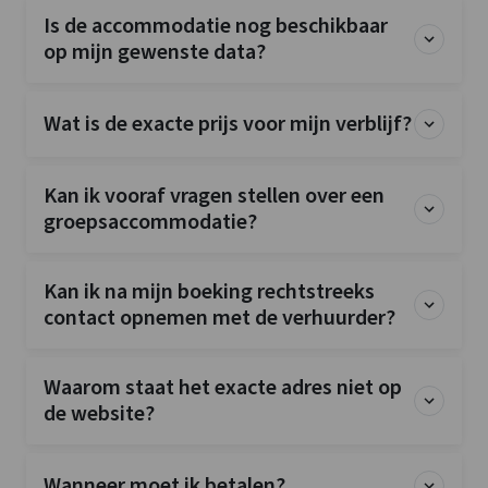
Koelkast
Is de accommodatie nog beschikbaar
Kook pitten
: 4
op mijn gewenste data?
Soort fornuis
: Inductie
Oven
Wat is de exacte prijs voor mijn verblijf?
Vriezer
Vaatwasser
Magnetron
Kan ik vooraf vragen stellen over een
groepsaccommodatie?
Slaapkamer
Bedden
: 53
Slaapkamers
: 26
Kan ik na mijn boeking rechtstreeks
contact opnemen met de verhuurder?
Overige
Fiets en MTB routes
Waarom staat het exacte adres niet op
Nederlandse TV zenders
de website?
Faciliteiten (Binnen)
Kinderbedjes
: 0
Wanneer moet ik betalen?