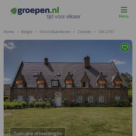
Menu
Home
Belgie
Oost-Vlaanderen
Zelzate
Zel-2747
>
>
>
>
Toon alle afbeeldingen