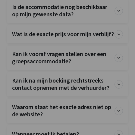
Is de accommodatie nog beschikbaar
Kinderfaciliteiten
op mijn gewenste data?
Kinderbedjes
: 1
Kinderstoel
: 1
Wat is de exacte prijs voor mijn verblijf?
Kinderbox
: 0
Kan ik vooraf vragen stellen over een
groepsaccommodatie?
Kan ik na mijn boeking rechtstreeks
contact opnemen met de verhuurder?
Waarom staat het exacte adres niet op
de website?
Wanneer moet ik betalen?