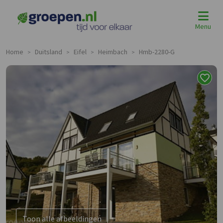
Menu
Home
Duitsland
Eifel
Heimbach
Hmb-2280-G
>
>
>
>
Toon alle afbeeldingen