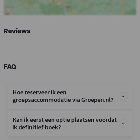
Rolstoelgeschikt
Slaapkamer 4
1-persoonsbed
: 2
Keuken
Vloer keuken
: Laminaat
Reviews
Kook pitten
: 4
Koelkast
Soort fornuis
: Gas
Oven
Vaatwasser
FAQ
Magnetron
Slaapkamer
Hoe reserveer ik een
Bedden
: 8
groepsaccommodatie via Groepen.nl?
Slaapkamers
: 4
Wellness
Kan ik eerst een optie plaatsen voordat
Binnenzwembad (op terrein)
ik definitief boek?
Buitenzwembad (op terrein)
Sauna