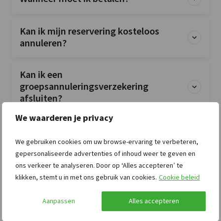
Kan ik mijn reservering kosteloos
annuleren?
Kan ik een
groepsannuleringsverzekering
afsluiten?
We waarderen je privacy
Is de accommodatie exclusief voor mijn
groep?
We gebruiken cookies om uw browse-ervaring te verbeteren,
gepersonaliseerde advertenties of inhoud weer te geven en
ons verkeer te analyseren. Door op ‘Alles accepteren’ te
Zijn huisdieren toegestaan?
klikken, stemt u in met ons gebruik van cookies.
Cookie beleid
Aanpassen
Alles accepteren
Zijn bedlinnen en handdoeken
inbegrepen?