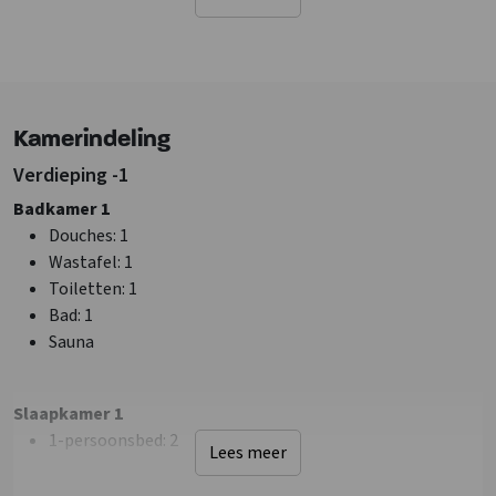
Ligging accommodatie
Andere accommodatie op terrein
Op vakantiepark
Landelijk
Bij recreatiewater
Kamerindeling
Bosrijke omgeving
Verdieping -1
Faciliteiten (Buiten)
Badkamer 1
Terras
Douches
: 1
Wastafel
: 1
Sanitair
Toiletten
: 1
Douches
: 2
Bad
: 1
Toiletten
: 3
Sauna
Badkamers
: 2
Faciliteiten (Binnen)
Slaapkamer 1
Zithoek
1-persoonsbed
: 2
Lees meer
Wifi
TV