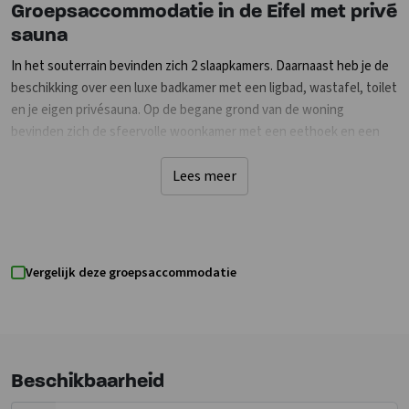
Groepsaccommodatie in de Eifel met privé
sauna
In het souterrain bevinden zich 2 slaapkamers. Daarnaast heb je de
beschikking over een luxe badkamer met een ligbad, wastafel, toilet
en je eigen privésauna. Op de begane grond van de woning
bevinden zich de sfeervolle woonkamer met een eethoek en een
zithoek voorzien van een flatscreen-tv, dvd-speler en radio-/cd-
speler. De compleet ingerichte open keuken beschikt onder andere
Lees meer
over een gaskookplaat, combimagnetron en vaatwasser. Op de
begane grond is eveneens een separaat toilet en een bergruimte
aanwezig. Vanuit de woonkamer loop je zo het balkon, voorzien van
terrasmeubilair, op. De eerste verdieping bestaat uit 2 slaapkamers
Vergelijk deze groepsaccommodatie
en een badkamer. In totaal hebben twee van de vier slaapkamers
ook een flatscreen-tv. Uiteraard beschik je in jouw accommodatie
en op het resort over gratis wifi. Je kunt de auto parkeren op de
centrale parkeerplaats op loopafstand.
Beschikbaarheid
Genieten van de natuur