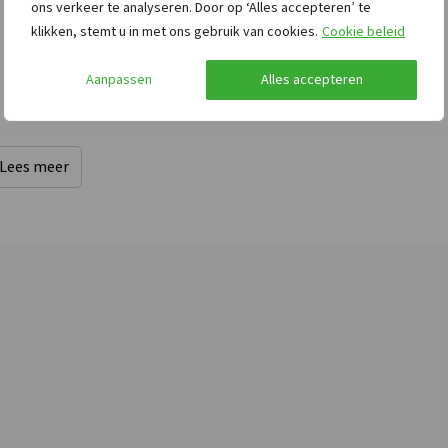
ons verkeer te analyseren. Door op ‘Alles accepteren’ te
toegestaan
klikken, stemt u in met ons gebruik van cookies.
Cookie beleid
Aanpassen
Alles accepteren
Lees meer
Afstanden tot
Toegankelijkheid
6
Bushalte
: < 5 km
Max. aantal
oep
Winkels
: < 1 km
rolstoelgebruikers
: 2
Treinstation
: < 25 km
Rolstoelgeschikt
Restaurant
: < 5 km
Bos & Heide
: < 25 km
Sauna
: < 25 km
Golfbaan
: < 25 km