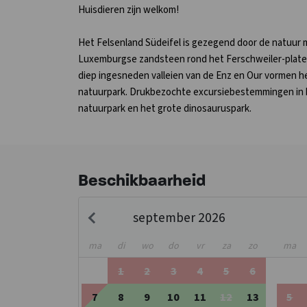
Huisdieren zijn welkom!
Het Felsenland Südeifel is gezegend door de natuur m
Luxemburgse zandsteen rond het Ferschweiler-plateau
diep ingesneden valleien van de Enz en Our vormen h
natuurpark. Drukbezochte excursiebestemmingen in he
natuurpark en het grote dinosauruspark.
Beschikbaarheid
september 2026
ma
di
wo
do
vr
za
zo
ma
1
2
3
4
5
6
7
8
9
10
11
12
13
5