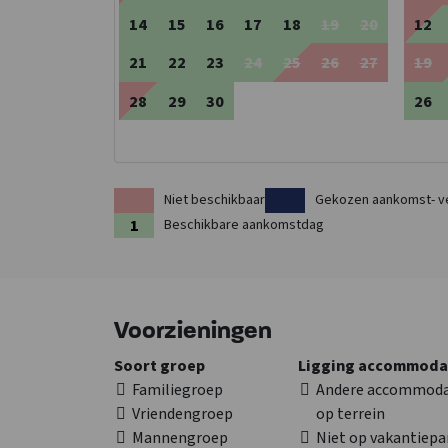
14
15
16
17
18
19
20
12
21
22
23
24
25
26
27
19
28
29
30
26
Niet beschikbaar
Gekozen aankomst- v
Beschikbare aankomstdag
Voorzieningen
Soort groep
Ligging accommoda
Familiegroep
Andere accommoda
Vriendengroep
op terrein
Mannengroep
Niet op vakantiepa