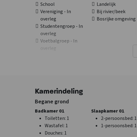
School
Landelijk
Vereniging - In
Bij rivier/beek
overleg
Bosrijke omgeving
Studentengroep - In
overleg
Voetbalgroep - In
overleg
Sportgroep - In
overleg
Faciliteiten (Binnen)
Algemene gegevens
Haard/houtkachel
:
Aantal personen
: 1
Kamerindeling
Palletkachel
Exclusief voor 1 gr
Zithoek
Huisdieren
Begane grond
Droger
toegestaan
Badkamer 01
Slaapkamer 01
Wifi
Toiletten
: 1
2-persoonsbed
: 1
Wasmachine
Wastafel
: 1
1-persoonsbed
: 1
TV
Douches
: 1