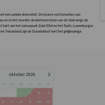
et een unieke diversiteit. De bizarre rotsformaties van
 en in het noorden de leisteenrotsen van de Islek langs de
et hart van het natuurpark Zuid-Eifel en het Duits-Luxemburgse
t Felsenland zijn de Duivelskloof met het gelijknamige
oktober 2026
di
wo
do
vr
za
zo
1
2
3
4
6
7
8
9
10
11