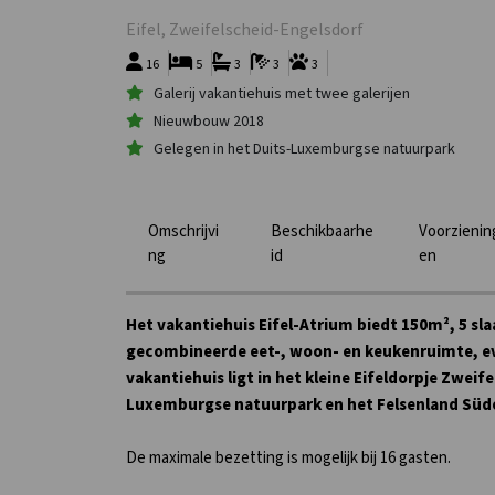
Eifel, Zweifelscheid-Engelsdorf
16
5
3
3
3
Galerij vakantiehuis met twee galerijen
Nieuwbouw 2018
Gelegen in het Duits-Luxemburgse natuurpark
Omschrijvi
Beschikbaarhe
Voorzienin
ng
id
en
Het vakantiehuis Eifel-Atrium biedt 150m², 5 sla
gecombineerde eet-, woon- en keukenruimte, ev
vakantiehuis ligt in het kleine Eifeldorpje Zweife
Luxemburgse natuurpark en het Felsenland Süde
De maximale bezetting is mogelijk bij 16 gasten.