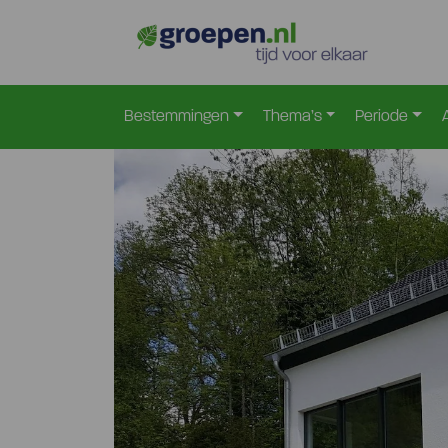
Home
Duitsland
Eifel
Zweifelscheid-Engelsdor
>
>
>
Bestemmingen
Thema’s
Periode