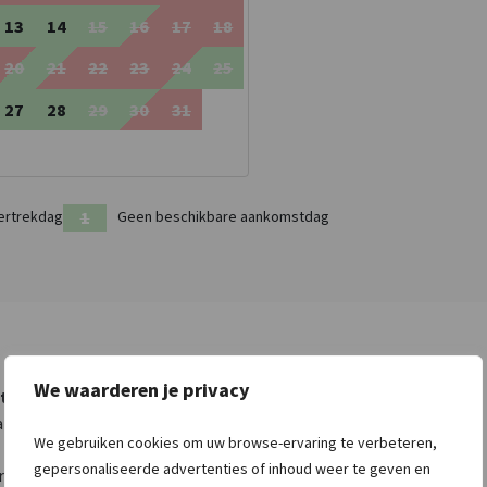
13
14
15
16
17
18
20
21
22
23
24
25
27
28
29
30
31
ertrekdag
Geen beschikbare aankomstdag
We waarderen je privacy
tie
Faciliteiten (Buiten)
Sanitair
tie
Terras
Badkamers
: 3
We gebruiken cookies om uw browse-ervaring te verbeteren,
Elektrische laadpaal
Toiletten
: 3
gepersonaliseerde advertenties of inhoud weer te geven en
rk
Barbecueën
Douches
: 3