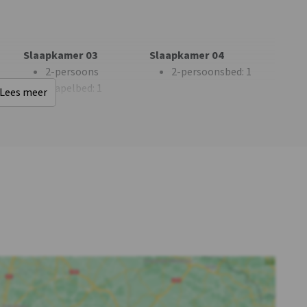
Overige
Kinderfaciliteiten
Broodjesservice
Kinderbedjes
: 1
Fiets- en
Kinderstoel
: 1
Slaapkamer 03
Slaapkamer 04
mountainbikeroutes
Kinderbox
: 0
2-persoons
2-persoonsbed
: 1
stapelbed
: 1
Lees meer
1-persoonsbed
: 1