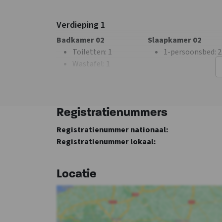
Keuken
Slaapkamer
Kook pitten
: 6
Slaapkamers
: 5
Verdieping 1
Soort fornuis
:
Bedden
: 16
Badkamer 02
Slaapkamer 02
Keramisch
Toiletten
: 1
1-persoonsbed
: 2
Koelkast
Wastafel
: 1
Oven
Douches
: 1
Vriezer
Vaatwasser
Verdieping 2
Magnetron
Registratienummers
Badkamer 03
Slaapkamer 05
Registratienummer nationaal:
Toiletten
: 1
1-persoons
Registratienummer lokaal:
Wastafel
: 1
slaapbank
: 1
Douches
: 1
2-persoonsbed
: 2
3-persoons
Locatie
stapelbed
: 1