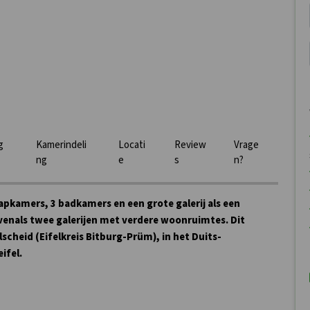
g
Kamerindeli
Locati
Review
Vrage
ng
e
s
n?
apkamers, 3 badkamers en een grote galerij als een
enals twee galerijen met verdere woonruimtes. Dit
lscheid (Eifelkreis Bitburg-Prüm), in het Duits-
ifel.