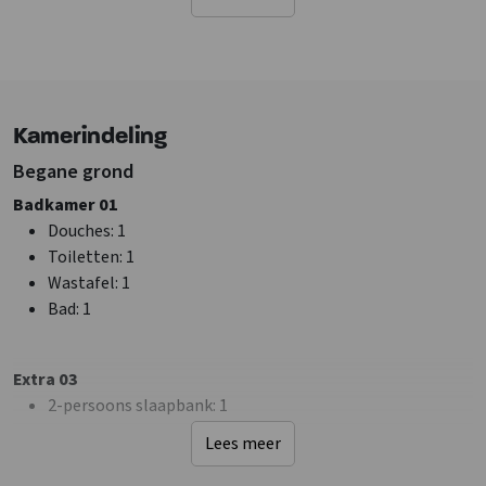
Tuin/Erf is omheind
Fietsenberging
Barbecueën toegestaan
Sanitair
Kamerindeling
Douches
: 2
Begane grond
Toiletten
: 1
Badkamers
: 2
Badkamer 01
Douches
: 1
Faciliteiten (Binnen)
Toiletten
: 1
Skiberging
Wastafel
: 1
Zithoek
Bad
: 1
Wifi
Wasmachine
Extra 03
TV
2-persoons slaapbank
: 1
Algemene gegevens
Lees meer
Huisdieren toegestaan
Slaapkamer 01
Slaapkamer met eigen sanitair