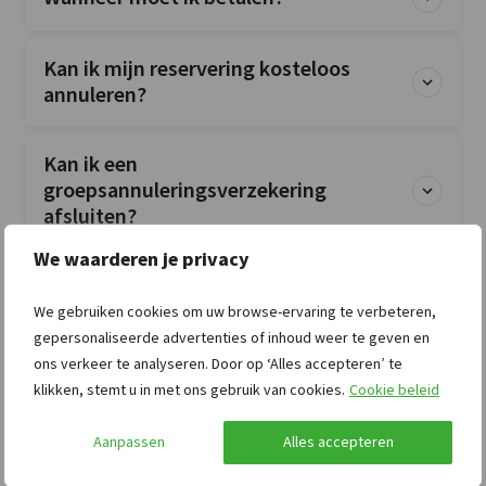
Kan ik mijn reservering kosteloos
annuleren?
Kan ik een
groepsannuleringsverzekering
afsluiten?
We waarderen je privacy
Is de accommodatie exclusief voor mijn
groep?
We gebruiken cookies om uw browse-ervaring te verbeteren,
gepersonaliseerde advertenties of inhoud weer te geven en
ons verkeer te analyseren. Door op ‘Alles accepteren’ te
Zijn huisdieren toegestaan?
klikken, stemt u in met ons gebruik van cookies.
Cookie beleid
Aanpassen
Alles accepteren
Zijn bedlinnen en handdoeken
inbegrepen?