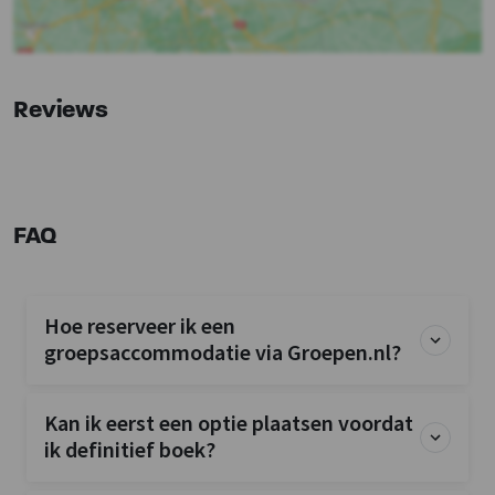
Overige
Fiets- en mountainbikeroutes
Wintersport
Reviews
Kinderen
Kinderbedjes
: 1
Kinderstoel
: 1
Kinderbox
: 0
FAQ
Hoe reserveer ik een
groepsaccommodatie via Groepen.nl?
Kan ik eerst een optie plaatsen voordat
ik definitief boek?