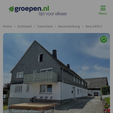
Menu
Home
Duitsland
Sauerland
Neuastenberg
Nea-2439-2
>
>
>
>
Toon alle afbeeldingen