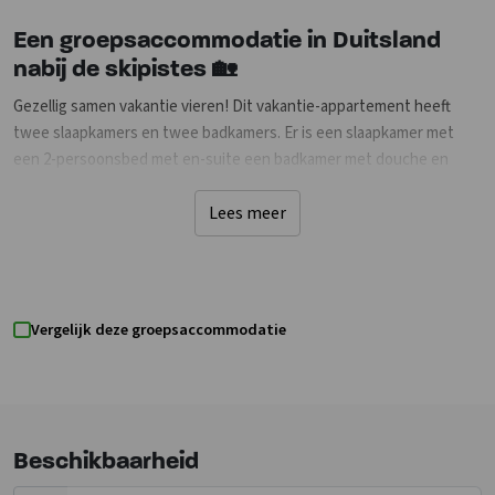
Een groepsaccommodatie in Duitsland
nabij de skipistes 🏡
Gezellig samen vakantie vieren! Dit vakantie-appartement heeft
twee slaapkamers en twee badkamers. Er is een slaapkamer met
een 2-persoonsbed met en-suite een badkamer met douche en
wastafel. De tweede slaapkamer heeft een stapelbed. De 2e
badkamer heeft een wastafel, toilet, douche en ligbad. In de
Lees meer
woonkamer is een slaapbank en een flatscreen. Ook is er wifi, een
radio, dvd- en cd-speler. De keuken is uitgerust met magnetron,
oven, broodrooster, vaatwasser, koelkast en koffiefilterapparaat.
Een wasmachine, haardroger en stofzuiger zijn beschikbaar. Ook zijn
Vergelijk deze groepsaccommodatie
er een kinderstoel en kinderbed. De tuin heeft een terras met
tuinmeubelen en je kunt barbecueen. De accommodatie beschikt
over een parkeerplaats. In de berging kun je fietsen en ski’s kwijt. 2
Huisdieren zijn welkom in deze accommodatie.
Beschikbaarheid
Ontdek de vele activiteiten in de