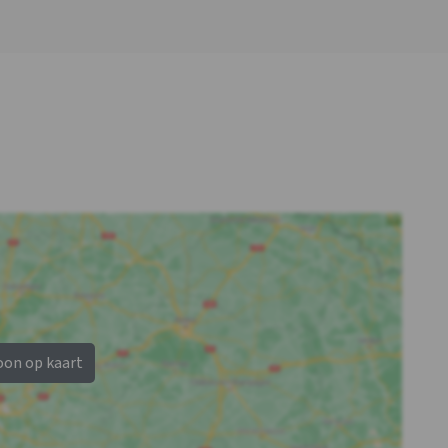
Badkamer 3
Douches
: 1
Wastafel
: 1
Toiletten
: 1
oon op kaart