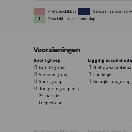
Niet beschikbaar
Gekozen aankomst- v
Beschikbare aankomstdag
Voorzieningen
Soort groep
Ligging accommoda
Familiegroep
Niet op vakantiepa
Vriendengroep
Landelijk
Sportgroep
Bosrijke omgeving
Jongerengroepen <
25 jaar niet
toegestaan
Faciliteiten (Binnen)
Algemene gegevens