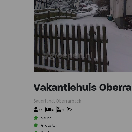
Vakantiehuis Oberr
Sauerland, Oberrarbach
16
6
3
3
Sauna
Grote tuin