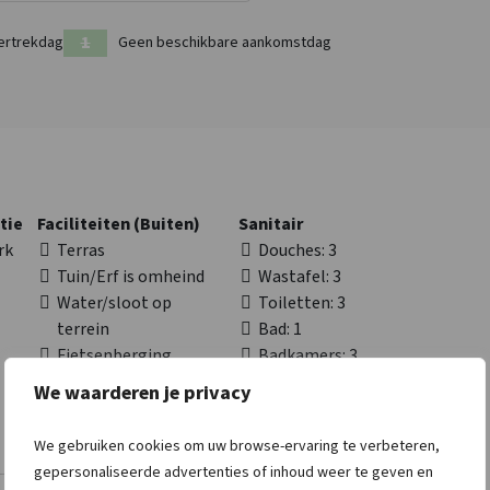
ertrekdag
Geen beschikbare aankomstdag
tie
Faciliteiten (Buiten)
Sanitair
rk
Terras
Douches
: 3
Tuin/Erf is omheind
Wastafel
: 3
Water/sloot op
Toiletten
: 3
terrein
Bad
: 1
Fietsenberging
Badkamers
: 3
Barbecueën
We waarderen je privacy
toegestaan
Speelveld
We gebruiken cookies om uw browse-ervaring te verbeteren,
gepersonaliseerde advertenties of inhoud weer te geven en
Afstanden tot
Toegankelijkheid