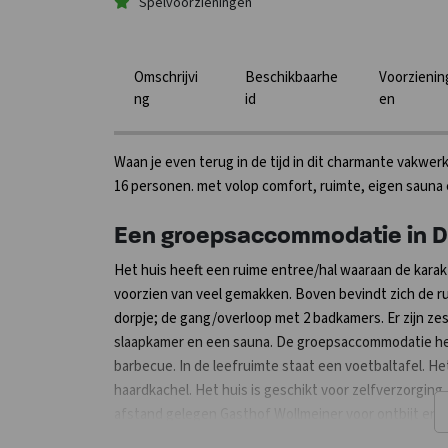
Spelvoorzieningen
Omschrijvi
Beschikbaarhe
Voorzienin
ng
id
en
Waan je even terug in de tijd in dit charmante vakwer
16 personen. met volop comfort, ruimte, eigen sauna
Een groepsaccommodatie in D
Het huis heeft een ruime entree/hal waaraan de kara
voorzien van veel gemakken. Boven bevindt zich de ru
dorpje; de gang/overloop met 2 badkamers. Er zijn zes
slaapkamer en een sauna. De groepsaccommodatie heef
barbecue. In de leefruimte staat een voetbaltafel. He
haardkachel. Het huis is geschikt voor zelfverzorgi
afstand gelegen Gasthof Wollmeiner voor ontbijt en/of