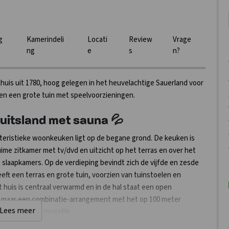
g
Kamerindeli
Locati
Review
Vrage
ng
e
s
n?
khuis uit 1780, hoog gelegen in het heuvelachtige Sauerland voor
 en een grote tuin met speelvoorzieningen.
uitsland met sauna 💦
kteristieke woonkeuken ligt op de begane grond. De keuken is
ime zitkamer met tv/dvd en uitzicht op het terras en over het
 slaapkamers. Op de verdieping bevindt zich de vijfde en zesde
t een terras en grote tuin, voorzien van tuinstoelen en
t huis is centraal verwarmd en in de hal staat een open
ng, maar een combinatie-arrangement met het op 100 meter
Lees meer
 diner is ook mogelijk.