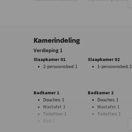
Stookhout aanwezig
Exclusief voor 1 gr
Zithoek
Huisdieren niet
Haard/houtkachel
:
toegestaan
Houtkachel
m2 extra recreatie
Kamerindeling
ruimte
: 0
Wifi
Verdieping 1
Wasmachine
Slaapkamer 01
Slaapkamer 02
Tafelvoetbal
2-persoonsbed
: 1
1-persoonsbed
: 2
Fitnessruimte
TV
Keuken
Slaapkamer
Badkamer 1
Badkamer 2
Vloer keuken
: Hout
Bedden
: 18
Douches
: 1
Douches
: 1
Kook pitten
: 4
Slaapkamers
: 6
Wastafel
: 1
Wastafel
: 1
Koelkast
Toiletten
: 1
Toiletten
: 1
Soort fornuis
: Gas
Bad
: 1
Oven