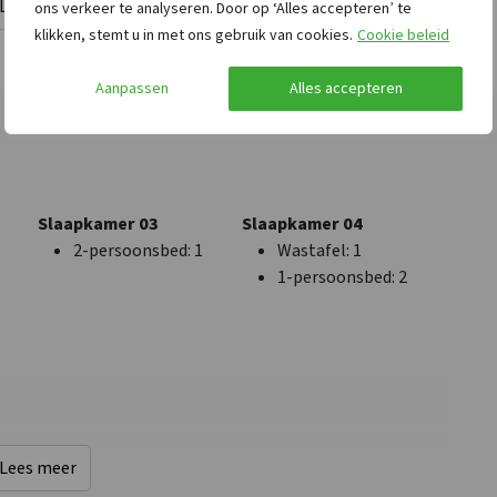
Lees meer
ons verkeer te analyseren. Door op ‘Alles accepteren’ te
oep
Bos & Heide
: < 1 km
Rolstoelgeschikt
klikken, stemt u in met ons gebruik van cookies.
Cookie beleid
Recreatiewater
: < 10
Drempelloos
km
Aanpassen
Alles accepteren
Winkels
: < 10 km
Sauna
: < 0,5 km
Bushalte
: < 0,5 km
Binnenzwembad
: < 10
km
Slaapkamer 03
Slaapkamer 04
Treinstation
: < 25 km
2-persoonsbed
: 1
Wastafel
: 1
Golfbaan
: < 10 km
1-persoonsbed
: 2
Overige
Wellness
Wintersport
Sauna
Lees meer