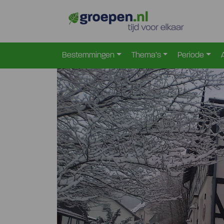
Home
Duitsland
Sauerland
Oberrarbach
Ob
>
>
>
>
Bestemmingen
Thema’s
Periode