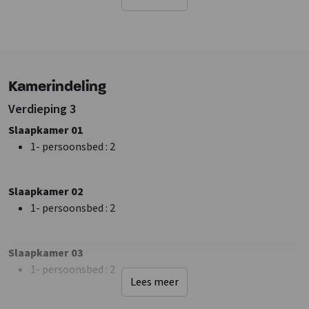
Ligging accommodatie
Landelijk
Bij rivier/beek
Bij recreatiewater
Vrij gelegen accommodatie
Kamerindeling
Sanitair
Verdieping 3
Douches
: 8
Slaapkamer 01
Wastafel
: 8
1- persoonsbed
: 2
Toiletten
: 8
Badkamers
: 8
Slaapkamer 02
Faciliteiten (Binnen)
1- persoonsbed
: 2
Zithoek
Projectiescherm
Slaapkamer 03
Muziekcomputer
1- persoonsbed
: 2
Aparte woonruimte
Lees meer
Wifi
Beamer