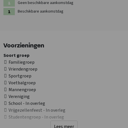
rodelbanen. Of je nu actief bezig wilt zijn of juist wilt genieten van
Geen beschikbare aankomstdag
de gezellige sfeer, hier is voor iedereen iets te beleven.
Beschikbare aankomstdag
Dankzij deze veelzijdigheid is het Sauerland het hele jaar door een
ideale bestemming. Deze groepsaccommodatie vormt daarmee een
perfecte uitvalsbasis voor een ontspannen, actief en gezellig
verblijf met je groep.
Voorzieningen
Soort groep
Familiegroep
Vriendengroep
Sportgroep
Voetbalgroep
Mannengroep
Vereniging
School - In overleg
Vrijgezellenfeest - In overleg
Studentengroep - In overleg
Lees meer