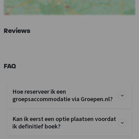
Bushalte
: 0.5km
Binnenzwembad
: 10km
Treinstation
: 5km
Skilift
: 5km
Reviews
Halte skibus
: 0.5km
Keuken
Koelkast
Oven
FAQ
Vriezer
Vaatwasser
Hoe reserveer ik een
Slaapkamer
groepsaccommodatie via Groepen.nl?
Bedden
: 16
Slaapkamers
: 8
Kan ik eerst een optie plaatsen voordat
Overige
ik definitief boek?
Wintersport