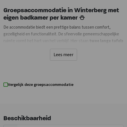
Groepsaccommodatie in Winterberg met
eigen badkamer per kamer ⛄
De accommodatie biedt een prettige balans tussen comfort,
gezelligheid en functionaliteit. De sfeervolle gemeenschappelijke
ruimte vormt het hart van het verblijf. Hier staan
twee lange tafels
waar je samen kunt eten en er is een gezellige zithoek met ruime
hoekbanken om te ontspannen of na te praten na een actieve dag.
Lees meer
De moderne, volledig uitgeruste keuken maakt het eenvoudig om
samen maaltijden te bereiden en te genieten van lange, gezellige
avonden met de groep. Dankzij de indeling is deze
Vergelijk deze groepsaccommodatie
groepsaccommodatie ideaal voor families, vriendengroepen en ook
voor kleinschalige zakelijke bijeenkomsten of trainingen.
De accommodatie beschikt over
8 slaapkamers
, allemaal voorzien
van
eigen badkamer
en comfortabele bedden. Dit zorgt voor extra
Beschikbaarheid
privacy en gemak, wat het verblijf voor iedere gast aangenaam