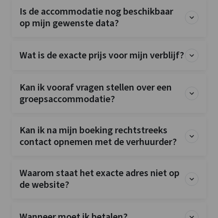
Wellness
Is de accommodatie nog beschikbaar
Binnenzwembad (op terrein)
op mijn gewenste data?
Kinderfaciliteiten
Wat is de exacte prijs voor mijn verblijf?
Kinderstoel
: 0
Kinderbox
: 0
Kan ik vooraf vragen stellen over een
groepsaccommodatie?
Kan ik na mijn boeking rechtstreeks
contact opnemen met de verhuurder?
Waarom staat het exacte adres niet op
de website?
Wanneer moet ik betalen?