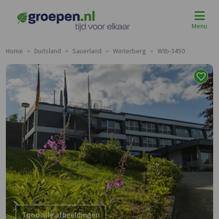
Menu
Home
Duitsland
Sauerland
Winterberg
Wtb-3450
>
>
>
>
Toon alle afbeeldingen