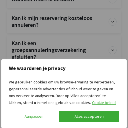
Kan ik mijn reservering kosteloos
annuleren?
Kan ik een
groepsannuleringsverzekering
afsluiten?
We waarderen je privacy
Is de accommodatie exclusief voor mijn
groep?
We gebruiken cookies om uw browse-ervaring te verbeteren,
gepersonaliseerde advertenties of inhoud weer te geven en
ons verkeer te analyseren. Door op ‘Alles accepteren’ te
Zijn huisdieren toegestaan?
klikken, stemt u in met ons gebruik van cookies.
Cookie beleid
Aanpassen
Alles accepteren
Zijn bedlinnen en handdoeken
inbegrepen?