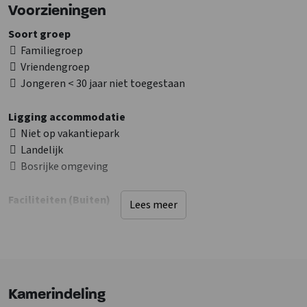
Bekijk ook de andere
groepsaccommodaties in Duitsland
Voorzieningen
Soort groep
Familiegroep
Vriendengroep
Jongeren < 30 jaar niet toegestaan
Ligging accommodatie
Niet op vakantiepark
Landelijk
Bosrijke omgeving
Faciliteiten (Buiten)
Lees meer
Terras
Terras overdekt
Barbecue aanwezig
Sanitair
Kamerindeling
Douches
: 3