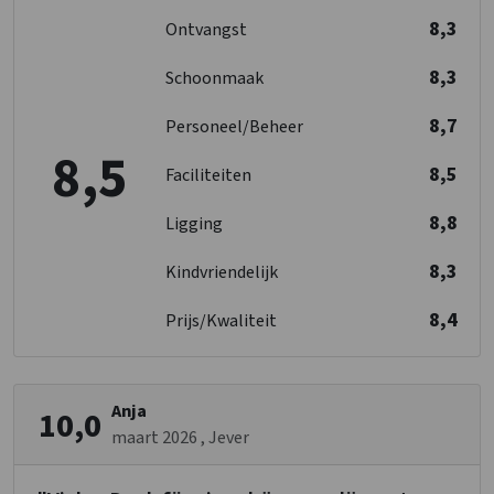
Vaatwasser
Wastafel
: 1
8,3
Ontvangst
Magnetron
2-persoonsbed
: 1
8,3
Schoonmaak
Slaapkamer
Slaapkamers
: 6
Slaapkamer 06
8,7
Personeel/Beheer
2-persoonsbed
: 1
8,5
Overige
8,5
Faciliteiten
Nu slechts 25% aanbetaling
8,8
Wintersport
Ligging
8,3
Kindvriendelijk
Wellness
Sauna
8,4
Prijs/Kwaliteit
Kinderfaciliteiten
Kinderstoel tegen betaling
Kinderbed tegen betaling
Anja
10,0
Kinderbedjes
maart 2026
: 2
, Jever
Kinderstoel
: 2
Kinderbox
: 0