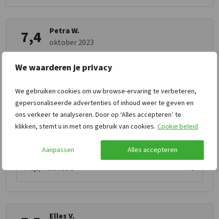
Petra W.
7,4
oktober 2023
We waarderen je privacy
Prachtige ligging, heerlijk ruim
We gebruiken cookies om uw browse-ervaring te verbeteren,
7
Ontvangst
gepersonaliseerde advertenties of inhoud weer te geven en
ons verkeer te analyseren. Door op ‘Alles accepteren’ te
7
Schoonmaak
klikken, stemt u in met ons gebruik van cookies.
Cookie beleid
8
Faciliteiten
Aanpassen
Alles accepteren
8
Ligging
7
Prijs/Kwaliteit
Elles V.