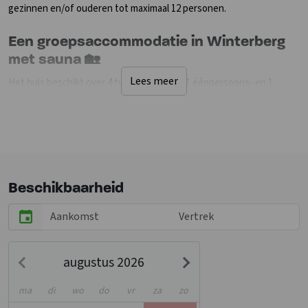
gezinnen en/of ouderen tot maximaal 12 personen.
Een groepsaccommodatie in Winterberg
met sauna 🏡
Lees meer
Het huis beschikt over 4 tweepersoons-, 1 éénpersoons- en 1
driepersoonsslaapkamers. Voorts tref je er drie badkamers aan,
uitgevoerd met een douche of douchecabine. Op iedere badkamer
bevindt zich tevens een toilet en wastafel. De accommodatie
beschikt over een uitgebreide open keuken met eetkamer. In de
woonkamer beschik je over digitale tv met digitale receiver,
bluetooth box en een dvd-speler. Vanuit de woonkamer heb je
Beschikbaarheid
uitzicht op de bossen en de bergen. Deze groepsaccommodatie
heeft nog een recreatieruimte met tafeltennistafel, tafelvoetbal,
dartbord, een fitness ruimte met home- en crosstrainer en een
sauna met relaxruimte. Daarnaast is er een kast met een ruim
augustus 2026
assortiment spelletjes, LEGO, knutselspullen en Toet Toet auto's.
Er is een ruim terras op het zuiden gelegen, voorzien van
ma
di
wo
do
vr
za
zo
picknicktafels en een enorme barbecue. De voorkant van de