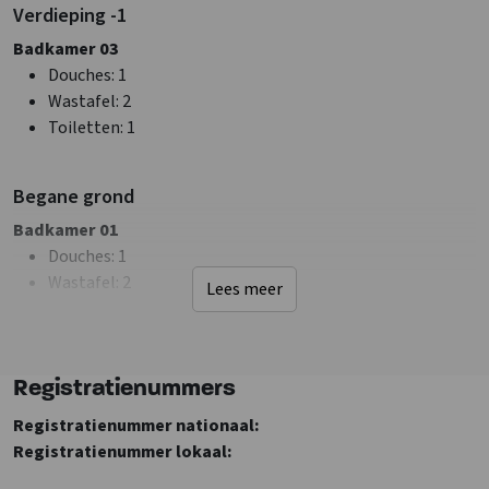
Verdieping -1
Wastafel
: 6
Toiletten
: 3
Badkamer 03
Badkamers
: 3
Douches
: 1
Wastafel
: 2
Faciliteiten (Binnen)
Toiletten
: 1
Zithoek
Tafeltennistafel
Begane grond
Extra recreatie ruimte
m2 extra recreatie ruimte
: 27
Badkamer 01
Wifi
Douches
: 1
Tafelvoetbal
Wastafel
: 2
Lees meer
Fitnessruimte
Toiletten
: 1
Dartbord
TV
Verdieping 1
Registratienummers
Algemene gegevens
Badkamer 02
Registratienummer nationaal:
Exclusief voor 1 groep
Douches
: 1
Registratienummer lokaal:
Huisdieren toegestaan
Wastafel
: 1