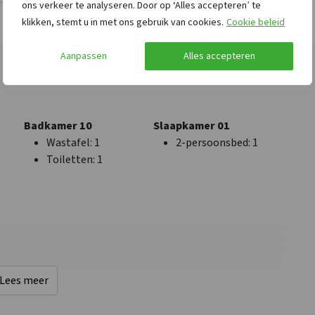
ons verkeer te analyseren. Door op ‘Alles accepteren’ te
klikken, stemt u in met ons gebruik van cookies.
Cookie beleid
Aanpassen
Alles accepteren
Afstanden tot
Keuken
0
Bos & Heide
: < 1 km
Koffiezetapparaat
Badkamer 10
Slaapkamer 01
pen
Restaurant
: < 0,5 km
Kook pitten
: 16
Wastafel
: 1
2-persoonsbed
: 1
pen
Winkels
: < 0,5 km
Aantal ovens
: 4
Toiletten
: 1
oep
Stad- dorpscentrum
: <
Aantal vriezers
: 2
1 km
Koelkast
Bushalte
: < 0,5 km
Aantal koelkasten
: 3
e
Golfbaan
: < 10 km
Soort fornuis
: Inductie
Oven
Vriezer
Vaatwasser
Lees meer
Magnetron