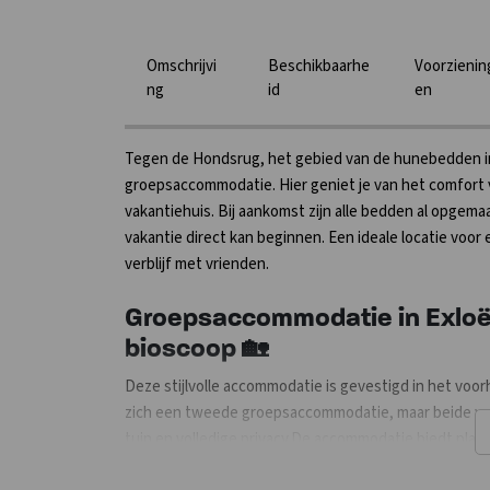
Omschrijvi
Beschikbaarhe
Voorzienin
ng
id
en
Tegen de Hondsrug, het gebied van de hunebedden in h
groepsaccommodatie. Hier geniet je van het comfort 
vakantiehuis. Bij aankomst zijn alle bedden al opgemaa
vakantie direct kan beginnen. Een ideale locatie voo
verblijf met vrienden.
Groepsaccommodatie in Exlo
bioscoop 🏡
Deze stijlvolle accommodatie is gevestigd in het voo
zich een tweede groepsaccommodatie, maar beide verb
tuin en volledige privacy.De accommodatie biedt plaats
Er zijn 10 ruime familieslaapkamers en een aparte kl