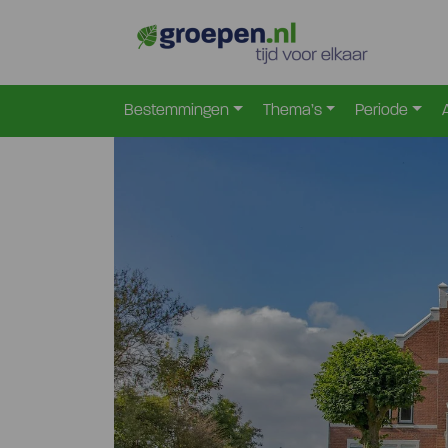
Home
Nederland
Drenthe
Tweede-Exloermon
>
>
>
Bestemmingen
Thema’s
Periode