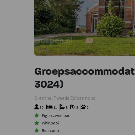
Groepsaccommodati
3024)
Drenthe, Tweede Exloermond
30
11
8
8
2
Eigen zwembad
Whirlpool
Bioscoop