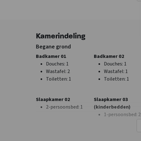
Mannengroep - In
overleg
Sportgroep - In
overleg
Kamerindeling
Faciliteiten (Binnen)
Algemene gegevens
Begane grond
Zithoek
Aantal personen
: 3
Badkamer 01
Badkamer 02
Extra recreatie ruimte
Badlinnen inbegre
Douches
: 1
Douches
: 1
Wifi
Bedlinnen inbegre
Wastafel
: 2
Wastafel
: 1
Bar met
Exclusief voor 1 gr
Toiletten
: 1
Toiletten
: 1
tapinstallatie
Huisdieren
Bar
toegestaan
Tafelvoetbal
Luxe accommodati
Slaapkamer 02
Slaapkamer 03
Bioscoop
2-persoonsbed
: 1
(kinderbedden)
TV
1-persoonsbed
: 2
Verdieping 1