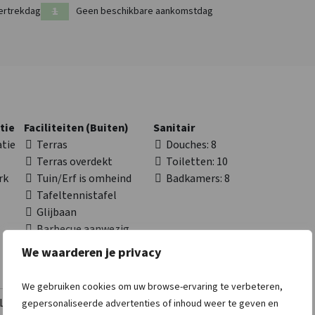
ertrekdag
Geen beschikbare aankomstdag
tie
Faciliteiten (Buiten)
Sanitair
tie
Terras
Douches
: 8
Terras overdekt
Toiletten
: 10
rk
Tuin/Erf is omheind
Badkamers
: 8
Tafeltennistafel
Glijbaan
Barbecue aanwezig
Elektrische laadpaal
We waarderen je privacy
Speelveld
Kampvuurplaats
We gebruiken cookies om uw browse-ervaring te verbeteren,
Lees meer
gepersonaliseerde advertenties of inhoud weer te geven en