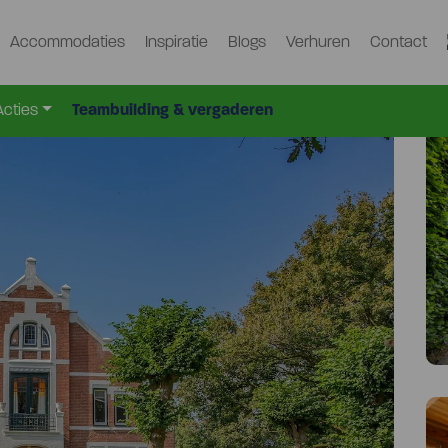
Accommodaties
Inspiratie
Blogs
Verhuren
Contact
d
Exl-3024
>
Acties
Teambuilding & vergaderen