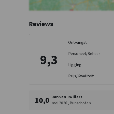
2-persoonsbed
: 2
2-persoonsbed
: 1
1-persoonsbed
: 1
1-persoonsbed
: 1
Reviews
Verdieping 2
Slaapkamer 06
1-persoons
Ontvangst
slaapbank
: 1
2-persoonsbed
: 2
Personeel/Beheer
9,3
Ligging
Prijs/Kwaliteit
Jan van Twillert
10,0
mei 2026
, Bunschoten