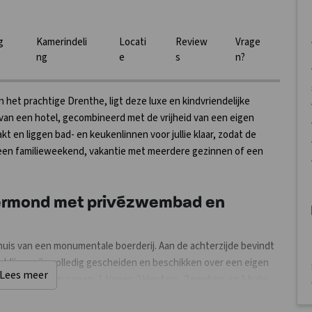
g
Kamerindeli
Locati
Review
Vrage
ng
e
s
n?
et prachtige Drenthe, ligt deze luxe en kindvriendelijke
van een hotel, gecombineerd met de vrijheid van een eigen
kt en liggen bad- en keukenlinnen voor jullie klaar, zodat de
r een familieweekend, vakantie met meerdere gezinnen of een
ërmond met privézwembad en
rhuis van een monumentale boerderij. Aan de achterzijde bevindt
lijven zijn volledig gescheiden en beschikken over een eigen
Lees meer
 aan 30 volwassenen, 1 tiener, 2 kleuters, 2 peuters en 1 baby.
euterslaapkamer die direct grenst aan de ouderslaapkamer. Twee