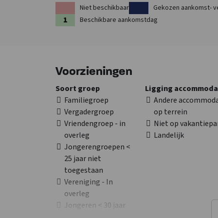
Niet beschikbaar
Gekozen aankomst- v
Beschikbare aankomstdag
Voorzieningen
Soort groep
Ligging accommoda
Familiegroep
Andere accommoda
Vergadergroep
op terrein
Vriendengroep - in
Niet op vakantiepa
overleg
Landelijk
Jongerengroepen <
25 jaar niet
toegestaan
Vereniging - In
overleg
Jongeren < 30 jaar
Jongeren < 35 jaar