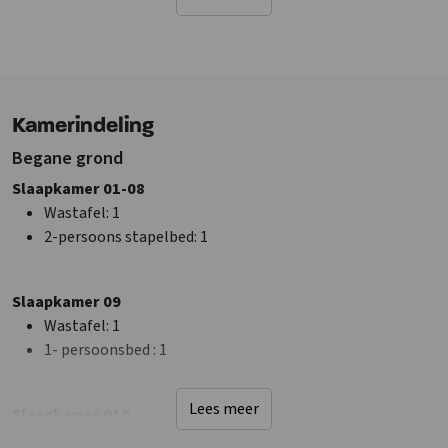
Op een boot
Bij rivier/beek
Bij recreatiewater
Faciliteiten (Buiten)
Kamerindeling
Terras
Tuinmeubilair
Begane grond
Slaapkamer 01-08
Sanitair
Wastafel
: 1
Douches
: 2
2-persoons stapelbed
: 1
Wastafel
: 10
Toiletten
: 3
Badkamers
: 2
Slaapkamer 09
Wastafel
: 1
Faciliteiten (Binnen)
1- persoonsbed
: 1
CV Aanwezig
Aparte woonruimte
Lees meer
Slaapkamer 010
Wifi
Wastafel
: 1
Bar met tapinstallatie