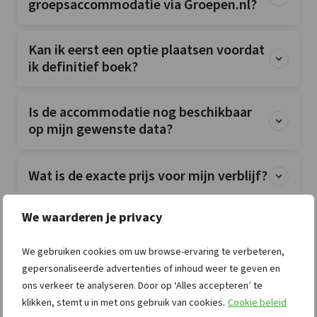
groepsaccommodatie via Groepen.nl?
Kan ik eerst een optie plaatsen voordat
ik definitief boek?
Is de accommodatie nog beschikbaar
op mijn gewenste data?
Wat is de exacte prijs voor mijn verblijf?
We waarderen je privacy
Kan ik vooraf vragen stellen over een
groepsaccommodatie?
We gebruiken cookies om uw browse-ervaring te verbeteren,
gepersonaliseerde advertenties of inhoud weer te geven en
Kan ik na mijn boeking rechtstreeks
ons verkeer te analyseren. Door op ‘Alles accepteren’ te
contact opnemen met de verhuurder?
klikken, stemt u in met ons gebruik van cookies.
Cookie beleid