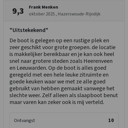
Nu slechts 25% aanbetaling
Frank Menken
9,3
Wandelroutes
oktober 2025
, Hazerswoude-Rijndijk
Fiets en MTB routes
"Uitstekekend"
Kinderfaciliteiten
De boot is gelegen op een rustige plek en
Kinderbedjes
: 0
zeer geschikt voor grote groepen. de locatie
Kinderstoel
: 0
is makkelijker bereikbaar en je kan ook heel
Kinderbox
: 0
snel naar grotere steden zoals Heerenveen
en Leeuwarden. Op de boot is alles goed
geregeld met een hele leuke zitruimte en
goede keuken waar we met ze alle goed
gebruikt van hebben gemaakt vanwege het
slechte weer. Zelf alleen als slaapboot benut
maar varen kan zeker ook is mij verteld.
10
Ontvangst