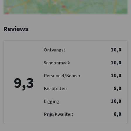
Keuken
Open keuken
Koffiezetapparaat
Reviews
Vloer keuken
: Hout
Kook pitten
: 4
Koelkast
10,0
Ontvangst
Soort fornuis
: Inductie
Oven
10,0
Schoonmaak
Vriezer
Vaatwasser
10,0
Personeel/Beheer
9,3
Slaapkamer
8,0
Faciliteiten
Kussens
10,0
Dekbedden
Ligging
Bedden
: 24
8,0
Prijs/Kwaliteit
Slaapkamers
: 10
Overige