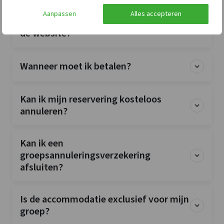
Aanpassen
Alles accepteren
Waarom staat het exacte adres niet op
de website?
Wanneer moet ik betalen?
Kan ik mijn reservering kosteloos
annuleren?
Kan ik een
groepsannuleringsverzekering
afsluiten?
Is de accommodatie exclusief voor mijn
groep?