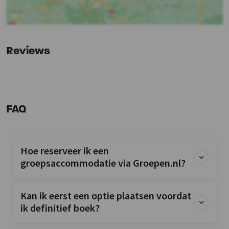
Slaapkamers
: 10
Overige
Nu slechts 25% aanbetaling
Reviews
Broodjesservice
Wellness
Binnenzwembad (op terrein)
Buitenzwembad (op terrein)
FAQ
Kinderfaciliteiten
Kinderstoel tegen betaling
Hoe reserveer ik een
Kinderbed tegen betaling
groepsaccommodatie via Groepen.nl?
Kinderbedjes
: 10
Kinderstoel
: 10
Kinderbox
: 0
Kan ik eerst een optie plaatsen voordat
ik definitief boek?