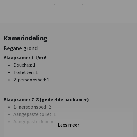
Terras overdekt
Tuinmeubilair
Sanitair
Douches
: 9
Kamerindeling
Toiletten
: 11
Begane grond
Badkamers
: 9
Slaapkamer 1 t/m 6
Faciliteiten (Binnen)
Douches
: 1
Wifi
Toiletten
: 1
TV
2-persoonsbed
: 1
Algemene gegevens
Slaapkamer 7-8 (gedeelde badkamer)
Ook geschikt als vergaderlocatie
1- persoonsbed
: 2
Aantal personen
: 24
Aangepaste toilet
: 1
Energielabel
: A
Aangepaste douche
: 1
Huisdieren toegestaan
Lees meer
Slaapkamer met eigen sanitair