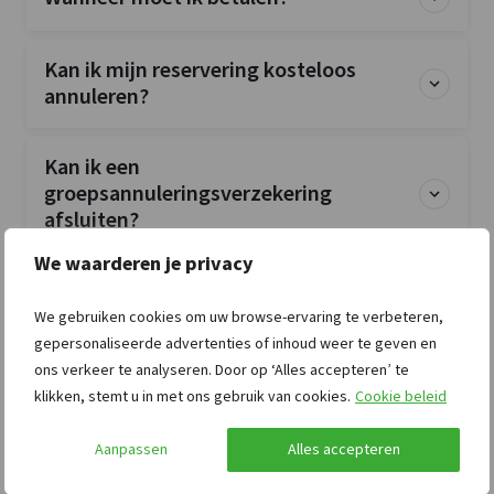
Kan ik mijn reservering kosteloos
annuleren?
Kan ik een
groepsannuleringsverzekering
afsluiten?
We waarderen je privacy
Is de accommodatie exclusief voor mijn
groep?
We gebruiken cookies om uw browse-ervaring te verbeteren,
gepersonaliseerde advertenties of inhoud weer te geven en
ons verkeer te analyseren. Door op ‘Alles accepteren’ te
Zijn huisdieren toegestaan?
klikken, stemt u in met ons gebruik van cookies.
Cookie beleid
Aanpassen
Alles accepteren
Zijn bedlinnen en handdoeken
inbegrepen?