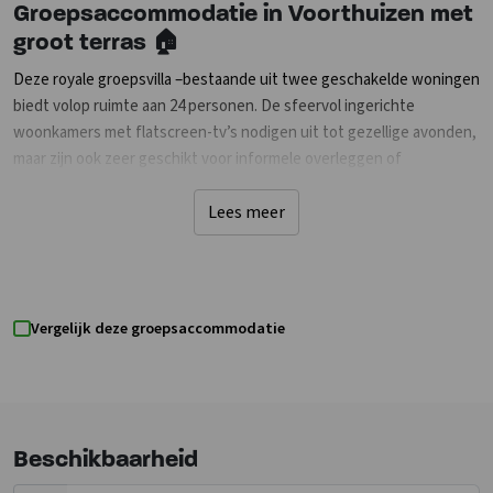
Groepsaccommodatie in Voorthuizen met
groot terras
🏠
Deze royale groepsvilla –bestaande uit twee geschakelde woningen
biedt volop ruimte aan 24 personen. De sfeervol ingerichte
woonkamers met flatscreen-tv’s nodigen uit tot gezellige avonden,
maar zijn ook zeer geschikt voor informele overleggen of
teambijeenkomsten. De twee open keukens zijn volledig uitgerust
met moderne apparatuur zoals een Nespresso-apparaat,
Lees meer
combimagnetron en vaatwasser perfect om samen te koken en
tafelen. Aan de grote eettafel kun je met 24 personen comfortabel
dineren of gezamenlijk bijeenkomen. De villa beschikt over tien
comfortabele slaapkamers, waarvan er negen een eigen badkamer
Vergelijk deze groepsaccommodatie
hebben met inloopdouche en toilet. Daarnaast zijn er twee extra
toiletten aanwezig. Eén van de slaapkamers met ensuite is
bovendien rolstoelvriendelijk, wat de accommodatie ook geschikt
maakt voor gasten met een beperking. Buiten geniet je van een
groot terras met tuinmeubilair – ideaal voor een gezamenlijke lunch,
Beschikbaarheid
een borrel of een informele sessie in de buitenlucht. Dankzij WiFi en