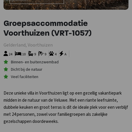
Groepsaccommodatie
Voorthuizen (VRT-1057)
Gelderland, Voorthuizen
24
10
9
9
4
A
Binnen- en buitenzwembad
Dicht bij de natuur
Veel faciliteiten
Deze unieke villa in Voorthuizen ligt op een gezellig vakantiepark
midden in de natuur van de Veluwe. Met een riante leefruimte,
dubbele keuken en groot terras is dit de ideale plek voor een verblijf
met 24 personen, zowel voor familiegroepen als zakelijke
gezelschappen doordeweeks.