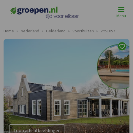
Menu
Home
Nederland
Gelderland
Voorthuizen
Vrt-1057
>
>
>
>
Toon alle afbeeldingen