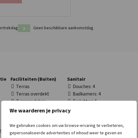
ertrekdag
Geen beschikbare aankomstdag
tie
Faciliteiten (Buiten)
Sanitair
Terras
Douches
: 4
Terras overdekt
Badkamers
: 4
Tuinmeubilair
Toiletten
: 5
We waarderen je privacy
Toegankelijkheid
Keuken
We gebruiken cookies om uw browse-ervaring te verbeteren,
2
Aangepaste toilet
: 1
Koelkast
gepersonaliseerde advertenties of inhoud weer te geven en