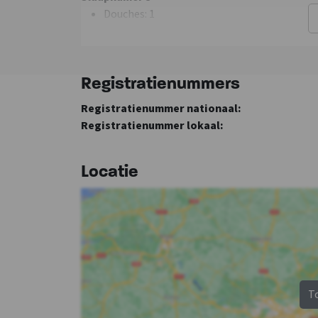
Douches
: 1
Toiletten
: 1
Bedstede
: 1
1- persoonsbed
: 2
Registratienummers
Registratienummer nationaal:
Registratienummer lokaal:
Locatie
T