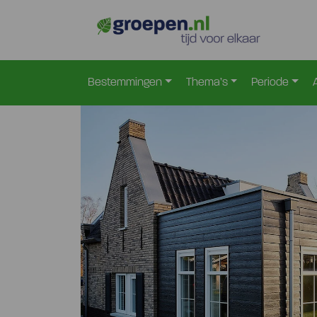
Home
Nederland
Gelderland
Voorthuizen
V
>
>
>
>
Bestemmingen
Thema’s
Periode