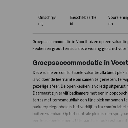
Omschrijvi
Beschikbaarhe
Voorzienin
ng
id
en
Groepsaccommodatie in Voorthuizen op een vakantiep
keuken en groot terras is deze woning geschikt voor 
Groepsaccommodatie in Voort
Deze ruime en comfortabele vakantievilla biedt plek a
is voldoende leefruimte om samen te genieten, terwij
gezellige sfeer. De open keuken is volledig uitgerust 
Daarnaast zijn er vijf badkamers met een inloopdouche 
terras met terrasmeubilair een fijne plek om samen t
parkeergelegenheid is het verblijf extra comfortabel 
buitenzwembad. Op het centrale plein is een spraypark
een leuk speelelement. Uiteraard is er ook restaurant e