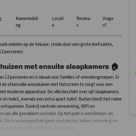
g
Kamerindeli
Locati
Review
Vrage
ng
e
s
n?
ark midden op de Veluwe. Uniek door een grote leefruimte,
12 personen.
huizen met ensuite slaapkamers 🏠
an 12 personen en is ideaal voor families of vriendengroepen. Er
l de sfeervolle woonkamer met flatscreen tv zorgt voor een
met moderne apparatuur. De villa beschikt over vijf slaapkamers.
en toilet, evenals een extra apart toilet. Buiten biedt het ruime
e ontspannen. Dankzij centrale verwarming, WiFi en
en van alle gemakken voorzien. Op het park is een binnen- en
. Deze waterspeeltuin geeft veel plezier, lekker verkoeling en
n cafetaria voor een frietje of een ijsje.