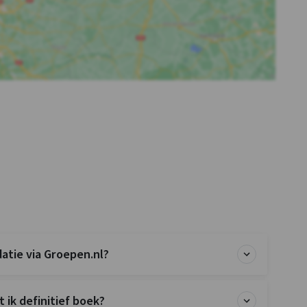
tie via Groepen.nl?
 ik definitief boek?