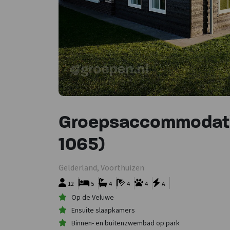
Groepsaccommodati
1065)
Gelderland, Voorthuizen
12
5
4
4
4
A
Op de Veluwe
Ensuite slaapkamers
Binnen- en buitenzwembad op park