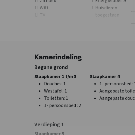
Zithoek
Energielabel
: A
Wifi
Huisdieren
TV
toegestaan
Slaapkamer met
eigen sanitair
Slaapkamer
Overige
Kamerindeling
Bedden
: 12
Broodjesservice
Slaapkamers
: 5
Nu slechts 25%
Begane grond
aanbetaling
Slaapkamer 1 t/m 3
Slaapkamer 4
Douches
: 1
1- persoonsbed
:
Wastafel
: 1
Aangepaste toile
Toiletten
: 1
Aangepaste dou
1- persoonsbed
: 2
Verdieping 1
Slaapkamer 5