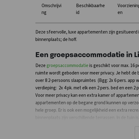
Omschrijvi
Beschikbaarhe
Voorzienin
ng
id
en
Deze sfeervolle, luxe appartementen zijn gesitueer
binnenplaats; de hoff.
Een groepsaccommodatie in L
Deze
groepsaccommodatie
is geschikt voor max. 16
ruimte wordt geboden voor meer privacy. Je hebt de
over 8 2-persoons slaapruimtes (Bgg: 2x 6 pers. app w
verdieping: 2x 4 pk. met elk een 2 pers. bed en een 2 p
Voor meer privacy kan een extra kamer of appartement
appartementen op de begane grond kunnen op verzoek
hele groep. Er is ook een mogelijkheid een extra recr
binnenplaats zijn verschillende terrassen. In de tuin i
in de hangmatten. Een heerlijke plek om te onthaaste
verbonden.