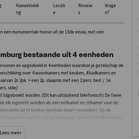
g
Kamerindeli
Locati
Review
Vrage
ng
e
s
n?
d in een monumentale hoeve uit de 13de eeuw, met een
imburg bestaande uit 4 eenheden
 personen en opgedeeld in 4 eenheden waardoor je gezelschap de
 beschikking over 4 woonkamers met keuken, 4 badkamers en
aarvan 2x 2pk. + een 2p. slaapnis met een 2 pers. bed / 1e
ers. vide)
 bijgeboekt worden. (Dit kan uitsluitend telefonisch) De twee
 elk ingericht worden als een eetkamer en zitkamer voor de
eatieruimte bij te boeken (periode maart-november). Op de
s het genieten van de rust en de natuur. Je kunt heerlijk relaxten
n! Aan het meenemen van huisdieren zijn strikte regels
Lees meer