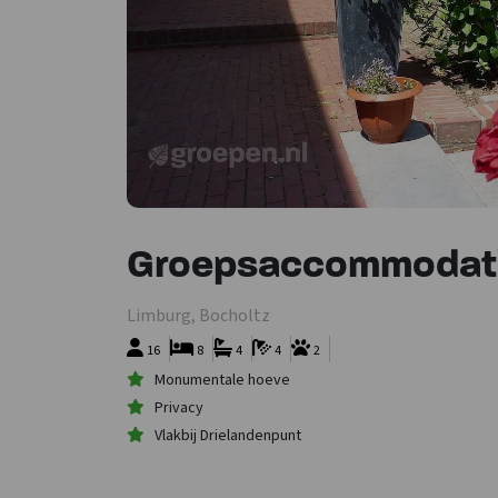
Groepsaccommodati
Limburg, Bocholtz
16
8
4
4
2
Monumentale hoeve
Privacy
Vlakbij Drielandenpunt