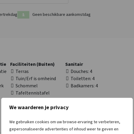
ertrekdag
Geen beschikbare aankomstdag
tie
Faciliteiten (Buiten)
Sanitair
tie
Terras
Douches
: 4
Tuin/Erf is omheind
Toiletten
: 4
rk
Schommel
Badkamers
: 4
Tafeltennistafel
Glijbaan
We waarderen je privacy
Fietsenberging
Barbecueën
toegestaan
We gebruiken cookies om uw browse-ervaring te verbeteren,
Speelveld
gepersonaliseerde advertenties of inhoud weer te geven en