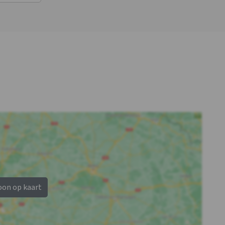
Badkamer s5
Badkamer s6
Douches
: 1
Douches
: 1
Wastafel
: 1
Wastafel
: 1
Toiletten
: 1
Toiletten
: 1
Bad
: 1
oon op kaart