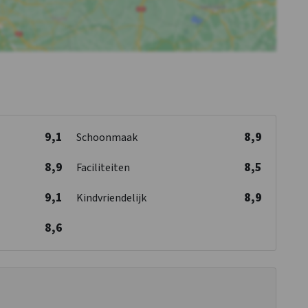
9,1
8,9
Schoonmaak
8,9
8,5
Faciliteiten
9,1
8,9
Kindvriendelijk
8,6