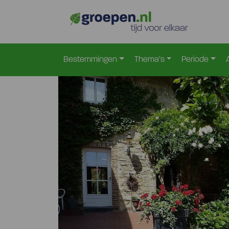
Home
Nederland
Limburg
Bocholtz
Boc-56
>
>
>
>
Bestemmingen
Thema’s
Periode