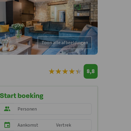
Toon alle afbeeldingen
★
★
★
★
★
★
★
★
★
★
8,8
Start boeking