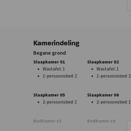
Faciliteiten (Binnen)
Algemene gegevens
Extra recreatie ruimte
Exclusief voor 1 gr
m2 extra recreatie
Huisdieren
ruimte
: 120
toegestaan
Wifi
Kamerindeling
Wasmachine
Tafelvoetbal
Begane grond
TV
Slaapkamer 01
Slaapkamer 02
Wastafel
: 1
Wastafel
: 1
1-persoonsbed
: 2
1-persoonsbed
: 2
Keuken
Slaapkamer
Slaapkamer 05
Slaapkamer 06
Vloer keuken
: Tegels
Bedden
: 16
2-persoonsbed
: 1
2-persoonsbed
: 1
met vloerverwarming
Slaapkamers
: 8
Kook pitten
: 4
Badkamer s3
Badkamer s4
Koelkast
Douches
: 1
Douches
: 1
Soort fornuis
: Gas