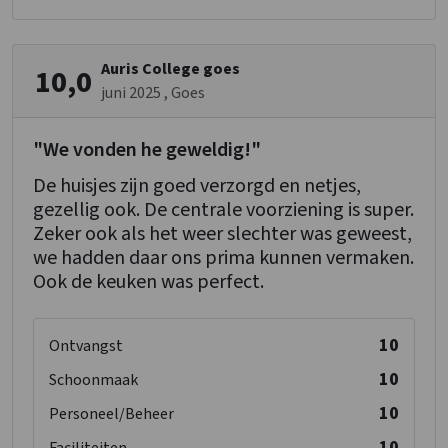
Koelkast
Soort fornuis
: Inductie
Oven
Auris College goes
10,0
Vriezer
juni 2025
, Goes
Vaatwasser
Magnetron
"We vonden he geweldig!"
De huisjes zijn goed verzorgd en netjes,
Slaapkamer
gezellig ook. De centrale voorziening is super.
Kussens
Zeker ook als het weer slechter was geweest,
Dekbedden
we hadden daar ons prima kunnen vermaken.
Bedden
: 97
Ook de keuken was perfect.
Slaapkamers
: 37
Nederland
10
Ontvangst
Limburg
10
Schoonmaak
Plaats
10
Personeel/Beheer
Haelen
10