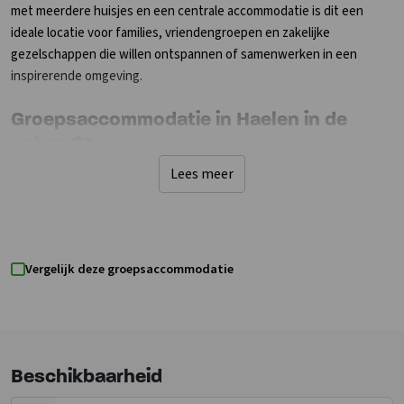
met meerdere huisjes en een centrale accommodatie is dit een
ideale locatie voor families, vriendengroepen en zakelijke
gezelschappen die willen ontspannen of samenwerken in een
inspirerende omgeving.
Groepsaccommodatie in Haelen in de
natuur🏡
Deze groepsaccommodatie combineert luxe en comfort met alle
Lees meer
faciliteiten die je nodig hebt voor een onvergetelijk verblijf. Deze
accommodatie bestaat uit moderne hotelhuisjes en ruime
recreatieruimte waar iedereen samen kan komen. Geniet van een
volledig uitgeruste keuken, een gezellige loungebar en meerdere
Vergelijk deze groepsaccommodatie
vergaderruimtes voor zowel ontspanning als zakelijke
bijeenkomsten.
De huisjes bieden plek voor 2 tot 4 personen en zijn voorzien van
luxe slaapkamers, elk met een eigen badkamer- ideaal voor privacy
Beschikbaarheid
en comfort. De 2 persoons huisjes hebben 1 badkamer en de 4