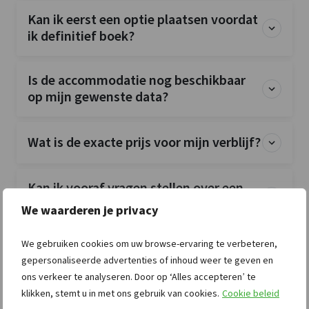
Kan ik eerst een optie plaatsen voordat
ik definitief boek?
Is de accommodatie nog beschikbaar
op mijn gewenste data?
Wat is de exacte prijs voor mijn verblijf?
Kan ik vooraf vragen stellen over een
groepsaccommodatie?
We waarderen je privacy
We gebruiken cookies om uw browse-ervaring te verbeteren,
Kan ik na mijn boeking rechtstreeks
gepersonaliseerde advertenties of inhoud weer te geven en
contact opnemen met de verhuurder?
ons verkeer te analyseren. Door op ‘Alles accepteren’ te
klikken, stemt u in met ons gebruik van cookies.
Cookie beleid