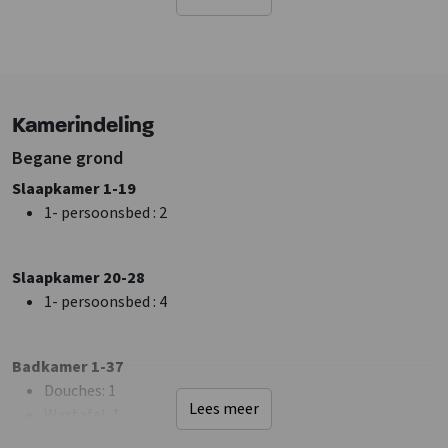
Tuinmeubilair
Elektrische laadpaal
Barbecueën toegestaan
Speelveld
Kamerindeling
Sanitair
Douches
: 37
Begane grond
Wastafel
: 37
Slaapkamer 1-19
Toiletten
: 37
1- persoonsbed
: 2
Badkamers
: 37
Faciliteiten (Binnen)
Slaapkamer 20-28
Extra recreatie ruimte
1- persoonsbed
: 4
Aparte woonruimte
Wifi
Badkamer 1-37
Airconditioning
Douches
: 1
Bar met tapinstallatie
Lees meer
Wastafel
: 1
Beamer
Toiletten
: 1
TV