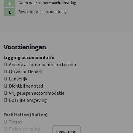
Outlet Center of de sfeervolle binnenstad van Roermond.
Geen beschikbare aankomstdag
Beschikbare aankomstdag
Voorzieningen
Ligging accommodatie
Andere accommodatie op terrein
Op vakantiepark
Landelijk
Dichtbij een stad
Vrij gelegen accommodatie
Bosrijke omgeving
Faciliteiten (Buiten)
Terras
Fietsenberging
Lees meer