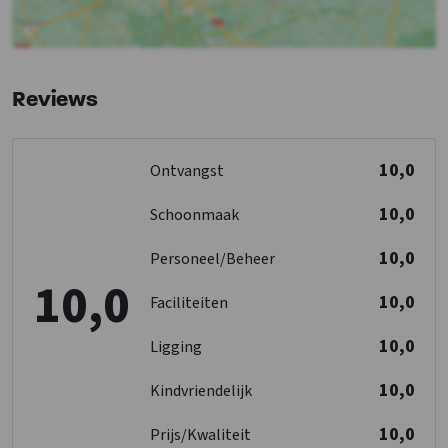
Huisdieren niet toegestaan
Slaapkamer met eigen sanitair
Luxe accommodatie
Reviews
Afstanden tot
Bos & Heide
: 0<.5km
Restaurant
: <5km
10,0
Ontvangst
Recreatiewater
: <10km
Winkels
: <10km
10,0
Schoonmaak
Stad- dorpscentrum
: <5km
Bushalte
: <5km
10,0
Personeel/Beheer
Binnenzwembad
: <1km
10,0
Treinstation
: <25km
10,0
Faciliteiten
Golfbaan
: <25km
10,0
Ligging
Keuken
10,0
Kindvriendelijk
Open keuken
Vloer keuken
: Steen
10,0
Prijs/Kwaliteit
Kook pitten
: 7