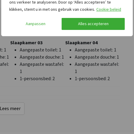
ons verkeer te analyseren. Door op ‘Alles accepteren’ te
n
Bushalte
: < 0,5 km
Deurbreedte
klikken, stemt u in met ons gebruik van cookies.
Cookie beleid
Winkels
: < 5 km
aangepast
Bos & Heide
: < 0,5 km
Aangepaste wastafel
:
Aanpassen
Alles accepteren
Golfbaan
: < 10 km
4
Rolstoelgeschikt
oep
Drempelloos
Slaapkamer 03
Slaapkamer 04
Aangepast sanitair
t
: 1
Aangepaste toilet
: 1
Aangepaste toilet
: 1
che
: 1
Aangepaste douche
: 1
Aangepaste douche
: 1
afel
:
Aangepaste wastafel
:
Aangepaste wastafel
:
1
1
1-persoonsbed
: 2
1-persoonsbed
: 2
Nederland
Plaats
Noord-Brabant
Hapert
Lees meer