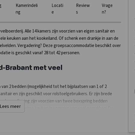
g
Kamerindeli
Locati
Review
Vrage
ng
e
s
n?
boerderij. Alle 14 kamers zijn voorzien van eigen sanitair en
nele keuken aan het kookeiland. Of schenk een drankje in aan de
peelvelden. Vergadering? Deze groepsaccommodatie beschikt over
atie is geschikt vanaf 28 tot 42 personen.
-Brabant met veel
van 2 bedden (mogelijkheid tot het bijplaatsen van 1 of 2
tair en zijn geschikt voor rolstoelgebruikers. Er zijn brede
rste verdieping zijn voorzien van twee boxspring bedden
Lees meer
er kamer). De ruime keuken is voorzien van veel gemakken. De
, tv maakt deze groepsaccommodatie compleet. Er zijn diverse
edeeltelijk overdekt terras is voorzien van tuinmeubilair. De