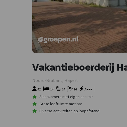
Vakantieboerderij H
Noord-Brabant, Hapert
42
14
14
14
A+++
Slaapkamers met eigen sanitair
Grote leefruimte met bar
Diverse activiteiten op loopafstand