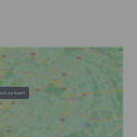
Slaapkamer 07
Slaapkamer 08
Douches
: 1
Douches
: 1
Wastafel
: 1
Wastafel
: 1
Toiletten
: 1
Toiletten
: 1
1-persoonsbed
: 2
1-persoonsbed
: 2
Slaapkamer 11
Slaapkamer 12
Douches
: 1
Douches
: 1
Wastafel
: 1
Wastafel
: 1
Toiletten
: 1
Toiletten
: 1
1-persoonsbed
: 2
1-persoonsbed
: 2
oon op kaart