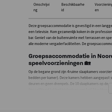
Omschrijvi
Beschikbaarhe
Voorzienin
ng
id
en
Deze groepsaccommodatie is gevestigd in een langgevel
een televisie. Kom gezamenlijk koken in de professio
bar. Geniet van de buitenruimte met terrassen en s
alle moderne vergaderfaciliteiten. De groepsaccommod
Groepsaccommodatie in Noord
speelvoorzieningen 🏡
Op de begane grond zijn 4 ruime slaapkamers voorzien 
bedden per kamer). Deze kamers hebben aangepast sani
deuren en geen drempels. De 10 slaapkamers op de ee
(mogelijkheid tot het bijplaatsen van 1 of 2 bedden p
gezamenlijke ruimte met bar, muziekcomputer, beamer
eet en zitgedeeltes gecreëerd.
Deze ruimte is ook geschikt voor vergaderingen. Het g