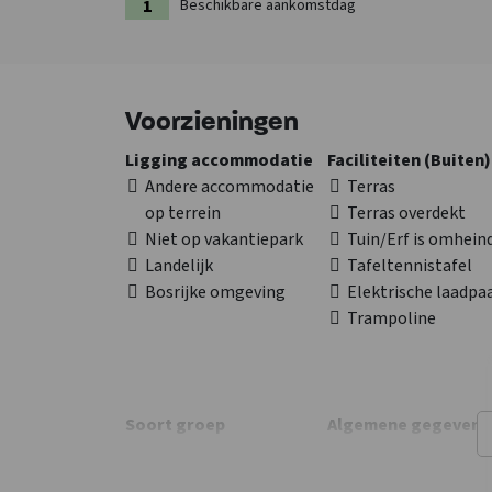
Beschikbare aankomstdag
Voorzieningen
Ligging accommodatie
Faciliteiten (Buiten)
Andere accommodatie
Terras
op terrein
Terras overdekt
Niet op vakantiepark
Tuin/Erf is omhein
Landelijk
Tafeltennistafel
Bosrijke omgeving
Elektrische laadpa
Trampoline
Soort groep
Algemene gegevens
Familiegroep
Energielabel
: A+++
Vergadergroep
Vakantieboerderij