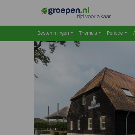
Home
Nederland
Noord-Brabant
Hapert
Ha
>
>
>
>
Bestemmingen
Thema’s
Periode