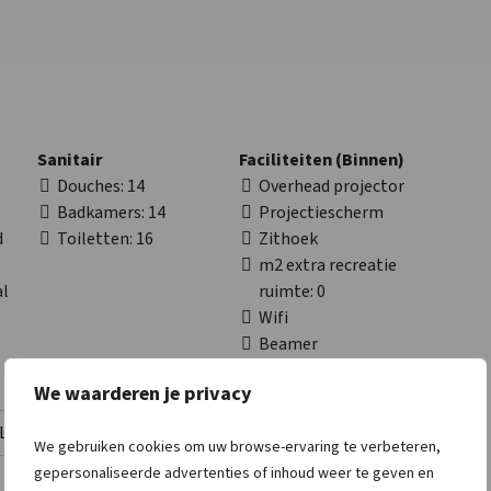
Sanitair
Faciliteiten (Binnen)
Douches
: 14
Overhead projector
Badkamers
: 14
Projectiescherm
d
Toiletten
: 16
Zithoek
m2 extra recreatie
al
ruimte
: 0
Wifi
Beamer
TV
We waarderen je privacy
Afstanden tot
Toegankelijkheid
Lees meer
We gebruiken cookies om uw browse-ervaring te verbeteren,
Sauna
: < 0,5 km
Aangepaste toilet
: 4
gepersonaliseerde advertenties of inhoud weer te geven en
Treinstation
: < 25 km
Aangepaste douche
: 4