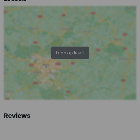
Faciliteiten (Binnen)
Stookhout aanwezig
Extra recreatie ruimte
Aparte woonruimte
m2 extra recreatie ruimte
: 90
Wifi
Beamer
Toon op kaart
Bedden
2-persoons stapelbed
: 2
2-persoonsbed
: 7
Algemene gegevens
Standaard opgemaakte bedden
Ook geschikt als vergaderlocatie
Reviews
Geschikt als trouwlocatie
Aantal personen
: 10
Vakantieboerderij
Badlinnen inbegrepen