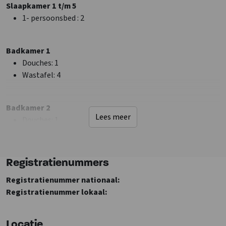
Bij zee
Slaapkamer 1 t/m 5
Bij recreatiewater
1- persoonsbed
: 2
Vrij gelegen accommodatie
Faciliteiten (Buiten)
Badkamer 1
Terras
Douches
: 1
Terras overdekt
Wastafel
: 4
Tuinmeubilair
Elektrische laadpaal
Badkamer 2
Barbecueën toegestaan
Lees meer
Douches
: 1
Speelveld
Wastafel
: 1
Kampvuurplaats
Sanitair
Registratienummers
Douches
: 2
Registratienummer nationaal:
Wastafel
: 3
Registratienummer lokaal:
Toiletten
: 3
Badkamers
: 2
Locatie