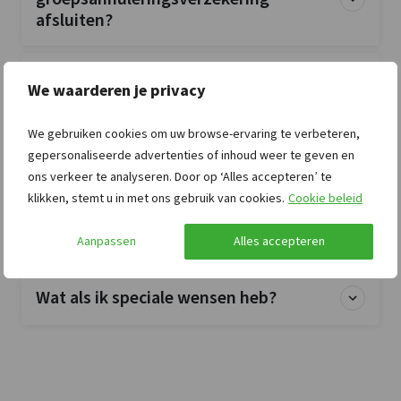
afsluiten?
Is de accommodatie exclusief voor mijn
We waarderen je privacy
groep?
We gebruiken cookies om uw browse-ervaring te verbeteren,
Zijn huisdieren toegestaan?
gepersonaliseerde advertenties of inhoud weer te geven en
ons verkeer te analyseren. Door op ‘Alles accepteren’ te
klikken, stemt u in met ons gebruik van cookies.
Cookie beleid
Zijn bedlinnen en handdoeken
inbegrepen?
Aanpassen
Alles accepteren
Wat als ik speciale wensen heb?