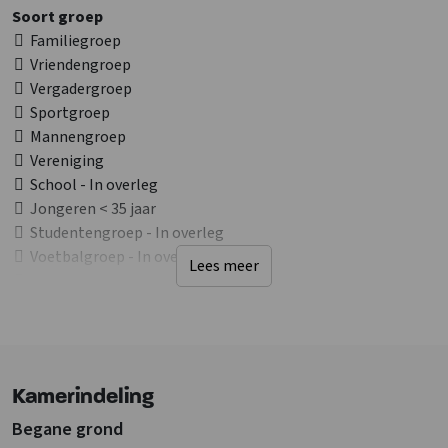
Soort groep
Familiegroep
Vriendengroep
Vergadergroep
Sportgroep
Mannengroep
Vereniging
School - In overleg
Jongeren < 35 jaar
Studentengroep - In overleg
Voetbalgroep - In overleg
Lees meer
Jongeren < 25 jaar - In overleg
Ligging accommodatie
Andere accommodatie op terrein
Bij of op camping
Kamerindeling
Op vakantiepark
Landelijk
Begane grond