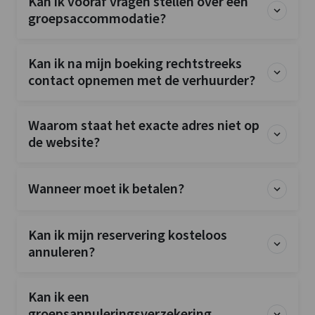
Kan ik vooraf vragen stellen over een
Koelkast
groepsaccommodatie?
Soort fornuis
: Inductie
Oven
Vriezer
Kan ik na mijn boeking rechtstreeks
Vaatwasser
contact opnemen met de verhuurder?
Slaapkamer
Waarom staat het exacte adres niet op
1-persoonsbed
: 2
de website?
Bedden
: 10
Slaapkamers
: 5
Wanneer moet ik betalen?
Overige
Nu slechts 25% aanbetaling
Kan ik mijn reservering kosteloos
Kinderfaciliteiten
annuleren?
Kinderbedjes
: 1
Kinderstoel
: 1
Kinderbox
Kan ik een
: 0
groepsannuleringsverzekering