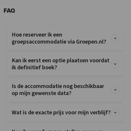
Bedlinnen inbegrepen
FAQ
Gehele jaar geopend
Exclusief voor 1 groep
Huisdieren niet toegestaan
Hoe reserveer ik een
groepsaccommodatie via Groepen.nl?
Afstanden tot
Afstand luchthaven
: 25
Restaurant
: 5 km
Kan ik eerst een optie plaatsen voordat
Recreatiewater
: 10 km
ik definitief boek?
Winkels
: 5 km
Stad- dorpscentrum
: 5 km
Binnenzwembad
: 5 km
Is de accommodatie nog beschikbaar
Treinstation
: 5 km
op mijn gewenste data?
Keuken
Wat is de exacte prijs voor mijn verblijf?
Open keuken
Vloer keuken
: Steen
Kook pitten
: 6