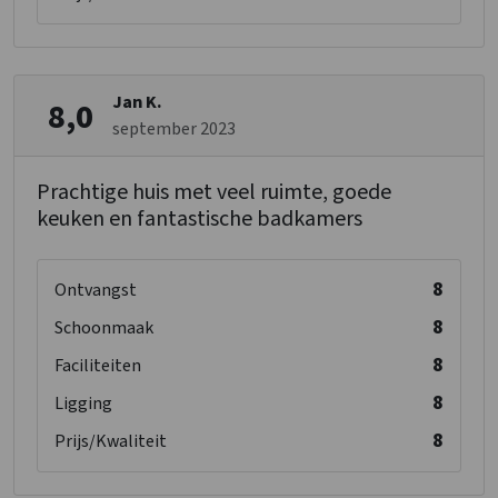
Bedden
: 12
Slaapkamers
: 6
Overige
Jan K.
8,0
Nu slechts 25% aanbetaling
september 2023
Wellness
Prachtige huis met veel ruimte, goede
Buitenzwembad (op terrein)
keuken en fantastische badkamers
Whirlpool/Hottub
Sauna
8
Ontvangst
Faciliteiten (Binnen)
8
Kinderstoel tegen betaling
Schoonmaak
Kinderbed tegen betaling
8
Faciliteiten
Kinderbedjes
: 2
8
Ligging
Kinderstoel
: 2
Kinderbox
: 0
8
Prijs/Kwaliteit