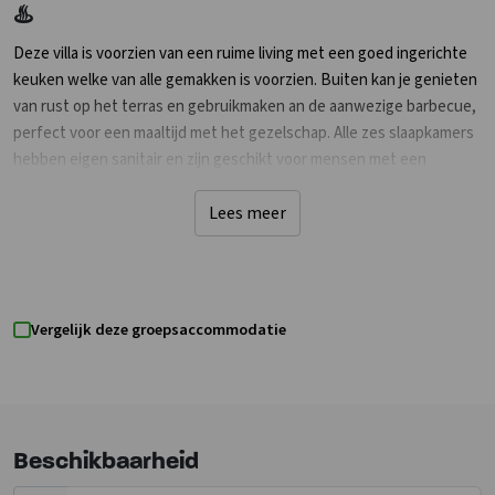
♨️
Deze villa is voorzien van een ruime living met een goed ingerichte
keuken welke van alle gemakken is voorzien. Buiten kan je genieten
van rust op het terras en gebruikmaken an de aanwezige barbecue,
perfect voor een maaltijd met het gezelschap. Alle zes slaapkamers
hebben eigen sanitair en zijn geschikt voor mensen met een
zorgvraag. Ook is er in de woning een sauna aanwezig. Er zijn drie 12
persoons groepsaccommodatie op het terrein welke ook met elkaar
Lees meer
gekoppeld kunnen worden waardoor er een grotere groep kan
verblijven, zie DNB-1779 en DNB-1780.
Samen wandelen door wandeltuin🌳
Vergelijk deze groepsaccommodatie
Landelijke omgeving met op het terrein een zwemvijver. Er zijn een
wandeltuin en aantal speeltoestellen voor de kinderen. Texel is
veelzijdig, met bos, strand en duinen in de nabijheid. De familie-villa
ligt centraal op loopafstand van Den Burg. Vuurtoren, haven,
Beschikbaarheid
musea, gezellige dorpjes, oude land, maar ook veel activiteiten voor
iedereen.