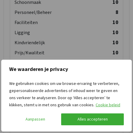
10
Schoonmaak
8
Personeel/Beheer
10
Faciliteiten
10
Ligging
10
Kindvriendelijk
10
Prijs/Kwaliteit
We waarderen je privacy
Mark W.
10,0
We gebruiken cookies om uw browse-ervaring te verbeteren,
augustus 2020
gepersonaliseerde advertenties of inhoud weer te geven en
ons verkeer te analyseren. Door op ‘Alles accepteren’ te
Sehr schöne Haus. Schöner Schwimmteich
klikken, stemt u in met ons gebruik van cookies.
Cookie beleid
und Spielgeräte. Alles TOP! Würden jederzeit
wieder hinfahren
Aanpassen
Alles accepteren