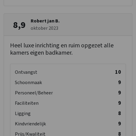
Deurbreedte aangepast
Aantal douchestoelen
: 1
Tillift
Robert jan B.
8,9
Rolstoelgeschikt
oktober 2023
Drempelloos
Aangepast sanitair
Heel luxe inrichting en ruim opgezet alle
kamers eigen badkamer.
Keuken
Vloer keuken
: Gietvloer
Koelkast
10
Ontvangst
Kook pitten
: 7
9
Schoonmaak
Soort fornuis
: Inductie
9
Oven
Personeel/Beheer
Vriezer
9
Faciliteiten
Vaatwasser
8
Ligging
Magnetron
9
Kindvriendelijk
Slaapkamer
8
Prijs/Kwaliteit