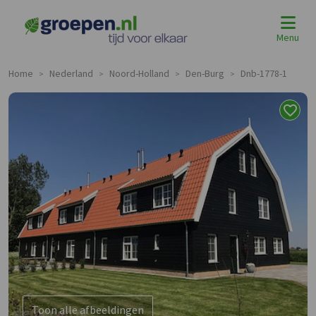
Menu
Home
Nederland
Noord-Holland
Den-Burg
Dnb-1778-1
>
>
>
>
Toon alle afbeeldingen