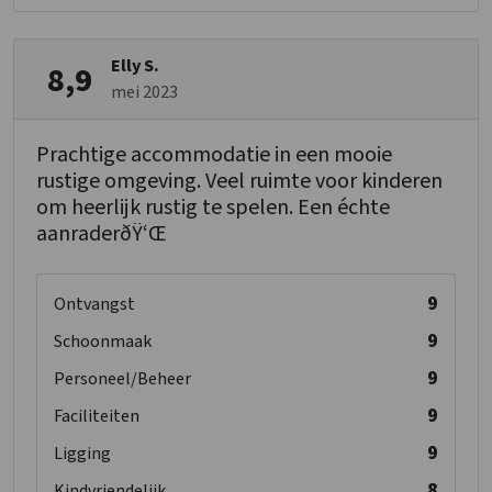
Elly S.
8,9
mei 2023
Prachtige accommodatie in een mooie
rustige omgeving. Veel ruimte voor kinderen
om heerlijk rustig te spelen. Een échte
aanraderðŸ‘Œ
9
Ontvangst
9
Schoonmaak
9
Personeel/Beheer
9
Faciliteiten
9
Ligging
8
Kindvriendelijk