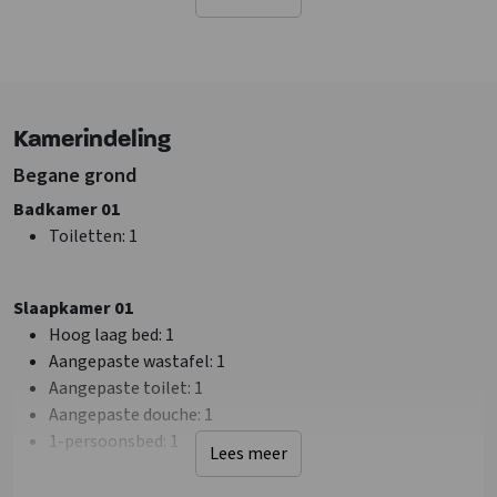
Ligging accommodatie
Waddeneilanden
Andere accommodatie op terrein
Texel
Kamerindeling
Niet op vakantiepark
Landelijk
Begane grond
Bij zee
Badkamer 01
Bij recreatiewater
Toiletten
: 1
Bosrijke omgeving
Faciliteiten (Buiten)
Slaapkamer 01
Terras
Hoog laag bed
: 1
Tuin/Erf is omheind
Aangepaste wastafel
: 1
Schommel
Aangepaste toilet
: 1
Water/sloot op terrein
Aangepaste douche
: 1
Glijbaan
1-persoonsbed
: 1
Lees meer
Fietsenberging
Barbecueën toegestaan