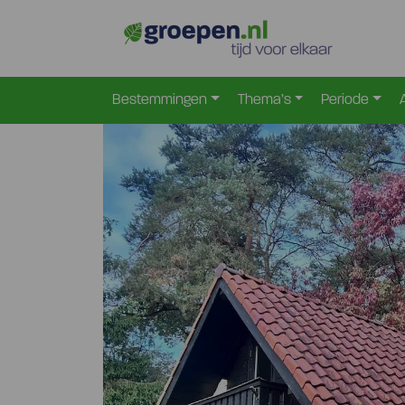
Home
Nederland
Overijssel
Enschede
Ens
>
>
>
>
Bestemmingen
Thema’s
Periode