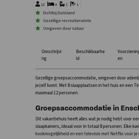
12
4
1
1
Dichtbij Duitsland
Gezellige recreatieruimte
Omgeven door natuur
Omschrijvi
Beschikbaarhe
Voorzienin
ng
id
en
Gezellige groepsaccommodatie, omgeven door ademb
jezelf komt. Met 8 slaapplaatsen in het huis en een Tin
maximaal 12 personen.
Groepsaccommodatie in Ensc
Dit vakantiehuis heeft alles wat je nodig hebt voor e
slaapkamers, ideaal voor in totaal 8 personen. Elke ka
kookmogelijkheid en een televisie met Netflix voor j