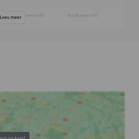
Recreatiewater
: <0,5
km
Slaapkamer 03
Badkamer 01
Lees meer
 2
1- persoonsbed
: 2
Douches
: 1
Overige
Kinderen
Toiletten
: 1
Nu slechts 25%
Kinderstoel
: 0
aanbetaling
Kinderbox
: 0
oon op kaart