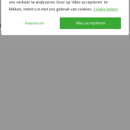
Speelveld
ons verkeer te analyseren. Door op ‘Alles accepteren’ te
Kampvuurplaats
klikken, stemt u in met ons gebruik van cookies.
Cookie beleid
Trampoline
Aanpassen
Alles accepteren
Lees meer
Afstanden tot
Toegankelijkheid
Treinstation
: <10 km
Brede doorgang
nd
Binnenzwembad
: <5
2
km
Bushalte
: <0,5 km
en
Restaurant
: <0,5 km
oep
Winkels
: <5 km
e
Stad- dorpscentrum
:
<1 km
Bos & Heide
: <0,5 km
Golfbaan
: <5 km