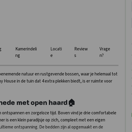
g
Kamerindeli
Locati
Review
Vrage
ng
e
s
n?
enemende natuur en rustgevende bossen, waar je helemaal tot
y House in de tuin dat 4 extra plekken biedt, is er ruimte voor
hede met open haard🏠
en ontspannen en zorgeloze tijd. Boven vind je drie comfortabele
mer is een klein paradijsje op zich, compleet met een eigen
e ultieme ontspanning. De bedden zijn al opgemaakt en de