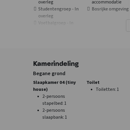
overleg
accommodatie
Studentengroep - In
Bosrijke omgeving
overleg
Voetbalgroep - In
overleg
Sportgroep - In
overleg
Faciliteiten (Binnen)
Algemene gegevens
Kamerindeling
Aparte woonruimte
Catering mogelijk
CV Aanwezig
Gehele jaar geope
Begane grond
Wifi
Aantal personen
: 1
Slaapkamer 04 (tiny
Toilet
Wasmachine
Standaard
house)
Toiletten
: 1
TV
opgemaakte bedd
2-persoons
Exclusief voor 1 gr
stapelbed
: 1
Luxe accommodati
2-persoons
slaapbank
: 1