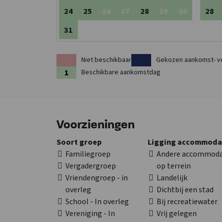
gezinnen met kinderen, want er is ook een speeltuin! 
24
25
26
27
28
29
30
28
dagje de grens over. Enschede centrum ligt op slechts
heerlijk kunt eten of gewoon lekker rondwandelen en
31
Niet beschikbaar
Gekozen aankomst- v
Beschikbare aankomstdag
Voorzieningen
Soort groep
Ligging accommoda
Familiegroep
Andere accommoda
Vergadergroep
op terrein
Vriendengroep - in
Landelijk
overleg
Dichtbij een stad
School - In overleg
Bij recreatiewater
Vereniging - In
Vrij gelegen