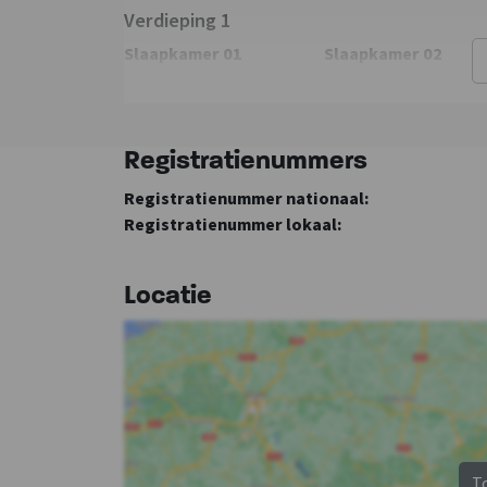
Verdieping 1
Slaapkamer 01
Slaapkamer 02
2-persoonsbed
: 1
1- persoonsbed
:
Keuken
Slaapkamer
2-persoons
Kook pitten
: 7
Slaapkamers
: 4
slaapbank
: 1
Soort fornuis
: Inductie
Bedden
: 12
Registratienummers
Open keuken
Registratienummer nationaal:
Koelkast
Registratienummer lokaal:
Vloer keuken
: Hout
Oven
Vriezer
Locatie
Vaatwasser
Magnetron
T