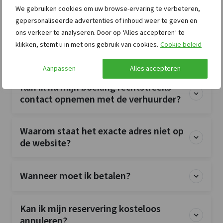
We gebruiken cookies om uw browse-ervaring te verbeteren,
Wat is de exacte prijs voor mijn verblijf?
gepersonaliseerde advertenties of inhoud weer te geven en
ons verkeer te analyseren. Door op ‘Alles accepteren’ te
Kan ik vooraf vragen stellen over een
klikken, stemt u in met ons gebruik van cookies.
Cookie beleid
groepsaccommodatie?
Aanpassen
Alles accepteren
Kan ik na mijn boeking rechtstreeks
contact opnemen met de verhuurder?
Waarom staat het exacte adres niet op
de website?
Wanneer moet ik betalen?
Kan ik mijn reservering kosteloos
annuleren?