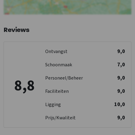
1- persoonsbed
: 2
Vriezer
Vaatwasser
Magnetron
Slaapkamer 06
1- persoonsbed
: 2
Reviews
Slaapkamer
1-persoonsbed
: 12
Badkamer 02
Bedden
: 12
9,0
Ontvangst
Slaapkamers
Douches
: 1
: 6
Wastafel
: 1
7,0
Schoonmaak
Toiletten
: 1
Kinderfaciliteiten
Kinderstoel tegen betaling
9,0
Personeel/Beheer
8,8
Kinderbed tegen betaling
Badkamer 03
Kinderbedjes
: 2
9,0
Faciliteiten
Douches
: 1
Kinderstoel
: 2
Wastafel
: 2
10,0
Kinderbox
: 0
Ligging
Toiletten
: 1
Bad
: 1
9,0
Prijs/Kwaliteit