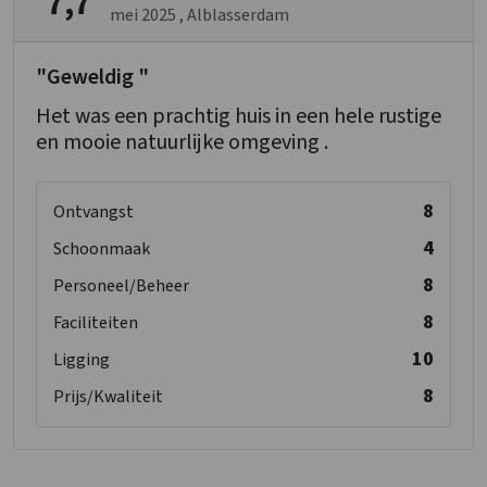
7,7
mei 2025
, Alblasserdam
"Geweldig "
Het was een prachtig huis in een hele rustige
en mooie natuurlijke omgeving .
8
Ontvangst
4
Schoonmaak
8
Personeel/Beheer
8
Faciliteiten
10
Ligging
8
Prijs/Kwaliteit