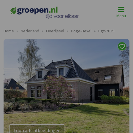
Menu
Home
Nederland
Overijssel
Hoge-Hexel
Hgx-7029
>
>
>
>
Toon alle afbeeldingen