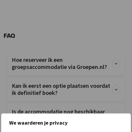
FAQ
Hoe reserveer ik een
groepsaccommodatie via Groepen.nl?
Kan ik eerst een optie plaatsen voordat
ik definitief boek?
Is de accommodatie nog beschikbaar
op mijn gewenste data?
We waarderen je privacy