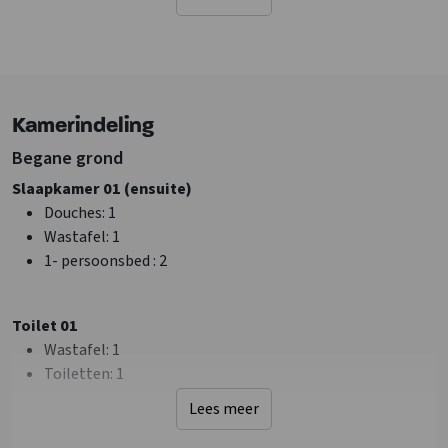
Op vakantiepark
Landelijk
Faciliteiten (Buiten)
Terras
Kamerindeling
Tuin/Erf is omheind
Speelveld
Begane grond
Slaapkamer 01 (ensuite)
Sanitair
Douches
: 1
Douches
: 4
Wastafel
: 1
Wastafel
: 5
1- persoonsbed
: 2
Toiletten
: 5
Badkamers
: 4
Toilet 01
Faciliteiten (Binnen)
Wastafel
: 1
Droger
Toiletten
: 1
Wifi
Lees meer
Wasmachine
Verdieping 1
TV