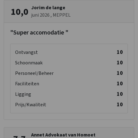
Toilet 02
Jorim de lange
10,0
Wastafel
: 1
juni 2026
, MEPPEL
Toiletten
: 1
"Super accomodatie "
10
Ontvangst
10
Schoonmaak
10
Personeel/Beheer
10
Faciliteiten
10
Ligging
10
Prijs/Kwaliteit
Annet Advokaat van Homoet