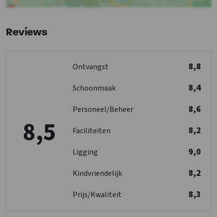
Bos & Heide
: < 0,5 km
Recreatiewater
: < 5 km
Reviews
Winkels
: < 5 km
Sauna
: < 5 km
Bushalte
: < 0,5 km
8,8
Ontvangst
Binnenzwembad
: < 5 km
Treinstation
: < 5 km
8,4
Schoonmaak
Golfbaan
: < 0,5 km
8,6
Personeel/Beheer
Toegankelijkheid
8,5
Drempelloos
8,2
Faciliteiten
9,0
Keuken
Ligging
Vloer keuken
: Plavuizen
8,2
Kindvriendelijk
Kook pitten
: 4
Koelkast
8,3
Prijs/Kwaliteit
Soort fornuis
: Gas
Oven