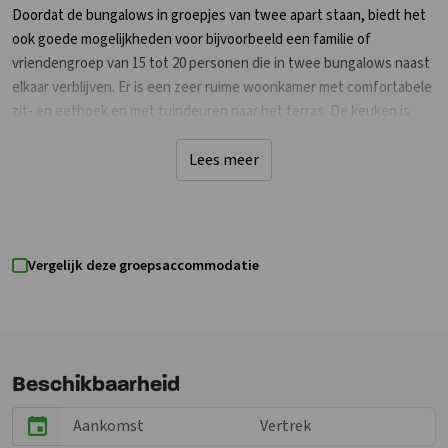
Doordat de bungalows in groepjes van twee apart staan, biedt het
ook goede mogelijkheden voor bijvoorbeeld een familie of
vriendengroep van 15 tot 20 personen die in twee bungalows naast
elkaar verblijven. Er is een zeer ruime woonkamer met comfortabele
zit- en eethoek en met tuindeuren naar het terras. De keuken is
compleet ingericht. Er is een bijkeuken met wasmachine en
wasdroger. Een kinderstoel en een kinderbedje zijn ook aanwezig.
Lees meer
Op de eerste verdieping zijn 4 tweepersoons slaapkamers. Alle
bedden zijn voorzien van eenpersoons dekbedden. Op twee
slaapkamers is een extra wastafel. Er is een badkamer met tweede
toilet. Om elke bungalow is een tuin met eigen terras met
Vergelijk deze groepsaccommodatie
tuinmeubilair en een overdekt terras. Voor de kinderen zijn er volop
mogelijkheden. Op het eigen terrein vind je een speeltuintje, verder
een overdekte speel/spelruimte met o.a. darts, biljart, airhockey
etc. Voor de kinderen is er in het bos een klimparcours en zijn er ook
voor de kleintjes skelters/fietsjes aanwezig.
Beschikbaarheid
Samen struinen door het bos