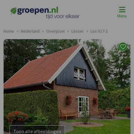
Menu
Home
Nederland
Overijssel
Losser
Los-517-2
>
>
>
>
Toon alle afbeeldingen