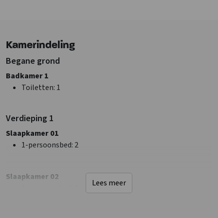
Niet op vakantiepark
Landelijk
Bosrijke omgeving
Kamerindeling
Faciliteiten (Buiten)
Terras
Begane grond
Schommel
Badkamer 1
Tafeltennistafel
Toiletten
: 1
Muziek buiten toegestaan
Glijbaan
Verdieping 1
Fietsenberging
Elektrische laadpaal
Slaapkamer 01
Speelveld
1-persoonsbed
: 2
Kampvuurplaats
Trampoline
Slaapkamer 02
Lees meer
1-persoonsbed
: 2
Sanitair
Douches
: 1
Wastafel
: 3