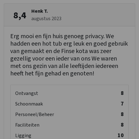
Vriezer
Vaatwasser
Henk T.
8,4
Magnetron
augustus 2023
Slaapkamer
Erg mooi en fijn huis genoeg privacy. We
Bedden
: 8
hadden een hot tub erg leuk en goed gebruik
Slaapkamers
: 4
van gemaakt en de Finse kota was zeer
gezellig voor een ieder van ons We waren
Overige
met ons gezin van alle leeftijden iedereen
Nu slechts 25% aanbetaling
heeft het fijn gehad en genoten!
Kinderfaciliteiten
8
Kinderstoel
: 1
Ontvangst
Kinderbox
: 0
7
Schoonmaak
8
Personeel/Beheer
8
Faciliteiten
10
Ligging