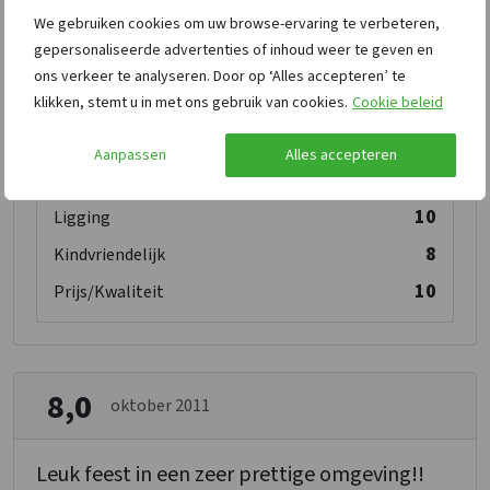
We gebruiken cookies om uw browse-ervaring te verbeteren,
gepersonaliseerde advertenties of inhoud weer te geven en
8
Ontvangst
ons verkeer te analyseren. Door op ‘Alles accepteren’ te
klikken, stemt u in met ons gebruik van cookies.
Cookie beleid
8
Schoonmaak
8
Personeel/Beheer
Aanpassen
Alles accepteren
8
Faciliteiten
10
Ligging
8
Kindvriendelijk
10
Prijs/Kwaliteit
8,0
oktober 2011
Leuk feest in een zeer prettige omgeving!!