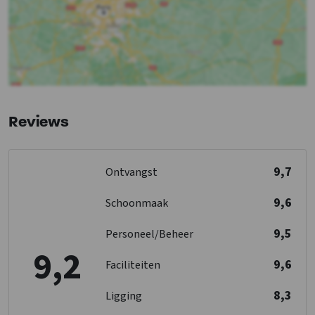
Toiletten
: 1
Keuken
1-persoonsbed
: 2
Vloer keuken
: Anders
Kook pitten
: 5
Koelkast
Soort fornuis
: Gas
Oven
Vriezer
Reviews
Vaatwasser
Magnetron
9,7
Ontvangst
Slaapkamer
Bedden
: 22
9,6
Schoonmaak
Slaapkamers
: 9
9,5
Personeel/Beheer
Kinderfaciliteiten
9,2
Kinderstoel
: 2
9,6
Faciliteiten
Kinderbox
: 0
8,3
Ligging