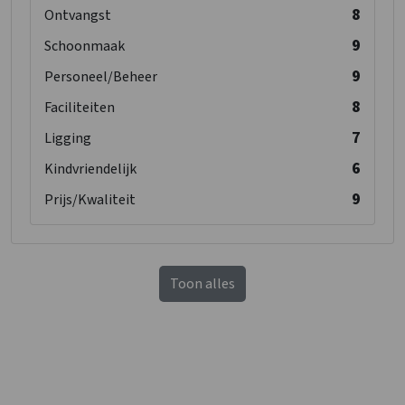
8
Ontvangst
9
Schoonmaak
9
Personeel/Beheer
8
Faciliteiten
7
Ligging
6
Kindvriendelijk
9
Prijs/Kwaliteit
Toon alles