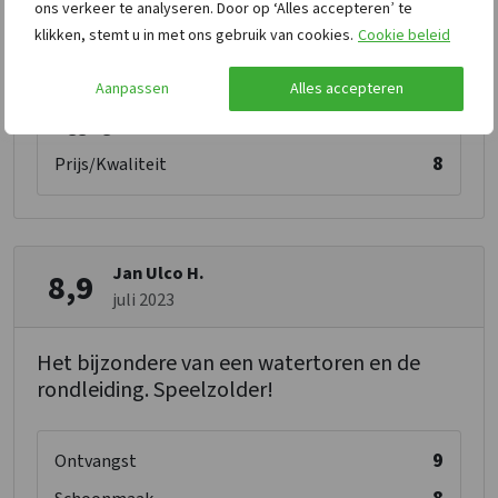
ons verkeer te analyseren. Door op ‘Alles accepteren’ te
8
Schoonmaak
klikken, stemt u in met ons gebruik van cookies.
Cookie beleid
7
Personeel/Beheer
8
Faciliteiten
Aanpassen
Alles accepteren
9
Ligging
8
Prijs/Kwaliteit
Jan Ulco H.
8,9
juli 2023
Het bijzondere van een watertoren en de
rondleiding. Speelzolder!
9
Ontvangst