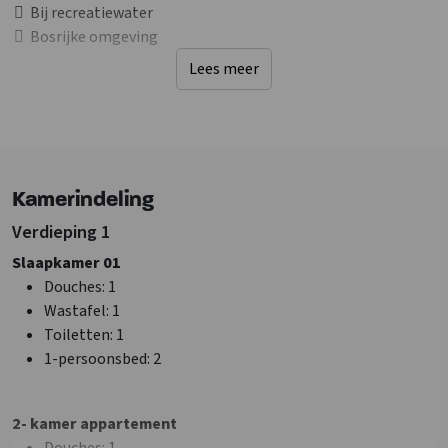
Bij recreatiewater
Bosrijke omgeving
Lees meer
Faciliteiten (Buiten)
Terras
Fietsenberging
Barbecueën toegestaan
Speelveld
Kamerindeling
Sanitair
Verdieping 1
Douches
: 8
Slaapkamer 01
Wastafel
: 10
Douches
: 1
Toiletten
: 10
Wastafel
: 1
Bad
: 1
Toiletten
: 1
Badkamers
: 8
1-persoonsbed
: 2
Faciliteiten (Binnen)
2- kamer appartement
Zithoek