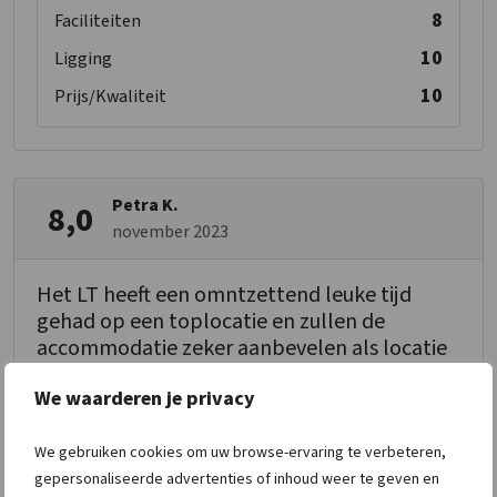
8
Faciliteiten
10
Ligging
10
Prijs/Kwaliteit
Petra K.
8,0
november 2023
Het LT heeft een omntzettend leuke tijd
gehad op een toplocatie en zullen de
accommodatie zeker aanbevelen als locatie
bij collega;s. Verhuurders, dank jullie wel voor
We waarderen je privacy
de goede verzorging en super locatie.
We gebruiken cookies om uw browse-ervaring te verbeteren,
8
Ontvangst
gepersonaliseerde advertenties of inhoud weer te geven en