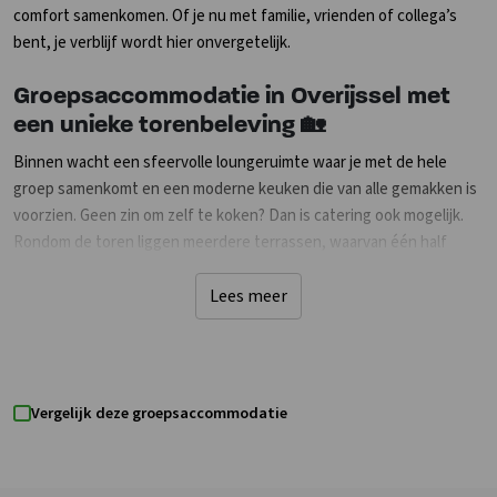
comfort samenkomen. Of je nu met familie, vrienden of collega’s
bent, je verblijf wordt hier onvergetelijk.
Groepsaccommodatie in Overijssel met
een unieke torenbeleving 🏡
Binnen wacht een sfeervolle loungeruimte waar je met de hele
groep samenkomt en een moderne keuken die van alle gemakken is
voorzien. Geen zin om zelf te koken? Dan is catering ook mogelijk.
Rondom de toren liggen meerdere terrassen, waarvan één half
overdekt, zodat je altijd een plekje in de zon of in de schaduw vindt.
Lees meer
Slapen doe je in één van de 9 luxe slaapkamers met een weids
uitzicht over de groene velden. De comfortabele Swiss Sense XL-
boxspringbedden kun je zowel apart als naast elkaar gebruiken.
Voor wie nog extra logees meeneemt, zijn er 4 bijzetbedden
Vergelijk deze groepsaccommodatie
beschikbaar. Elke kamer is voorzien van een eigen zitgedeelte,
bureau en moderne badkamer met douche en toilet. Natuurlijk zijn
er ook tv en draadloos internet aanwezig. Buiten ligt een groot