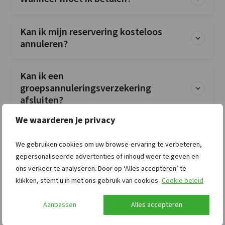
Kan ik mijn reservering kosteloos
annuleren?
Kan ik een
groepsannuleringsverzekering
afsluiten?
We waarderen je privacy
Is de accommodatie exclusief voor mijn
groep?
We gebruiken cookies om uw browse-ervaring te verbeteren,
gepersonaliseerde advertenties of inhoud weer te geven en
ons verkeer te analyseren. Door op ‘Alles accepteren’ te
Zijn huisdieren toegestaan?
klikken, stemt u in met ons gebruik van cookies.
Cookie beleid
Aanpassen
Alles accepteren
Zijn bedlinnen en handdoeken
inbegrepen?