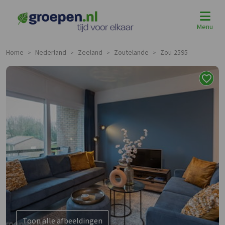
Menu
Home
Nederland
Zeeland
Zoutelande
Zou-2595
>
>
>
>
Toon alle afbeeldingen