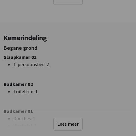
Sanitair
Douches
: 1
Toiletten
: 2
Badkamers
: 1
Kamerindeling
Begane grond
Faciliteiten (Binnen)
Zithoek
Slaapkamer 01
Wifi
1-persoonsbed
: 2
Wasmachine
TV
Badkamer 02
Toiletten
: 1
Algemene gegevens
Huisdieren niet toegestaan
Badkamer 01
Afstanden tot
Douches
: 1
Restaurant
: < 1 km
Lees meer
Wastafel
: 1
Winkels
: < 1 km