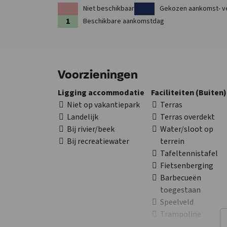
Niet beschikbaar
Gekozen aankomst- v
Zwammerdam. Kortom: er is meer dan genoeg te beleve
Beschikbare aankomstdag
van Zuid-Holland.
Bekijk ook de andere
groepsaccommodaties in Zuid-H
Voorzieningen
Ligging accommodatie
Faciliteiten (Buiten)
Niet op vakantiepark
Terras
Landelijk
Terras overdekt
Bij rivier/beek
Water/sloot op
Bij recreatiewater
terrein
Tafeltennistafel
Fietsenberging
Barbecueën
toegestaan
Speelveld
Trampoline