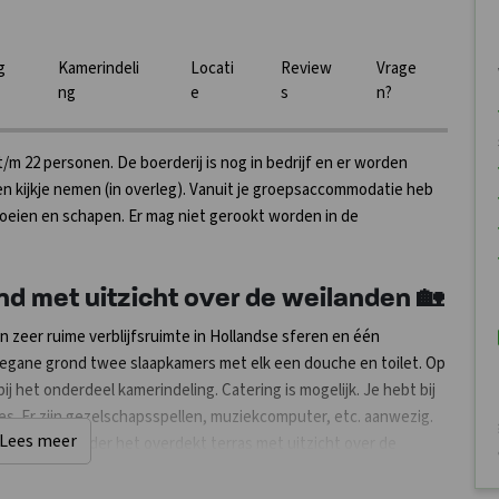
g
Kamerindeli
Locati
Review
Vrage
ng
e
s
n?
 22 personen. De boerderij is nog in bedrijf en er worden
 kijkje nemen (in overleg). Vanuit je groepsaccommodatie heb
koeien en schapen. Er mag niet gerookt worden in de
nd met uitzicht over de weilanden 🏡
n zeer ruime verblijfsruimte in Hollandse sferen en één
begane grond twee slaapkamers met elk een douche en toilet. Op
ij het onderdeel kamerindeling. Catering is mogelijk. Je hebt bij
es. Er zijn gezelschapsspellen, muziekcomputer, etc. aanwezig.
Lees meer
hoek buiten onder het overdekt terras met uitzicht over de
is er onder de hooiberg een trampoline en bbq plaats.