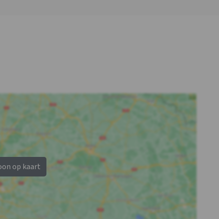
Slaapkamer 09
Slaapkamer 10
Douches
: 1
1-persoonsbed
: 2
Wastafel
: 1
Toiletten
: 1
1-persoonsbed
: 2
oon op kaart