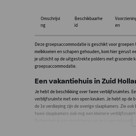
Omschrijvi
Beschikbaarhe
Voorzienin
ng
id
en
Deze groepsaccommodatie is geschikt voor groepen t/m
melkkoeien en schapen gehouden, kom hier gerust een
je uitzicht op de uitgestrekte polders met grazende 
groepsaccommodatie.
Een vakantiehuis in Zuid Holla
Je hebt de beschikking over twee verblijfsruimtes. Ee
verblijfsruimte met een open keuken. Je hebt op de 
de 1e verdieping zijn de overige slaapkamers. Zie ook b
twee slaapkamers ook nog een kleinere verblijfsruimt
Buiten heb je een groot terras en er is een extra zit
weilanden om heerlijk met z'n allen te genieten. Ook 