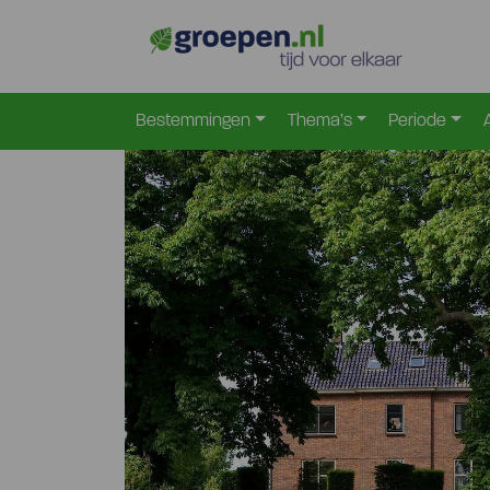
Home
Nederland
Zuid-Holland
Koudekerk-Aan-
>
>
>
Bestemmingen
Thema’s
Periode