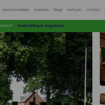
Accommodaties
Inspiratie
Blogs
Verhuren
Contact
Den-Rijn
Kdk-1050-D
>
Acties
Teambuilding & vergaderen