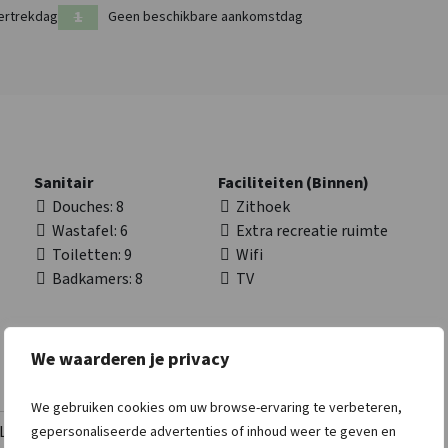
ertrekdag
Geen beschikbare aankomstdag
n voor een compleet en gevarieerd groepsverblijf in het hart
olland
Sanitair
Faciliteiten (Binnen)
Douches
: 8
Zithoek
Wastafel
: 6
Extra recreatie ruimte
Toiletten
: 9
Wifi
Badkamers
: 8
TV
We waarderen je privacy
We gebruiken cookies om uw browse-ervaring te verbeteren,
Lees meer
gepersonaliseerde advertenties of inhoud weer te geven en