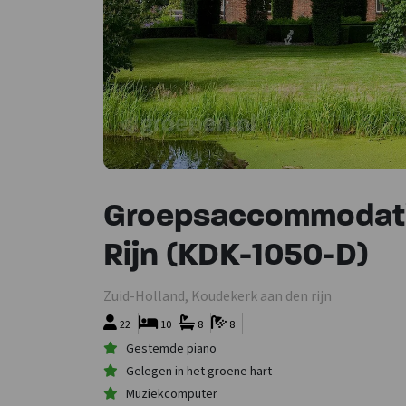
Groepsaccommodati
Rijn (KDK-1050-D)
Zuid-Holland, Koudekerk aan den rijn
22
10
8
8
Gestemde piano
Gelegen in het groene hart
Muziekcomputer