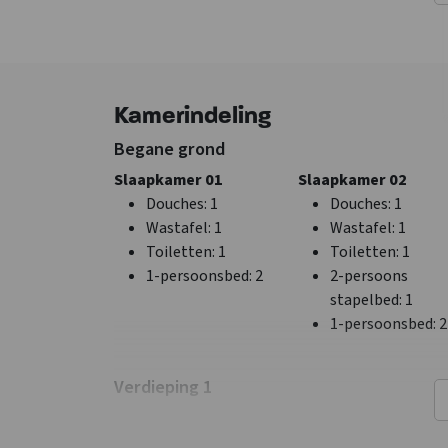
Soort groep
Algemene gegevens
Familiegroep
Exclusief voor 1 gr
Vriendengroep
Huisdieren niet
School - In overleg
toegestaan
Kamerindeling
Mannengroep - In
overleg
Begane grond
Sportgroep - In
Slaapkamer 01
Slaapkamer 02
overleg
Douches
: 1
Douches
: 1
Wastafel
: 1
Wastafel
: 1
Keuken
Slaapkamer
Toiletten
: 1
Toiletten
: 1
Vloer keuken
: Tegels
Bedden
: 22
1-persoonsbed
: 2
2-persoons
met vloerverwarming
Slaapkamers
: 10
stapelbed
: 1
Kook pitten
: 5
1-persoonsbed
: 2
Koelkast
Soort fornuis
: Gas
Vriezer
Verdieping 1
Vaatwasser
Slaapkamer 04
Slaapkamer 05
Magnetron
1-persoonsbed
: 2
1-persoonsbed
: 2