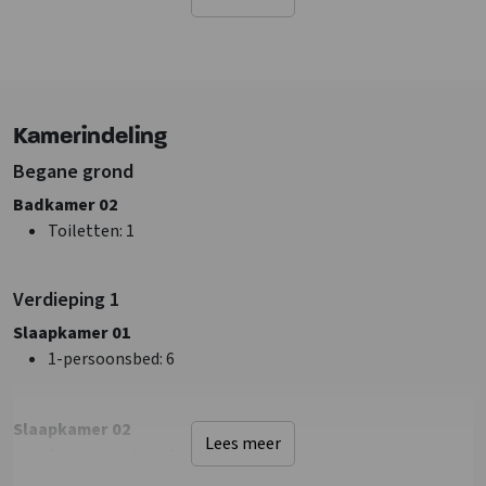
Terras
Terras overdekt
Tuin/Erf is omheind
Water/sloot op terrein
Tafeltennistafel
Kamerindeling
Barbecueën toegestaan
Begane grond
Sanitair
Badkamer 02
Douches
: 6
Toiletten
: 1
Toiletten
: 7
Badkamers
: 6
Verdieping 1
Faciliteiten (Binnen)
Slaapkamer 01
Droger
1-persoonsbed
: 6
Zithoek
Extra recreatie ruimte
Slaapkamer 02
Poolbiljart
Lees meer
1-persoonsbed
: 4
Wifi
Wasmachine