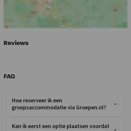
Wastafel
: 1
Vriezer
Toiletten
: 1
Vaatwasser
Magnetron
Slaapkamer
Bedden
: 22
Reviews
Slaapkamers
: 8
Overige
Fiets en MTB routes
FAQ
Wellness
Privé buitenzwembad
Buitenzwembad (op terrein)
Hoe reserveer ik een
groepsaccommodatie via Groepen.nl?
Kinderfaciliteiten
Kinderbedjes
: 2
Kinderstoel
: 0
Kan ik eerst een optie plaatsen voordat
Kinderbox
: 0