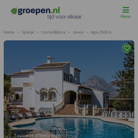
Menu
Home
Spanje
Costa-Blanca
Javea
Agu-2563-G
>
>
>
>
Toon alle afbeeldingen