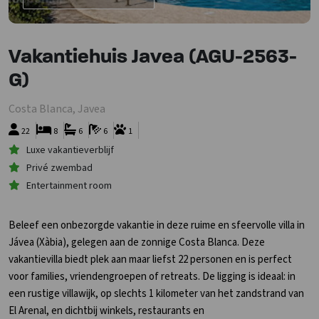
Vakantiehuis Javea (AGU-2563-
G)
Costa Blanca, Javea
22
8
6
6
1
Luxe vakantieverblijf
Privé zwembad
Entertainment room
Beleef een onbezorgde vakantie in deze ruime en sfeervolle villa in
Jávea (Xàbia), gelegen aan de zonnige Costa Blanca. Deze
vakantievilla biedt plek aan maar liefst 22 personen en is perfect
voor families, vriendengroepen of retreats. De ligging is ideaal: in
een rustige villawijk, op slechts 1 kilometer van het zandstrand van
El Arenal, en dichtbij winkels, restaurants en