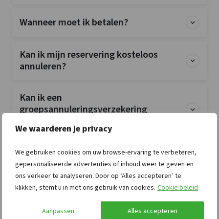
Wanneer moet ik betalen?
Kan ik mijn reservering kosteloos
annuleren?
Kan ik een
groepsannuleringsverzekering
afsluiten?
We waarderen je privacy
Is de accommodatie exclusief voor mijn
We gebruiken cookies om uw browse-ervaring te verbeteren,
groep?
gepersonaliseerde advertenties of inhoud weer te geven en
ons verkeer te analyseren. Door op ‘Alles accepteren’ te
klikken, stemt u in met ons gebruik van cookies.
Cookie beleid
Zijn huisdieren toegestaan?
Aanpassen
Alles accepteren