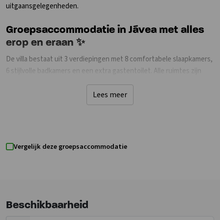
uitgaansgelegenheden.
Groepsaccommodatie in Jávea met alles
erop en eraan ✨
De villa bestaat uit 3 verdiepingen met 8 comfortabele slaapkamers,
6 stijlvolle badkamers en een extra gastentoilet. Alle ruimtes zijn
met zorg ingericht en voorzien van alle moderne gemakken. Er zijn
meerdere zithoeken, een grote eetkamer, een volledig uitgeruste
Lees meer
keuken én verschillende terrassen, van knusse loungeplekken tot
een lange eettafel onder de veranda. Geniet van een groot
privézwembad, een prachtig aangelegde tuin met palmbomen, luxe
ligbedden en zelfs een gazebo om in de schaduw te relaxen. Ook
Vergelijk deze groepsaccommodatie
binnen is er genoeg te doen: speel een potje biljart, tafelvoetbal of
tafeltennis in de recreatieruimte.
Heerlijk zorgeloos: beddengoed, handdoeken en eindschoonmaak
zijn inbegrepen Je hoeft nergens meer aan te denken: bedlinnen,
Beschikbaarheid
handdoeken en de eindschoonmaak zijn al geregeld. Zo start je