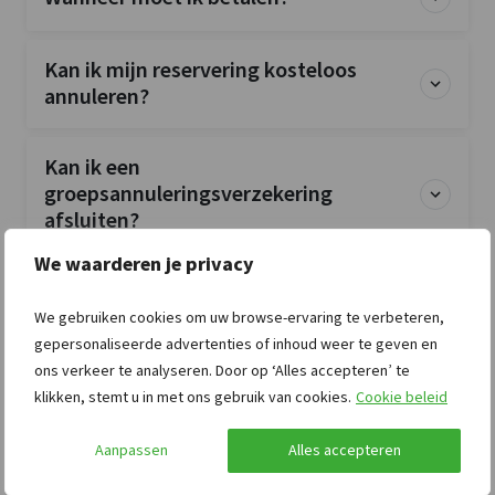
Kan ik mijn reservering kosteloos
annuleren?
Kan ik een
groepsannuleringsverzekering
afsluiten?
We waarderen je privacy
Is de accommodatie exclusief voor mijn
groep?
We gebruiken cookies om uw browse-ervaring te verbeteren,
gepersonaliseerde advertenties of inhoud weer te geven en
ons verkeer te analyseren. Door op ‘Alles accepteren’ te
Zijn huisdieren toegestaan?
klikken, stemt u in met ons gebruik van cookies.
Cookie beleid
Aanpassen
Alles accepteren
Zijn bedlinnen en handdoeken
inbegrepen?