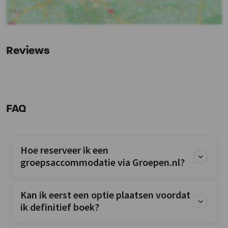
Slaapkamer
Bedden
: 10
Slaapkamers
: 5
Reviews
Overige
Fiets en MTB routes
Wellness
Privé buitenzwembad
FAQ
Buitenzwembad (op terrein)
Kinderfaciliteiten
Hoe reserveer ik een
Kinderbedjes
: 2
groepsaccommodatie via Groepen.nl?
Kinderstoel
: 0
Kinderbox
: 0
Kan ik eerst een optie plaatsen voordat
ik definitief boek?