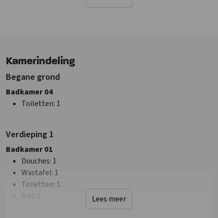
Terras
Tuin/Erf is omheind
Water/sloot op terrein
Barbecueën toegestaan
Kamerindeling
Sanitair
Begane grond
Douches
: 3
Toiletten
: 4
Badkamer 04
Badkamers
: 3
Toiletten
: 1
Faciliteiten (Binnen)
Verdieping 1
Zithoek
Extra recreatie ruimte
Badkamer 01
Wifi
Douches
: 1
Airconditioning
Wastafel
: 1
Wasmachine
Toiletten
: 1
TV
Bad
: 1
Lees meer
Algemene gegevens