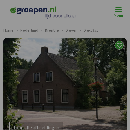
Menu
Home
Nederland
Drenthe
Diever
Die-1351
>
>
>
>
Toon alle afbeeldingen