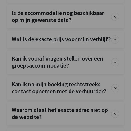
Kook pitten
: 4
Soort fornuis
: gas
Is de accommodatie nog beschikbaar
Oven
op mijn gewenste data?
Vriezer
Vaatwasser
Wat is de exacte prijs voor mijn verblijf?
Magnetron
Bedden
Kan ik vooraf vragen stellen over een
1-persoonsbed
: 10
groepsaccommodatie?
Bedden
: 10
Slaapkamers
: 5
Kan ik na mijn boeking rechtstreeks
Overige
contact opnemen met de verhuurder?
Fiets- en mountainbikeroutes
Nu slechts 25% aanbetaling
Waarom staat het exacte adres niet op
Wandelroutes
de website?
Faciliteiten (Binnen)