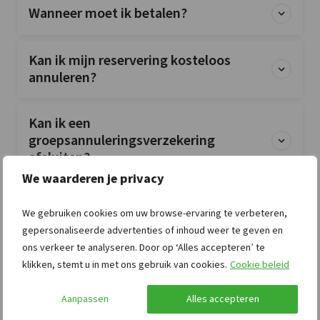
Kinderbedjes
: 2
Wanneer moet ik betalen?
Kinderstoel
: 2
Kinderbox
: 0
Kan ik mijn reservering kosteloos
annuleren?
Kan ik een
groepsannuleringsverzekering
afsluiten?
We waarderen je privacy
Is de accommodatie exclusief voor mijn
We gebruiken cookies om uw browse-ervaring te verbeteren,
groep?
gepersonaliseerde advertenties of inhoud weer te geven en
ons verkeer te analyseren. Door op ‘Alles accepteren’ te
klikken, stemt u in met ons gebruik van cookies.
Cookie beleid
Zijn huisdieren toegestaan?
Aanpassen
Alles accepteren
Zijn bedlinnen en handdoeken