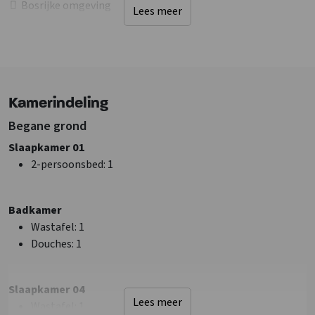
Bosrijke omgeving
Lees meer
Faciliteiten (Buiten)
Tuin/Erf is omheind
Muziek buiten toegestaan
Fietsenberging
Kamerindeling
Tuinmeubilair
Barbecueën toegestaan
Begane grond
Kampvuurplaats
Slaapkamer 01
Trampoline
2-persoonsbed
: 1
Sanitair
Badkamers
: 1
Badkamer
Wastafel
: 5
Wastafel
: 1
Douches
: 1
Douches
: 1
Faciliteiten (Binnen)
Slaapkamer 04
CV Aanwezig
Lees meer
Wastafel
: 1
Aparte woonruimte