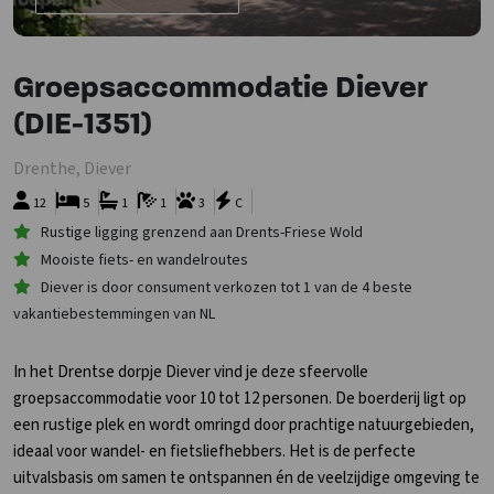
Groepsaccommodatie Diever
(DIE-1351)
Drenthe, Diever
12
5
1
1
3
C
Rustige ligging grenzend aan Drents-Friese Wold
Mooiste fiets- en wandelroutes
Diever is door consument verkozen tot 1 van de 4 beste
vakantiebestemmingen van NL
In het Drentse dorpje Diever vind je deze sfeervolle
groepsaccommodatie voor 10 tot 12 personen. De boerderij ligt op
een rustige plek en wordt omringd door prachtige natuurgebieden,
ideaal voor wandel- en fietsliefhebbers. Het is de perfecte
uitvalsbasis om samen te ontspannen én de veelzijdige omgeving te