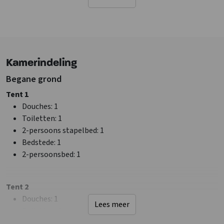
Kampvuurplaats
Trampoline
Sanitair
Douches
: 5
Kamerindeling
Badkamers
: 5
Toiletten
: 5
Begane grond
Tent 1
Faciliteiten (Binnen)
Douches
: 1
Stookhout aanwezig
Toiletten
: 1
2-persoons stapelbed
: 1
Soort groep
Bedstede
: 1
Familiegroep
2-persoonsbed
: 1
Vriendengroep
Tent 2
Algemene gegevens
Douches
: 1
Vakantieboerderij
Lees meer
Toiletten
: 1
Exclusief voor 1 groep
2-persoons stapelbed
: 1
Boerderij vakantie