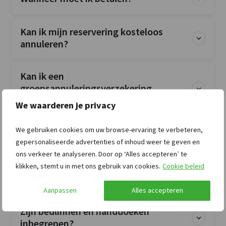
Kan ik mijn reservering kosteloos
annuleren?
Kan ik een
groepsannuleringsverzekering
afsluiten?
We waarderen je privacy
We gebruiken cookies om uw browse-ervaring te verbeteren,
Is de accommodatie exclusief voor mijn
gepersonaliseerde advertenties of inhoud weer te geven en
groep?
ons verkeer te analyseren. Door op ‘Alles accepteren’ te
klikken, stemt u in met ons gebruik van cookies.
Cookie beleid
Zijn huisdieren toegestaan?
Aanpassen
Alles accepteren
Zijn bedlinnen en handdoeken
inbegrepen?