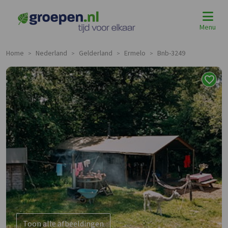
Menu
Home
Nederland
Gelderland
Ermelo
Bnb-3249
>
>
>
>
Toon alle afbeeldingen