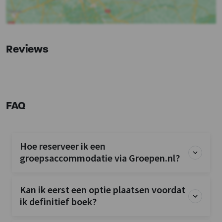
Whirlpool/Hottub
Tent 5
Douches
: 1
Nederland
Toiletten
: 1
Gelderland
Reviews
2-persoons stapelbed
: 1
Bedstede
: 1
Plaats
2-persoonsbed
: 1
Ermelo
Kinderfaciliteiten
FAQ
Kinderstoel tegen betaling
Kinderbed tegen betaling
Kinderstoel
: 0
Hoe reserveer ik een
Kinderbox
: 0
groepsaccommodatie via Groepen.nl?
Kan ik eerst een optie plaatsen voordat
ik definitief boek?