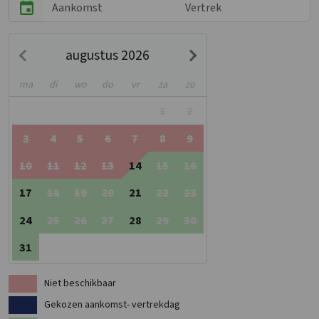
voor een actief of ontspannen uitje. Of je nu wil mountainbiken, de
Veluwse natuur in wil trekken of gewoon genieten van de stilte:
hier vind je de perfecte mix van avontuur en rust.
augustus 2026
ma
di
wo
do
vr
za
zo
1
2
3
4
5
6
7
8
9
10
11
12
13
14
15
16
17
18
19
20
21
22
23
24
25
26
27
28
29
30
31
Niet beschikbaar
Gekozen aankomst- vertrekdag