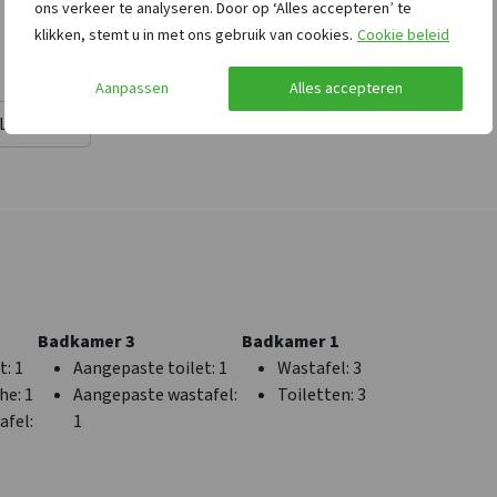
Barbecue aanwezig
ons verkeer te analyseren. Door op ‘Alles accepteren’ te
Barbecueën
klikken, stemt u in met ons gebruik van cookies.
Cookie beleid
toegestaan
Speelveld
Aanpassen
Alles accepteren
Trampoline
Lees meer
Afstanden tot
Toegankelijkheid
Recreatiewater
: < 10
Aangepaste toilet
: 3
km
Aangepaste douche
: 2
oep
Winkels
: < 1 km
Aangepaste wastafel
:
Sauna
: < 1 km
2
Bushalte
: < 1 km
Rolstoelgeschikt
Binnenzwembad
: < 10
Aangepast sanitair
Badkamer 3
Badkamer 1
km
t
: 1
Aangepaste toilet
: 1
Wastafel
: 3
Treinstation
: < 10 km
che
: 1
Aangepaste wastafel
:
Toiletten
: 3
Golfbaan
: < 5 km
afel
:
1