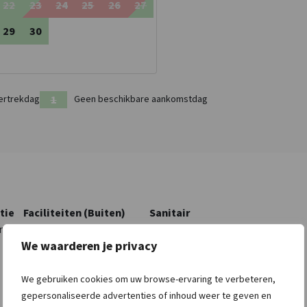
22
23
24
25
26
27
29
30
ertrekdag
Geen beschikbare aankomstdag
tie
Faciliteiten (Buiten)
Sanitair
rk
Terras
Douches
: 14
We waarderen je privacy
Tuin (exclusief)
Wastafel
: 18
Tuin/Erf is omheind
Toiletten
: 22
Schommel
Bad
: 12
We gebruiken cookies om uw browse-ervaring te verbeteren,
Fietsenberging
Badkamers
: 14
gepersonaliseerde advertenties of inhoud weer te geven en