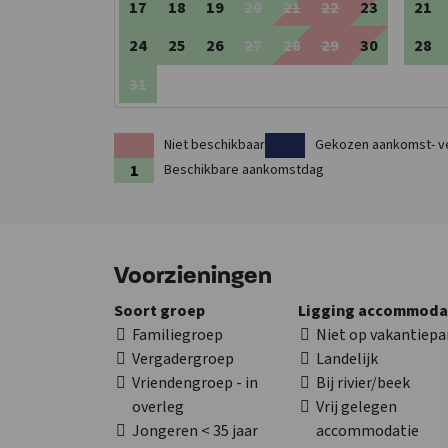
17
18
19
20
21
22
23
21
24
25
26
27
28
29
30
28
31
Niet beschikbaar
Gekozen aankomst- v
Beschikbare aankomstdag
Voorzieningen
Soort groep
Ligging accommoda
Familiegroep
Niet op vakantiepa
Vergadergroep
Landelijk
Vriendengroep - in
Bij rivier/beek
overleg
Vrij gelegen
Jongeren < 35 jaar
accommodatie