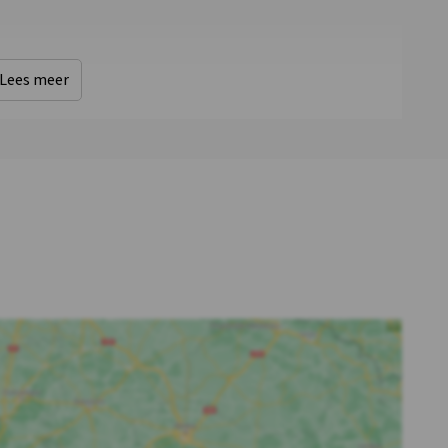
Kinderfaciliteiten
Lees meer
Kinderbedjes
: 1
Kinderstoel
: 2
Kinderbox
: 0
Slaapkamer 3
Slaapkamer 4
Douches
: 1
Douches
: 1
Wastafel
: 1
Wastafel
: 1
Toiletten
: 1
Toiletten
: 1
Bad
: 1
Bad
: 1
1-persoonsbed
: 2
1-persoonsbed
: 2
Slaapkamer 7
Slaapkamer 8
Douches
: 1
Douches
: 1
Wastafel
: 1
Wastafel
: 1
Toiletten
: 1
Toiletten
: 1