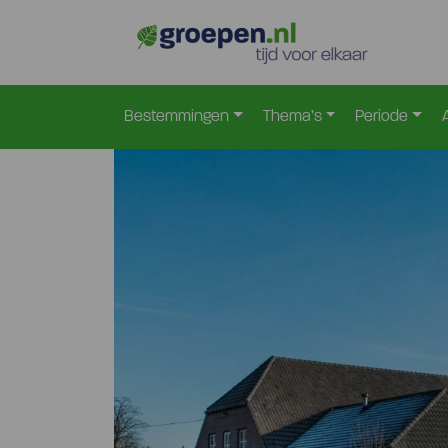
Home
Nederland
Limburg
Afferden-Limburg
>
>
>
>
Bestemmingen
Thema’s
Periode