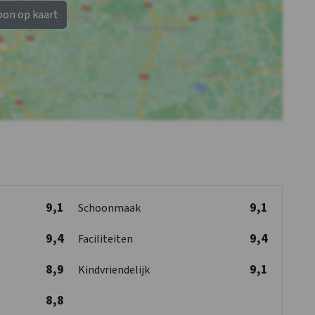
Bad
: 1
Bad
: 1
oon op kaart
1-persoonsbed
: 3
1-persoonsbed
: 3
Slaapkamer 11
Slaapkamer 12
Douches
: 1
Douches
: 1
Wastafel
: 1
Wastafel
: 1
Toiletten
: 1
Toiletten
: 1
Bad
: 1
Bad
: 1
1-persoonsbed
: 2
1-persoonsbed
: 4
9,1
9,1
Schoonmaak
9,4
9,4
Faciliteiten
8,9
9,1
Kindvriendelijk
8,8