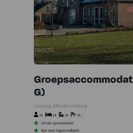
Groepsaccommodatie
G)
Limburg, Afferden limburg
35
14
14
14
Grote speelweide
Bar met tapinstallatie