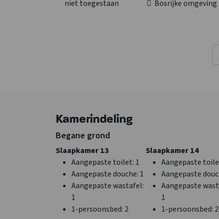
niet toegestaan
Bosrijke omgeving
Faciliteiten (Binnen)
Algemene gegevens
m2 afmeting
Ook geschikt als
woonruimte
: 87
vergaderlocatie
Zithoek
Exclusief voor 1 gr
Kamerindeling
Extra recreatie ruimte
Huisdieren niet
m2 extra recreatie
toegestaan
Begane grond
ruimte
: 55
Slaapkamer met
Slaapkamer 13
Slaapkamer 14
Wifi
eigen sanitair
Aangepaste toilet
: 1
Aangepaste toile
Airconditioning
Aangepaste douche
: 1
Aangepaste dou
Bar met
Aangepaste wastafel
:
Aangepaste wast
tapinstallatie
1
1
Bar
1-persoonsbed
: 2
1-persoonsbed
: 2
Bioscoop