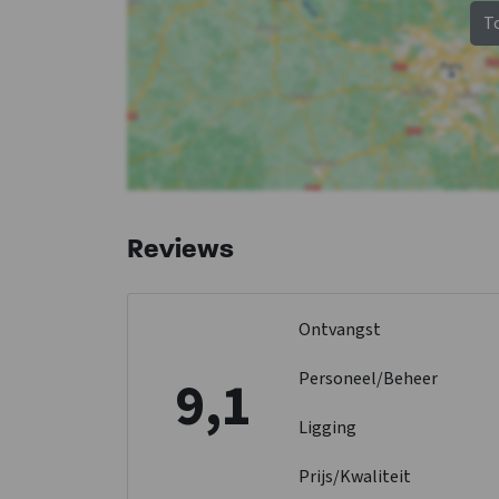
Bad
: 1
Bad
: 1
T
1-persoonsbed
: 2
1-persoonsbed
: 3
Slaapkamer 9
Slaapkamer 10
Douches
: 1
Douches
: 1
Wastafel
: 1
Wastafel
: 1
Toiletten
: 1
Toiletten
: 1
Bad
: 1
Bad
: 1
Reviews
1-persoonsbed
: 4
1-persoonsbed
: 2
Ontvangst
Personeel/Beheer
9,1
Ligging
Prijs/Kwaliteit