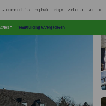
Accommodaties
Inspiratie
Blogs
Verhuren
Contact
Afd-1625-G
Acties
Teambuilding & vergaderen