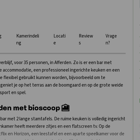
g
Kamerindeli
Locati
Review
Vrage
ng
e
s
n?
erblijf, voor 35 personen, in Afferden. Zo is er een bar met
 de accommodatie, een professioneel ingerichte keuken en een
ie flexibel gebruikt kunnen worden, bijvoorbeeld om te
geniet je op het terras aan de boomgaard en op de grote weide
port en spel.
den met bioscoop 🎦
ar met 2 lange stamtafels. De ruime keuken is volledig ingericht
kamer heeft meerdere zitjes en een flatscreen tv. Op de
lix en Horizon, een leestafel en een aparte speelkamer voor de