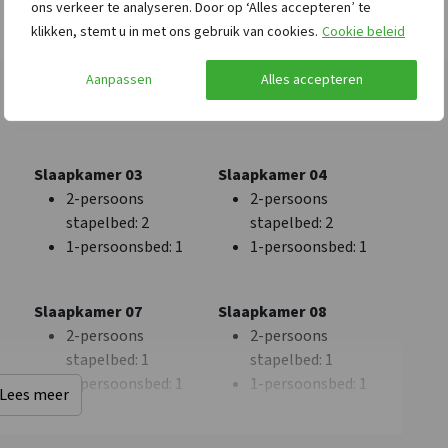
ons verkeer te analyseren. Door op ‘Alles accepteren’ te
Bushalte
: < 1 km
klikken, stemt u in met ons gebruik van cookies.
Cookie beleid
Binnenzwembad
: < 10
km
Aanpassen
Alles accepteren
Treinstation
: < 10 km
Slaapkamer 03
Slaapkamer 04
Overige
Nederland
2-persoons
2-persoons
Nu slechts 25%
Limburg
stapelbed
: 2
stapelbed
: 2
aanbetaling
1-persoonsbed
: 1
1-persoonsbed
: 1
Slaapkamer 07
Slaapkamer 08
2-persoons
2-persoons
stapelbed
: 1
stapelbed
: 1
1-persoonsbed
: 1
1-persoonsbed
: 1
Lees meer