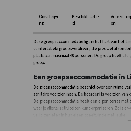
Omschrijvi
Beschikbaarhe
Voorzienin
ng
id
en
Deze groepsaccommodatie ligt in het hart van het Li
comfortabele groepsverblijven, die je zowel afzonde
plaats aan maximaal 40 personen. De groep heeft alle 
groep.
Een groepsaccommodatie in L
De groepsaccommodatie beschikt over een ruime verb
sanitaire voorzieningen. De boerderij is voorzien va
De groepsaccommodatie heeft een eigen terras met tu
waar je allerlei activiteiten kunt organiseren. Zo is e
veilig genieten in hun eigen speeltuintje met leuke spee
x 3 persoons kamers, voornamelijk stapelbedden. Men
nemen.