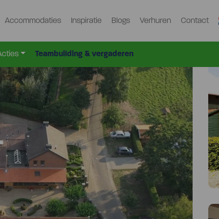
Accommodaties
Inspiratie
Blogs
Verhuren
Contact
055
Acties
Teambuilding & vergaderen