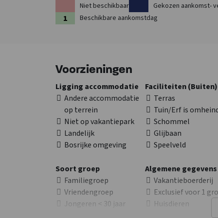
Niet beschikbaar
Gekozen aankomst- v
Beschikbare aankomstdag
Voorzieningen
Ligging accommodatie
Faciliteiten (Buiten)
Andere accommodatie
Terras
op terrein
Tuin/Erf is omhein
Niet op vakantiepark
Schommel
Landelijk
Glijbaan
Bosrijke omgeving
Speelveld
Soort groep
Algemene gegevens
Familiegroep
Vakantieboerderij
Vriendengroep
Exclusief voor 1 gr
Jongeren < 30 jaar
Huisdieren
niet toegestaan
toegestaan