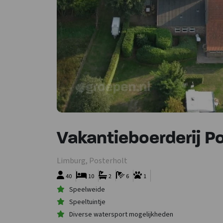
Vakantieboerderij P
Limburg, Posterholt
40
10
2
6
1
Speelweide
Speeltuintje
Diverse watersport mogelijkheden