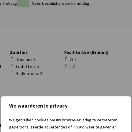
ertrekdag
Geen beschikbare aankomstdag
Sanitair
Faciliteiten (Binnen)
Douches
: 6
Wifi
d
Toiletten
: 6
TV
Badkamers
: 2
Afstanden tot
Toegankelijkheid
We waarderen je privacy
Bos & Heide
: < 1 km
Rolstoelgeschikt
oep
Recreatiewater
: < 10
We gebruiken cookies om uw browse-ervaring te verbeteren,
km
Lees meer
gepersonaliseerde advertenties of inhoud weer te geven en
Winkels
: < 1 km