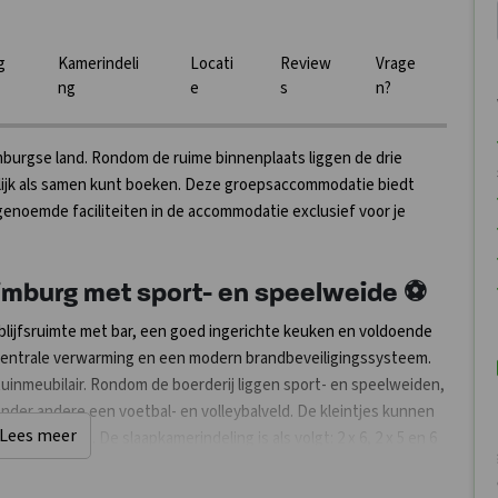
g
Kamerindeli
Locati
Review
Vrage
ng
e
s
n?
mburgse land. Rondom de ruime binnenplaats liggen de drie
rlijk als samen kunt boeken. Deze groepsaccommodatie biedt
genoemde faciliteiten in de accommodatie exclusief voor je
imburg met sport- en speelweide ⚽
lijfsruimte met bar, een goed ingerichte keuken en voldoende
n centrale verwarming en een modern brandbeveiligingssysteem.
inmeubilair. Rondom de boerderij liggen sport- en speelweiden,
r onder andere een voetbal- en volleybalveld. De kleintjes kunnen
Lees meer
ltoestellen. De slaapkamerindeling is als volgt: 2 x 6, 2 x 5 en 6
 dient zelf een dekbed, linnengoed en een kussen mee te