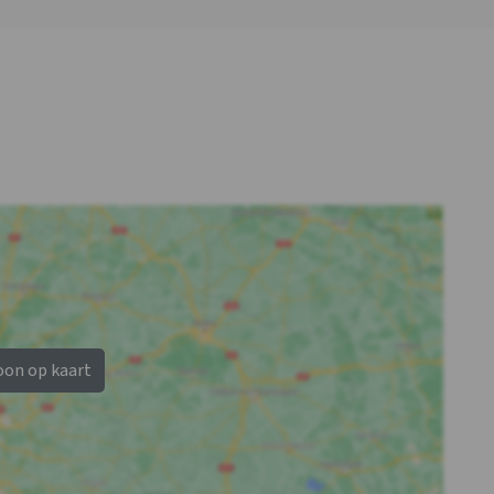
Badkamer 1
Badkamer 2
Douches
: 3
Douches
: 3
Toiletten
: 3
Toiletten
: 3
oon op kaart