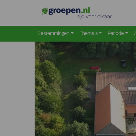
Home
Nederland
Limburg
Posterholt
Pos-
>
>
>
>
Bestemmingen
Thema’s
Periode