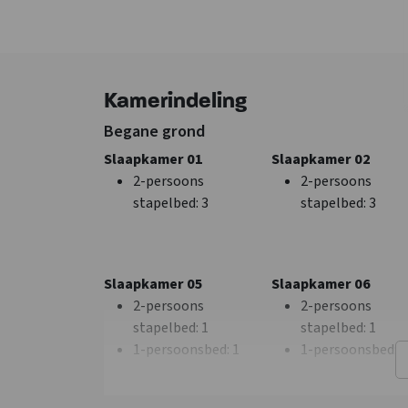
Jongerengroepen <
25 jaar niet
toegestaan
School - In overleg
Kamerindeling
Vereniging - In
overleg
Begane grond
Slaapkamer 01
Slaapkamer 02
Keuken
Slaapkamer
2-persoons
2-persoons
Kook pitten
: 7
Slaapkamers
: 10
stapelbed
: 3
stapelbed
: 3
Koelkast
Oven
Vriezer
Vaatwasser
Slaapkamer 05
Slaapkamer 06
Magnetron
2-persoons
2-persoons
stapelbed
: 1
stapelbed
: 1
Plaats
Kinderfaciliteiten
1-persoonsbed
: 1
1-persoonsbed
: 1
Posterholt
Kinderstoel
: 2
Kinderbox
: 0