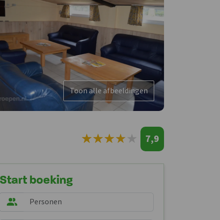
Toon alle afbeeldingen
★
★
★
★
★
★
★
★
★
★
7,9
Start boeking