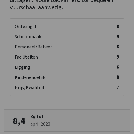
uitzagen. Mooie badkamers. Barbeque en
vuurschaal aanwezig.
8
Ontvangst
9
Schoonmaak
8
Personeel/Beheer
9
Faciliteiten
6
Ligging
8
Kindvriendelijk
7
Prijs/Kwaliteit
Kylie L.
8,4
april 2023