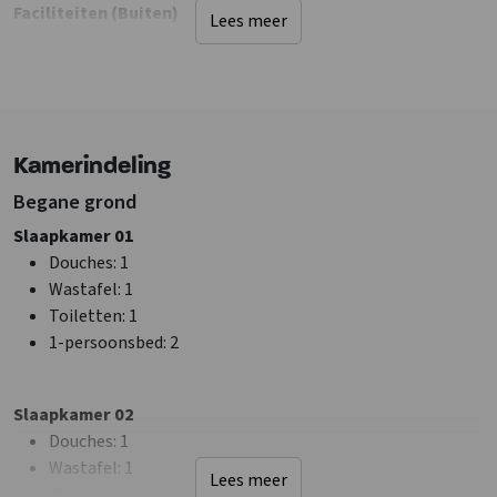
Faciliteiten (Buiten)
Lees meer
Terras
Water/sloot op terrein
Speelveld
Sanitair
Kamerindeling
Douches
: 8
Begane grond
Wastafel
: 8
Toiletten
: 8
Slaapkamer 01
Badkamers
: 8
Douches
: 1
Wastafel
: 1
Faciliteiten (Binnen)
Toiletten
: 1
Zithoek
1-persoonsbed
: 2
Haard/houtkachel
: Gashaard
Wifi
Slaapkamer 02
TV
Douches
: 1
Wastafel
: 1
Algemene gegevens
Lees meer
Toiletten
: 1
Exclusief voor 1 groep