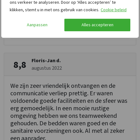
ons verkeer te analyseren. Door op ‘Alles accepteren’ te
9
Faciliteiten
klikken, stemt u in met ons gebruik van cookies.
Cookie beleid
8
Ligging
Aanpassen
Alles accepteren
9
Prijs/Kwaliteit
Floris-Jan d.
8,8
augustus 2022
We zijn zeer vriendelijk ontvangen en de
communicatie verliep prettig. Er waren
voldoende goede faciliteiten en de sfeer was
erg gemoedelijk. In een mooie rustige
omgeving hebben we ons teamweekend
gehouden. De bedden waren goed en de
sanitaire voorzieningen ook. Al met al zeker
een aanrader.