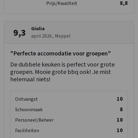
8,8
Prijs/Kwaliteit
Slaapkamer 08
Douches
: 1
Wastafel
: 1
Giulia
9,3
Toiletten
: 1
april 2026
, Meppel
1- persoonsbed
: 2
"Perfecte accomodatie voor groepen"
Verdieping 2
De dubbele keuken is perfect voor grote
Slaapkamer 09
groepen. Mooie grote bbq ook! Je mist
1-persoonsbed
: 2
helemaal niets!
10
Ontvangst
8
Schoonmaak
10
Personeel/Beheer
10
Faciliteiten