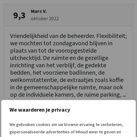
Marc V.
9,3
oktober 2022
Vriendelijkheid van de beheerder. Flexibiliteit;
we mochten tot zondagavond blijven in
plaats van tot de vooropgestelde
uitchecktijd. De ruimte en de gezellige
inrichting van het verblijf, de gedekte
bedden, het voorziene badlinnen, de
welkomstattentie, de extraatjes zoals koffie
in de gemeenschappelijke ruimte, maar ook
op de individuele kamers, de ruime parking, ...
We waarderen je privacy
10
Ontvangst
10
Schoonmaak
We gebruiken cookies om uw browse-ervaring te verbeteren,
gepersonaliseerde advertenties of inhoud weer te geven en
10
Personeel/Beheer