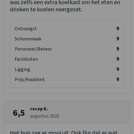
was zelfs een extra koelkast om het eten en
drinken te koelen neergezet.
9
Ontvangst
9
Schoonmaak
9
Personeel/Beheer
9
Faciliteiten
9
Ligging
9
Prijs/Kwaliteit
recep K.
6,5
augustus 2020
Het huis zag er mooi uit. Ook fijn dat er wat