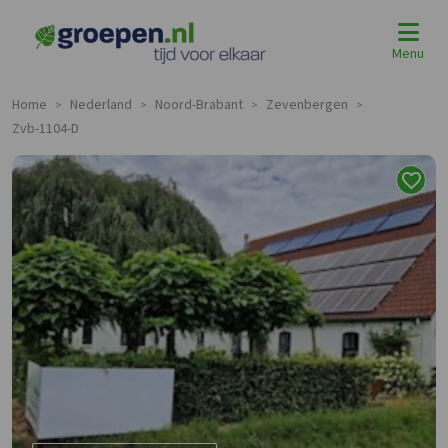
Menu
Home
Nederland
Noord-Brabant
Zevenbergen
>
>
>
>
Zvb-1104-D