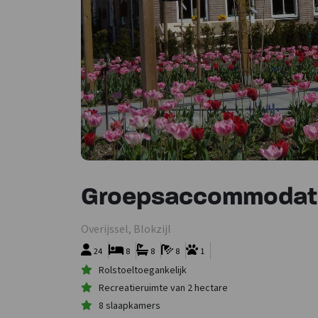
Groepsaccommodatie 
Overijssel, Blokzijl
24
8
8
8
1
Rolstoeltoegankelijk
Recreatieruimte van 2 hectare
8 slaapkamers