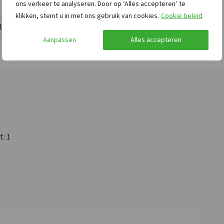
ons verkeer te analyseren. Door op ‘Alles accepteren’ te
Barbecueën
klikken, stemt u in met ons gebruik van cookies.
Cookie beleid
toegestaan
Lees meer
Speelveld
Aanpassen
Alles accepteren
Kampvuurplaats
Afstanden tot
Toegankelijkheid
4
Bushalte
: <1 km
Aangepaste douche
: 1
oep
Winkels
: <5 km
Deurbreedte
Recreatiewater
: <5 km
aangepast
Golfbaan
: <25 km
Tillift
Sauna
: <25 km
Rolstoelgeschikt
t
: 1
Binnenzwembad
: <10
Drempelloos
km
Aangepast sanitair
Treinstation
: <25 km
Bos & Heide
: <10 km
Overige
Faciliteiten (Binnen)
Nu slechts 25%
Kinderbed tegen