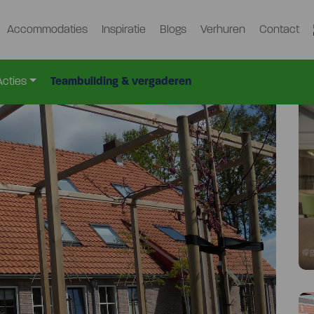
Accommodaties
Inspiratie
Blogs
Verhuren
Contact
81
Acties
Teambuilding & vergaderen