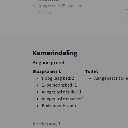
Jongeren < 25 jaar - In
overleg
Faciliteiten (Binnen)
Algemene gegevens
Zithoek
Aantal personen
: 2
Kamerindeling
Wifi
Exclusief voor 1 gr
Bar met
Huisdieren
Begane grond
tapinstallatie
toegestaan
Slaapkamer 1
Toilet
Bar
Slaapkamer met
Hoog laag bed
: 2
Aangepaste toile
TV
eigen sanitair
1- persoonsbed
: 1
Aangepaste toilet
: 1
Aangepaste douche
: 1
Badkamer Ensuite
Keuken
Slaapkamer
Vloer keuken
: Pvc
Bedden
: 24
Verdieping 1