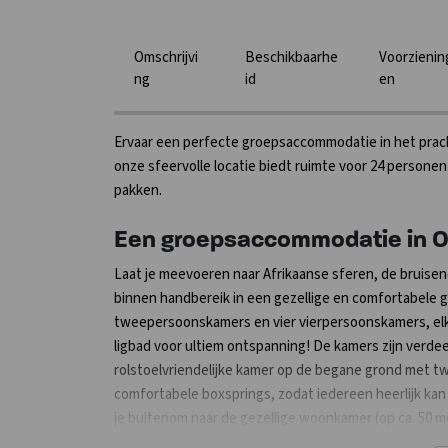
Omschrijvi
Beschikbaarhe
Voorzienin
ng
id
en
Ervaar een perfecte groepsaccommodatie in het prachti
onze sfeervolle locatie biedt ruimte voor 24 personen
pakken.
Een groepsaccommodatie in Ov
Laat je meevoeren naar Afrikaanse sferen, de bruise
binnen handbereik in een gezellige en comfortabele
tweepersoonskamers en vier vierpersoonskamers, elk 
ligbad voor ultiem ontspanning! De kamers zijn verdeel
rolstoelvriendelijke kamer op de begane grond met t
comfortabele boxsprings, zodat iedereen heerlijk ka
je buitenom naar de gezellige woonkamer (op ca. 50 
of kook je samen in de goed uitgeruste keuken met in