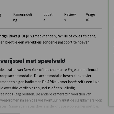
g
Kamerindeli
Locati
Review
Vrage
ng
e
s
n?
ge Blokzijl. Of je nu met vrienden, familie of collega’s bent,
 en biedt je een wereldreis zonder je paspoort te hoeven
erijssel met speelveld
nde straten van New York of het charmante Engeland – allemaal
 groepsaccommodatie. De accommodatie beschikt over vier
met een eigen badkamer. De Afrika-kamer heeft zelfs een luxe
d over drie verdiepingen, inclusief een volledig
wee hoog-laag bedden. De andere kamers zijn voorzien van
n wegdromen na een dag vol avontuur. Vanuit de slaapkamers loop
meter). Samen genieten doe je in de knusse woonkamer met bar,
ductiekookplaten, oven, grote koel/vries combinatie, dubbele