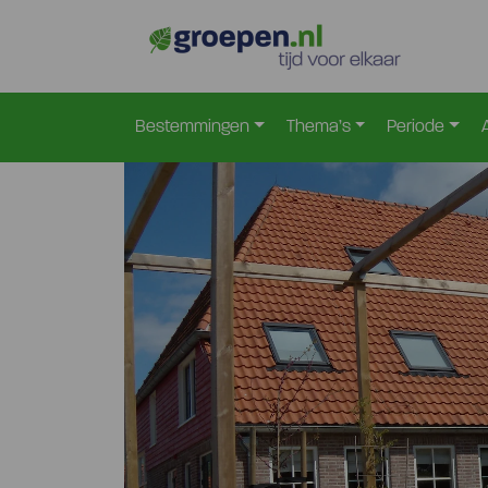
Home
Nederland
Overijssel
Blokzijl
Bao-11
>
>
>
>
Bestemmingen
Thema’s
Periode