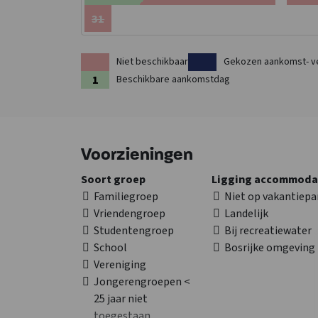
31
Niet beschikbaar
Gekozen aankomst- v
Beschikbare aankomstdag
Voorzieningen
Soort groep
Ligging accommoda
Familiegroep
Niet op vakantiepa
Vriendengroep
Landelijk
Studentengroep
Bij recreatiewater
School
Bosrijke omgeving
Vereniging
Jongerengroepen <
25 jaar niet
toegestaan