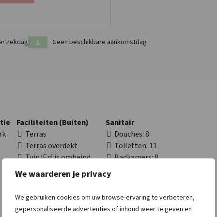
ertrekdag
Geen beschikbare aankomstdag
tie
Faciliteiten (Buiten)
Sanitair
rk
Terras
Douches
: 8
Terras overdekt
Toiletten
: 11
Tuin/Erf is omheind
Badkamers
: 8
Water/sloot op
We waarderen je privacy
terrein
Fietsenberging
We gebruiken cookies om uw browse-ervaring te verbeteren,
Voetbaldoel
gepersonaliseerde advertenties of inhoud weer te geven en
Voetbal-kooi/veld