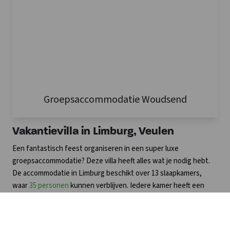
Groepsaccommodatie Woudsend
Vakantievilla in Limburg, Veulen
Een fantastisch feest organiseren in een super luxe
groepsaccommodatie? Deze villa heeft alles wat je nodig hebt.
De accommodatie in Limburg beschikt over 13 slaapkamers,
waar
35 personen
kunnen verblijven. Iedere kamer heeft een
eigen badkamer met douche, toilet en wastafel. In de
accommodatie zijn huisdieren toegestaan, dus thuis laten is
niet nodig. Bovendien kunnen we dit vakantiehuis met