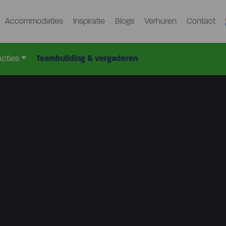
Accommodaties
Inspiratie
Blogs
Verhuren
Contact
Acties
Teambuilding & vergaderen