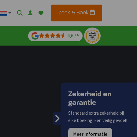
Zoek & Boek
4,6 / 5
Zekerheid en
garantie
Standaard extra zekerheid bij
elke boeking: Een veilig gevoel!
Meer informatie