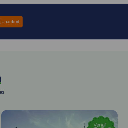
ijk aanbod
n
es